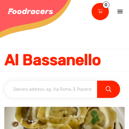
0
Al Bassanello