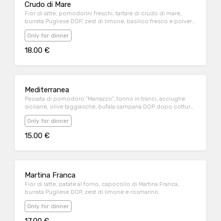
Crudo di Mare
Fior di latte, pomodorini freschi, tartare di crudo di mare,
burrata Pugliese DOP, zest di limone, basilico fresco e polvere
di olive.
Only for dinner
18.00 €
Mediterranea
Passata di pomodoro “Marrazzo”, tonno in tranci, acciughe
siciliane, olive taggiasche, bufala campana DOP dopo cottura,
basilico fresco.
Only for dinner
15.00 €
Martina Franca
Fior di latte, patate al forno, capocollo di Martina Franca,
burrata Pugliese DOP, zest di limone e rosmarino.
Only for dinner