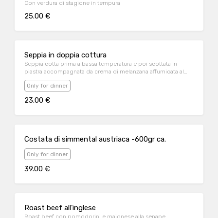
Con verdura di stagione in tempura
25.00 €
Seppia in doppia cottura
Seppia cotta prima a bassa temperatura e poi scottata in
piastra accompagnata da crema di melanzana affumicata al
nero di seppia e pomodoro confit al forno e kefir.
Only for dinner
23.00 €
Costata di simmental austriaca -600gr ca.
Only for dinner
39.00 €
Roast beef all’inglese
Roast beef con pomodorini e maionese alla senape