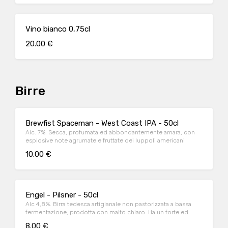
Vino bianco 0,75cl
20.00 €
Birre
Brewfist Spaceman - West Coast IPA - 50cl
Alc. 7%. Secca, profumata ed abbondantemente amara, con
esplosive note agrumate e fruttate dei luppoli americani
10.00 €
Engel - Pilsner - 50cl
Alc 4,8%. Birra tedesca artigianale non pastorizzata a bassa
fermentazione, prodotta con malto chiaro. Ha un forte ed
intenso sentore di luppolo aromatico e una leggera nota di
8.00 €