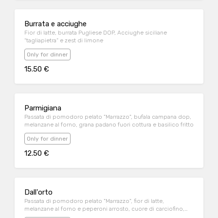
Burrata e acciughe
Fior di latte, burrata Pugliese DOP, Acciughe siciliane
“tagliapietra” e zest di limone
Only for dinner
15.50 €
Parmigiana
Passata di pomodoro pelato "Marrazzo", bufala campana dop,
melanzane al forno, grana padano fuori cottura e basilico fritto
Only for dinner
12.50 €
Dall'orto
Passata di pomodoro pelato "Marrazzo", fior di latte,
melanzane al forno e peperoni arrosto, cuore di carciofino,
festa greca sbriciolata,pomodorini confit, origano.