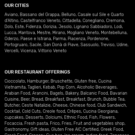
OUR CITIES
Aviano
,
Bassano del Grappa
,
Belluno
,
Casale sul Sile e Quarto
d'Altino
,
Castelfranco Veneto
,
Cittadella
,
Conegliano
,
Cremona
,
Dolo
,
Este
,
Fidenza
,
Gorizia
,
Jesolo
,
Lignano Sabbiadoro
,
Lodi
,
Lucca
,
Mantova
,
Mestre
,
Mirano
,
Mogliano Veneto
,
Montebelluna
,
Oderzo
,
Paese e Istrana
,
Parma
,
Piacenza
,
Pordenone
,
Portogruaro
,
Sacile
,
San Donà di Piave
,
Sassuolo
,
Treviso
,
Udine
,
Vercelli
,
Vicenza
,
Vittorio Veneto
OUR RESTAURANT OFFERINGS
Cioccolato
,
Hamburger
,
Bruschette
,
Gluten free
,
Cucina
Vietnamita
,
Taglieri
,
Kebab
,
Pop Corn
,
Alcoholic Beverages
,
Arabian Food
,
Arancini
,
Bagels
,
Bakery
,
Balcanic Food
,
Bavarian
Cuisine
,
Beer
,
Bread
,
Breakfast
,
Breakfast
,
Brunch
,
Bubble Tea
,
Butcher
,
Ceste Natalizie
,
Cheese
,
Chinese food
,
Club Sandwich
,
Cocktail
,
Cold Cuts
,
Creole food
,
Crêpes
,
Cucina Georgiana
,
cupcakes
,
Desserts
,
Dolciumi
,
Ethnic Food
,
Fish
,
Flowers
,
Focaccia
,
Fresh pasta
,
Frico
,
Fries
,
Fruit and vegetables shop
,
Gastronomy
,
Gift ideas
,
Gluten Free AIC Certified
,
Greek Food
,