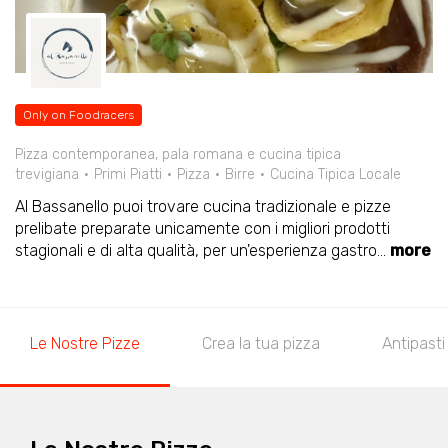
Only on Foodracers
Pizza contemporanea, pala romana e cucina tipica
trevigiana
Primi Piatti
Pizza
Birre
Cucina Tipica Locale
Al Bassanello puoi trovare cucina tradizionale e pizze
prelibate preparate unicamente con i migliori prodotti
stagionali e di alta qualità, per un'esperienza gastro
...
more
Le Nostre Pizze
Crea la tua pizza
Antipasti