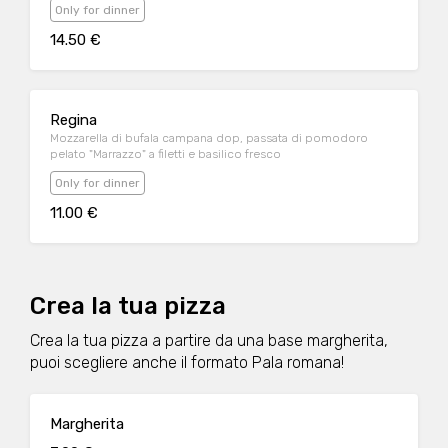
Only for dinner
14.50 €
Regina
Mozzarella di bufala campana dop, passata di pomodoro
pelato "Marrazzo" a filetti e basilico fresco
Only for dinner
11.00 €
Crea la tua pizza
Crea la tua pizza a partire da una base margherita,
puoi scegliere anche il formato Pala romana!
Margherita