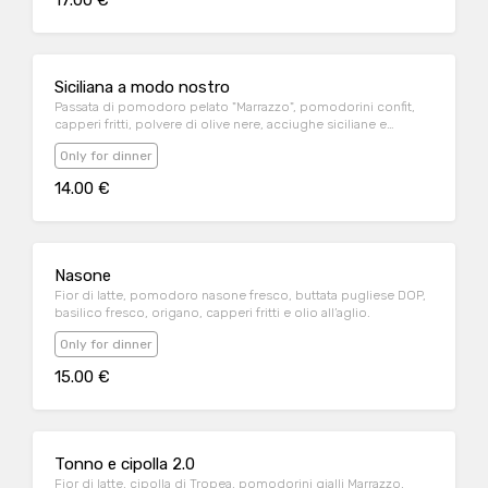
17.00 €
Siciliana a modo nostro
Passata di pomodoro pelato "Marrazzo", pomodorini confit,
capperi fritti, polvere di olive nere, acciughe siciliane e
basilico fritto
Only for dinner
14.00 €
Nasone
Fior di latte, pomodoro nasone fresco, buttata pugliese DOP,
basilico fresco, origano, capperi fritti e olio all’aglio.
Only for dinner
15.00 €
Tonno e cipolla 2.0
Fior di latte, cipolla di Tropea, pomodorini gialli Marrazzo,