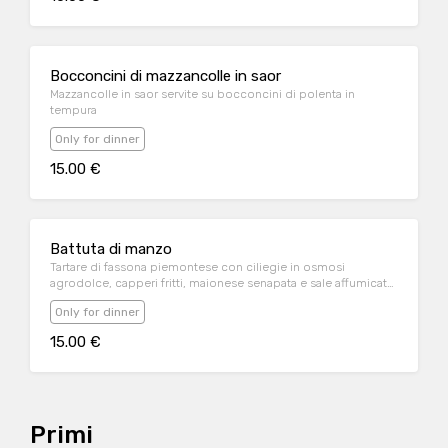
Bocconcini di mazzancolle in saor
Mazzancolle in saor servite su bocconcini di polenta in
tempura
Only for dinner
15.00 €
Battuta di manzo
Tartare di fassona piemontese con ciliegie in osmosi
agrodolce, capperi fritti, maionese senapata e sale affumicato
con focaccia calda.
Only for dinner
15.00 €
Primi