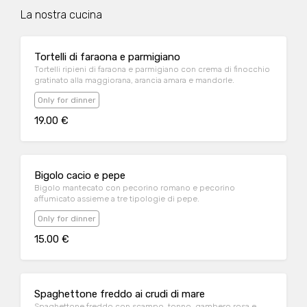
La nostra cucina
Tortelli di faraona e parmigiano
Tortelli ripieni di faraona e parmigiano con crema di finocchio
gratinato alla maggiorana, arancia amara e mandorle.
Only for dinner
19.00 €
Bigolo cacio e pepe
Bigolo mantecato con pecorino romano e pecorino
affumicato assieme a tre tipologie di pepe.
Only for dinner
15.00 €
Spaghettone freddo ai crudi di mare
Spaghettone freddo con scampo, tonno, gambero rosa e