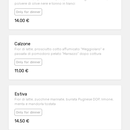
polvere di olive nere e tonno in tranci
Only for dinner
14.00 €
Calzone
Fior di latte, prosciutto cotto affumicato "Meggiolaro" e
passata di pomodoro pelato "Marrazzo" dopo cottura
Only for dinner
11.00 €
Estiva
Fior di latte, zucchine marinate, burrata Pugliese DOP, limone,
menta e mandorla tostata
Only for dinner
14.50 €