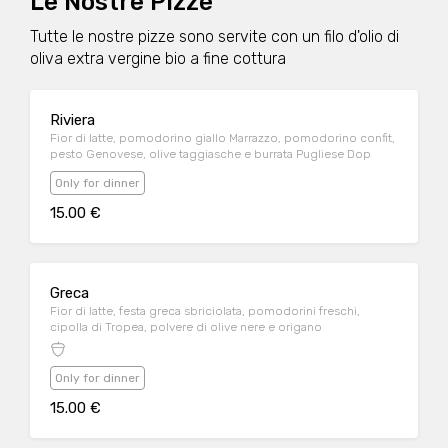
Le Nostre Pizze
Tutte le nostre pizze sono servite con un filo d'olio di
oliva extra vergine bio a fine cottura
Riviera
Fior di latte, pomodorino giallo Marrazzo, pomodorino confit,
pesto Genovese, olive taggiasche e burrata Pugliese Dop
Only for dinner
15.00 €
Greca
Fior di latte, festa greca sbriciolata, pomodorini freschi,
cipolla di Tropea, polvere di olive nere e origano
Only for dinner
15.00 €