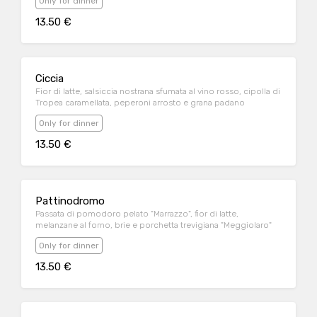
Only for dinner
13.50 €
Ciccia
Fior di latte, salsiccia nostrana sfumata al vino rosso, cipolla di
Tropea caramellata, peperoni arrosto e grana padano
Only for dinner
13.50 €
Pattinodromo
Passata di pomodoro pelato "Marrazzo", fior di latte,
melanzane al forno, brie e porchetta trevigiana "Meggiolaro"
Only for dinner
13.50 €