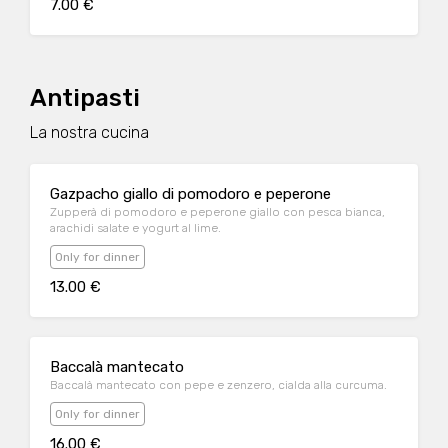
7.00 €
Antipasti
La nostra cucina
Gazpacho giallo di pomodoro e peperone
Zupperà di pomodoro e peperone giallo con pesca bianca,
arachidi salate e yogurt al lime.
Only for dinner
13.00 €
Baccalà mantecato
Baccalà mantecato con pepe e zenzero, cialda alla curcuma.
Only for dinner
16.00 €