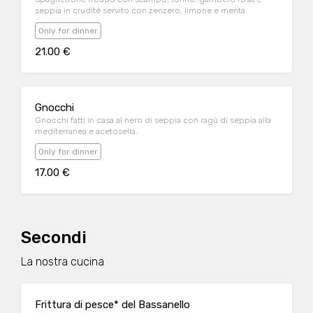
seppia in crudité servito con zenzero, limone e menta.
Only for dinner
21.00 €
Gnocchi
Gnocchi fatti in casa al nero di seppia con ragù di seppia alla
mediterranea e acetosella.
Only for dinner
17.00 €
Secondi
La nostra cucina
Frittura di pesce* del Bassanello