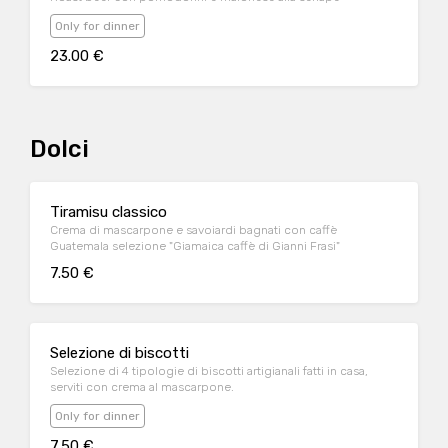
Only for dinner
23.00 €
Dolci
Tiramisu classico
Crema di mascarpone e savoiardi bagnati con caffè
Guatemala selezione "Giamaica caffè di Gianni Frasi"
7.50 €
Selezione di biscotti
Selezione di 4 tipologie di biscotti artigianali fatti in casa,
serviti con crema al mascarpone.
Only for dinner
7.50 €