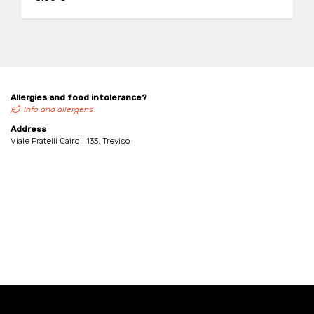
profumo floreale
Allergies and food intolerance?
Info and allergens
Address
Viale Fratelli Cairoli 133, Treviso