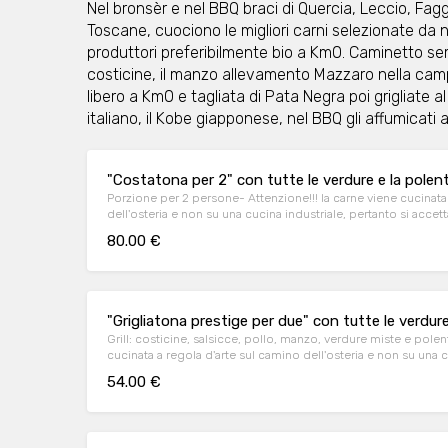
Nel bronsèr e nel BBQ braci di Quercia, Leccio, Fag
Toscane, cuociono le migliori carni selezionate da 
produttori preferibilmente bio a Km0. Caminetto se
costicine, il manzo allevamento Mazzaro nella camp
libero a Km0 e tagliata di Pata Negra poi grigliate a
italiano, il Kobe giapponese, nel BBQ gli affumicat
"Costatona per 2" con tutte le verdure e la polen
Porzione per 2 persone- Attenzione!!! la carne viene cucinata
dell'osteria e non su una cucina industriale, pertanto si acc
minimo per permettere l'organizzazione della cottura della s
80.00 €
"Grigliatona prestige per due" con tutte le verdure
Grill: costicine, salsicce, pollo, manzo, verdure miste e polent
cucinata a regola d'arte sul camino dell'osteria e non su una c
accettano prenotazioni solo con 40min minimo per permetter
54.00 €
della stessa