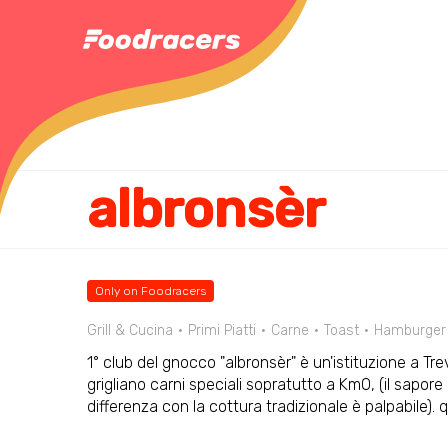
albronsèr
Only on Foodracers
Grill & Cucina
Primi Piatti
Carne
Toast
Hamburger
1° club del gnocco "albronsèr" è un'istituzione a Tre
grigliano carni speciali sopratutto a Km0, (il sapor
differenza con la cottura tradizionale è palpabile). 