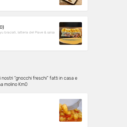
O)
 braciati, latteria del Piave & salsa
 nostri “gnocchi freschi” fatti in casa e
ina molino Km0