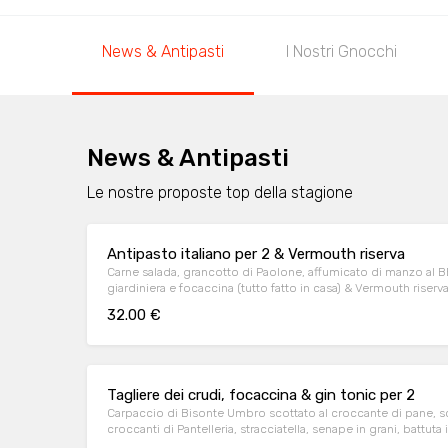
News & Antipasti
I Nostri Gnocchi
News & Antipasti
Le nostre proposte top della stagione
Antipasto italiano per 2 & Vermouth riserva
Carne salada, grancotto di Paolone, affumicato di manzo al B
giardiniera e focaccina (tutto fatto in casa) & Vermouth riserv
32.00 €
Tagliere dei crudi, focaccina & gin tonic per 2
Carpaccio di Bisonte Umbro scottato al croccante di pane, 
croccanti di Pantelleria, stracciatella, senape in grani, battuta 
curry, colatura di alici di Cetara, cipolla rossa caramellata e 