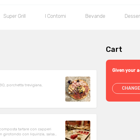
Super Grill
I Contorni
Bevande
Desser
Cart
Given your a
BQ, porchetta trevigiana,
CHANGE
a
scomposta tartare con capperi
in girotondo con liquirizia, salsa
mandorle tostate