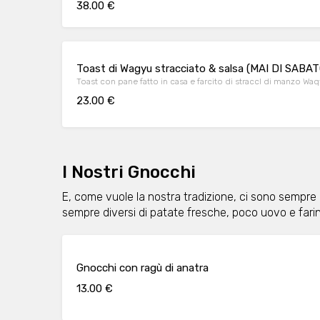
38.00 €
Toast di Wagyu stracciato & salsa (MAI DI SABAT
Toast con pane fatto in casa e farcito di straccI di manzo Waqyu
23.00 €
I Nostri Gnocchi
E, come vuole la nostra tradizione, ci sono sempre i
sempre diversi di patate fresche, poco uovo e far
Gnocchi con ragù di anatra
13.00 €