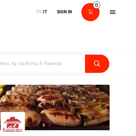
0
EN/
IT
SIGN IN