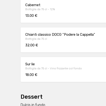
Cabernet
Bottiglia da 75 cl - 12%
13.00 €
Chianti classico DOCG "Podere la Cappella"
Bottiglia da 75 cl
32.00 €
Sur lie
Bottiglia da 75 cl - Vino frizzante col fondo
18.00 €
Dessert
Dulcis in fundo