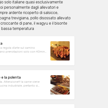
gio solo italiane quasi esclusivamente
noi personalmente dagli allevatori e
mpre ardente ricoperto di salsicce,
agna trevigiana, pollo disossato allevato
l croccante di pane, il wagyu e il bisonte
i a bassa temperatura
ta
 a regola d'arte sul camino
ettano prenotazioni solo con 40min
tessa
 e la polenta
a. Attenzione!!! la carne viene
ucina industriale, pertanto si
e l'organizzazione della cottura