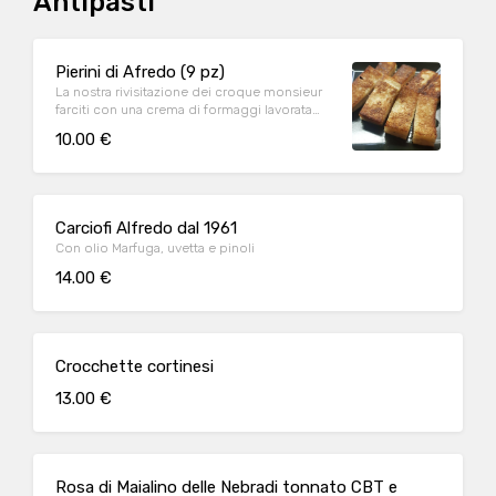
Antipasti
Pierini di Afredo (9 pz)
La nostra rivisitazione dei croque monsieur
farciti con una crema di formaggi lavorata
con il Porto, prosciutto cotto e fritto nel
10.00 €
burro
Carciofi Alfredo dal 1961
Con olio Marfuga, uvetta e pinoli
14.00 €
Crocchette cortinesi
13.00 €
Rosa di Maialino delle Nebradi tonnato CBT e