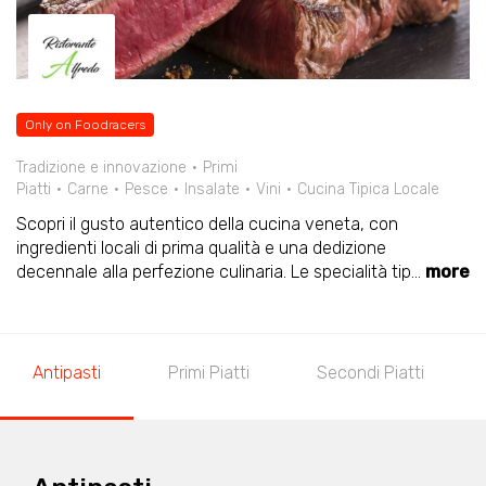
Only on Foodracers
Tradizione e innovazione
Primi
Piatti
Carne
Pesce
Insalate
Vini
Cucina Tipica Locale
Scopri il gusto autentico della cucina veneta, con
ingredienti locali di prima qualità e una dedizione
decennale alla perfezione culinaria. Le specialità tip
...
more
Antipasti
Primi Piatti
Secondi Piatti