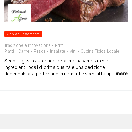
Only on Foodracers
Tradizione e innovazione
Primi
Piatti
Carne
Pesce
Insalate
Vini
Cucina Tipica Locale
Scopri il gusto autentico della cucina veneta, con
ingredienti locali di prima qualità e una dedizione
decennale alla perfezione culinaria. Le specialità tip
...
more