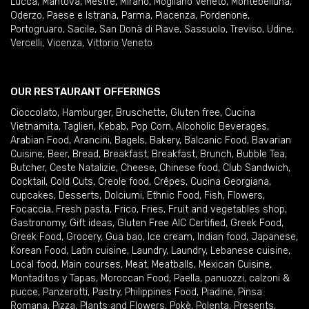
Lucca
,
Mantova
,
Mestre
,
Mirano
,
Mogliano Veneto
,
Montebelluna
,
Oderzo
,
Paese e Istrana
,
Parma
,
Piacenza
,
Pordenone
,
Portogruaro
,
Sacile
,
San Donà di Piave
,
Sassuolo
,
Treviso
,
Udine
,
Vercelli
,
Vicenza
,
Vittorio Veneto
OUR RESTAURANT OFFERINGS
Cioccolato
,
Hamburger
,
Bruschette
,
Gluten free
,
Cucina
Vietnamita
,
Taglieri
,
Kebab
,
Pop Corn
,
Alcoholic Beverages
,
Arabian Food
,
Arancini
,
Bagels
,
Bakery
,
Balcanic Food
,
Bavarian
Cuisine
,
Beer
,
Bread
,
Breakfast
,
Breakfast
,
Brunch
,
Bubble Tea
,
Butcher
,
Ceste Natalizie
,
Cheese
,
Chinese food
,
Club Sandwich
,
Cocktail
,
Cold Cuts
,
Creole food
,
Crêpes
,
Cucina Georgiana
,
cupcakes
,
Desserts
,
Dolciumi
,
Ethnic Food
,
Fish
,
Flowers
,
Focaccia
,
Fresh pasta
,
Frico
,
Fries
,
Fruit and vegetables shop
,
Gastronomy
,
Gift ideas
,
Gluten Free AIC Certified
,
Greek Food
,
Greek Food
,
Grocery
,
Gua bao
,
Ice cream
,
Indian food
,
Japanese
,
Korean Food
,
Latin cuisine
,
Laundry
,
Laundry
,
Lebanese cuisine
,
Local food
,
Main courses
,
Meat
,
Meatballs
,
Mexican Cuisine
,
Montaditos y Tapas
,
Moroccan Food
,
Paella
,
panuozzi, calzoni &
pucce
,
Panzerotti
,
Pastry
,
Philippines Food
,
Piadine
,
Pinsa
Romana
,
Pizza
,
Plants and Flowers
,
Pokè
,
Polenta
,
Presents
,