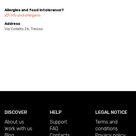
Allergies and food intolerance?
Info and allergens
Address
Via Collalto 26, Treviso
DISCOVER
HELP
LEGAL NOTICE
About us
Support
Terms and
Work with us
FAQ
conditions
Blog
Contacts
Privacy policy