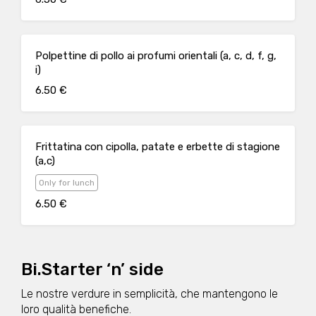
Polpettine di pollo ai profumi orientali (a, c, d, f, g,
i)
6.50 €
Frittatina con cipolla, patate e erbette di stagione
(a,c)
Only for lunch
6.50 €
Bi.Starter ‘n’ side
Le nostre verdure in semplicità, che mantengono le
loro qualità benefiche.