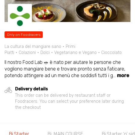
Only on Foodracers
La cultura del mangiare sano
Primi
Piatti
Colazioni
Dolci
Vegetariano e Vegano
Cioccolato
Il nostro Food Lab 🥗 è nato per aiutare le persone che
vogliono mangiare bene e trovare pronto senza faticare,
potendo attingere ad un menù che soddisfi tutti i g
...
more
Delivery details
This order can be delivered by restaurant staff or
Foodracers. You can select your preference later during
the checkout
Bi.Starter
Bi. MAIN COURSE
Bi.Starter ‘n’ si