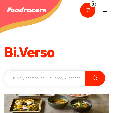
0
Bi.Verso