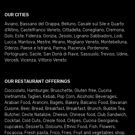
OUR CITIES
Aviano
,
Bassano del Grappa
,
Belluno
,
Casale sul Sile e Quarto
d'Altino
,
Castelfranco Veneto
,
Cittadella
,
Conegliano
,
Cremona
,
Dolo
,
Este
,
Fidenza
,
Gorizia
,
Jesolo
,
Lignano Sabbiadoro
,
Lodi
,
Lucca
,
Mantova
,
Mestre
,
Mirano
,
Mogliano Veneto
,
Montebelluna
,
Oderzo
,
Paese e Istrana
,
Parma
,
Piacenza
,
Pordenone
,
Portogruaro
,
Sacile
,
San Donà di Piave
,
Sassuolo
,
Treviso
,
Udine
,
Vercelli
,
Vicenza
,
Vittorio Veneto
OUR RESTAURANT OFFERINGS
Cioccolato
,
Hamburger
,
Bruschette
,
Gluten free
,
Cucina
Vietnamita
,
Taglieri
,
Kebab
,
Pop Corn
,
Alcoholic Beverages
,
Arabian Food
,
Arancini
,
Bagels
,
Bakery
,
Balcanic Food
,
Bavarian
Cuisine
,
Beer
,
Bread
,
Breakfast
,
Breakfast
,
Brunch
,
Bubble Tea
,
Butcher
,
Ceste Natalizie
,
Cheese
,
Chinese food
,
Club Sandwich
,
Cocktail
,
Cold Cuts
,
Creole food
,
Crêpes
,
Cucina Georgiana
,
cupcakes
,
Desserts
,
Dolciumi
,
Ethnic Food
,
Fish
,
Flowers
,
Focaccia
,
Fresh pasta
,
Frico
,
Fries
,
Fruit and vegetables shop
,