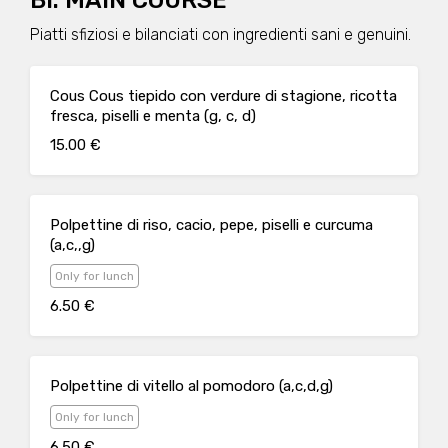
Bi. MAIN COURSE
Piatti sfiziosi e bilanciati con ingredienti sani e genuini.
Cous Cous tiepido con verdure di stagione, ricotta
fresca, piselli e menta (g, c, d)
15.00 €
Polpettine di riso, cacio, pepe, piselli e curcuma
(a,c,,g)
Only for lunch
6.50 €
Polpettine di vitello al pomodoro (a,c,d,g)
Only for lunch
6.50 €