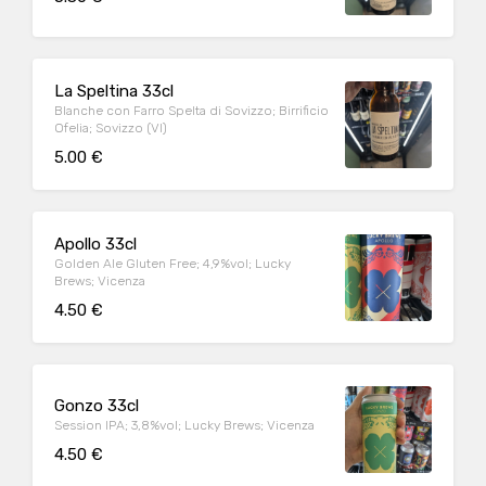
La Speltina 33cl
Blanche con Farro Spelta di Sovizzo; Birrificio
Ofelia; Sovizzo (VI)
5.00 €
Apollo 33cl
Golden Ale Gluten Free; 4,9%vol; Lucky
Brews; Vicenza
4.50 €
Gonzo 33cl
Session IPA; 3,8%vol; Lucky Brews; Vicenza
4.50 €