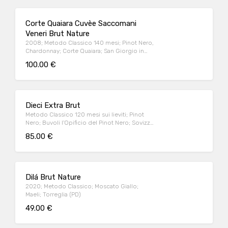
Corte Quaiara Cuvèe Saccomani
Veneri Brut Nature
2008; Metodo Classico 140 mesi; Pinot Nero,
Chardonnay; Corte Quaiara; San Giorgio in
Salici, Sona (VR)
100.00 €
Dieci Extra Brut
Metodo Classico 120 mesi sui lieviti; Pinot
Nero; Buvoli l'Opificio del Pinot Nero; Sovizzo
(VI)
85.00 €
Dilá Brut Nature
2020; Metodo Classico; Moscato Giallo;
Maeli; Torreglia (PD)
49.00 €