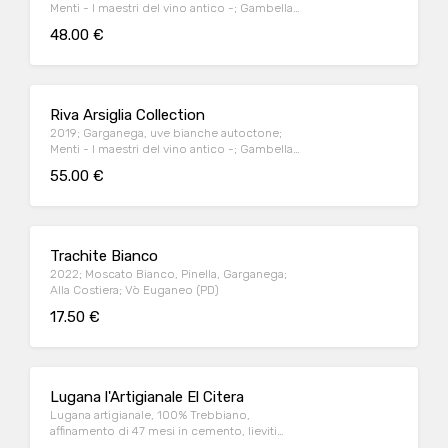
Menti - I maestri del vino antico -; Gambellara
(VI)
48.00 €
Riva Arsiglia Collection
2019; Garganega, uve bianche autoctone;
Menti - I maestri del vino antico -; Gambellara
(VI)
55.00 €
Trachite Bianco
2022; Moscato Bianco, Pinella, Garganega;
Alla Costiera; Vò Euganeo (PD)
17.50 €
Lugana l'Artigianale El Citera
Lugana artigianale, 100% Trebbiano,
affinamento di 47 mesi in cemento, lieviti
indigeni