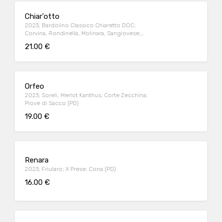
Chiar'otto
2023; Bardolino Classico Chiaretto DOC;
Corvina, Rondinella, Molinara, Sangiovese;
Villa Calicantus; Calmasino (VR)
21.00 €
Orfeo
2023; Soreli, Merlot Kanthus; Corte Zecchina;
Piove di Sacco (PD)
19.00 €
Renara
2023; Friularo; X Prese; Cona (PD)
16.00 €