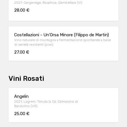
2021; Garganega; Basaltica; Gambellara (VI)
28.00 €
Costellazioni - Un'Orsa Minore (Filippo de Martin)
Vino naturale di montagna a fermentazione spontanea a base
di varietà resistenti (piwi)
27.00 €
Vini Rosati
Angelin
2021; Lagrein; Tenuta la Cà; Calmasino di
Bardolino (VR)
25.00 €