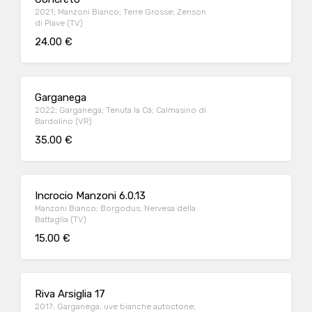
2021; Manzoni Bianco; Terre Grosse; Zenson
di Piave (TV)
24.00 €
Garganega
2022; Garganega; Tenuta la Cà; Calmasino di
Bardolino (VR)
35.00 €
Incrocio Manzoni 6.0.13
Manzoni Bianco; Borgodus; Nervesa della
Battaglia (TV)
15.00 €
Riva Arsiglia 17
2017; Garganega, uve bianche autoctone;