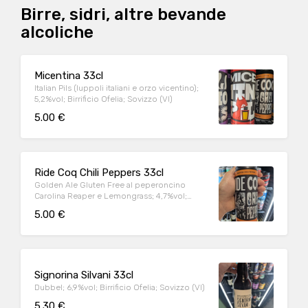
Birre, sidri, altre bevande
alcoliche
Micentina 33cl
Italian Pils (luppoli italiani e orzo vicentino);
5,2%vol; Birrificio Ofelia; Sovizzo (VI)
5.00 €
Ride Coq Chili Peppers 33cl
Golden Ale Gluten Free al peperoncino
Carolina Reaper e Lemongrass; 4,7%vol;
Birrificio Ofelia; Sovizzo (VI)
5.00 €
Signorina Silvani 33cl
Dubbel; 6,9%vol; Birrificio Ofelia; Sovizzo (VI)
5.30 €