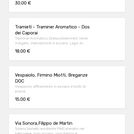
30.00 €
Tramietì - Traminer Aromatico - Dos
dei Caporai
Traminer Aromatico (Gewurztraminer), lieviti
indigeni, maturazione in acciaio, Lago di
Garda/ Monte Baldo
18.00 €
Vespaiolo, Firmino Miotti, Breganze
DOC
Vespaiolo, affinamento in acciaio e botti di
acacia
15.00 €
Via Sonora,Filippo de Martin
Solaris (varietà resistente PIWI) allevato nel
bellunese, solo acciaio, vino fresco e