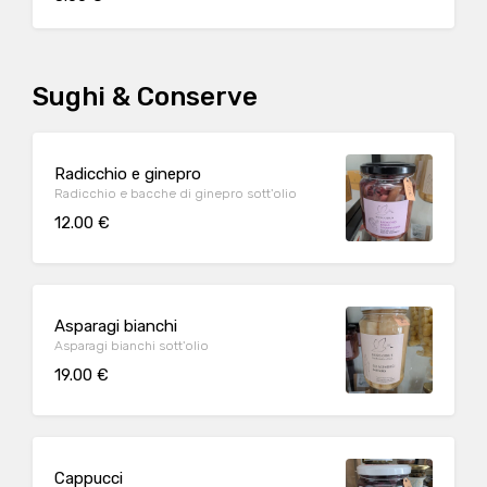
Sughi & Conserve
Radicchio e ginepro
Radicchio e bacche di ginepro sott'olio
12.00 €
Asparagi bianchi
Asparagi bianchi sott'olio
19.00 €
Cappucci