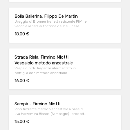
Bolla Ballerina, Filippo De Martin
Uvaggio di Bronner (varietà resistente PIWI) e
vecchie varietà autoctone del bellunese
rifermentato in bottiglia, rosato
18.00 €
Strada Riela, Firmino Miotti,
Vespaiolo metodo ancestrale
Vespaiolo di Breganze rifermentato in
bottiglia con metodo ancestrale
(rifermentazione spontanea in bottiglia)
16.00 €
Sampà - Firmino Miotti
Vino frizzante metodo ancestrale a base di
uva Marzemina Bianca (Sampagna), prodotto
a Breganze (VI)
15.00 €