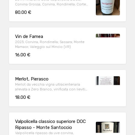
Corvina Grossa, Corvina, Rondinella; Corte
Sant'Alda; Mezzane di Sotto (VR)
80.00 €
Vin de Famea
2023; Corvina, Rondinella; Sassara; Monte
Mamaor, Valeggio sul Mincio (VR)
16.00 €
Merlot, Pierasco
Merlot da vecchia vigna ultracentenaria
allevata a Zero Branco, vinificata con lieviti
indigeni e maturata in damigiane di vetro
18.00 €
Valpolicella classico superiore DOC
Ripasso - Monte Santoccio
Valpolicella ripasso da uve corvina,