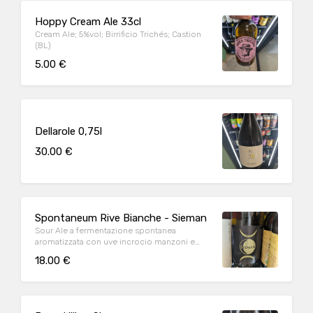
Hoppy Cream Ale 33cl
Cream Ale; 5%vol; Birrificio Trichés; Castion
(BL)
5.00 €
Dellarole 0,75l
30.00 €
Spontaneum Rive Bianche - Sieman
Sour Ale a fermentazione spontanea
aromatizzata con uve incrocio manzoni e
garganega
18.00 €