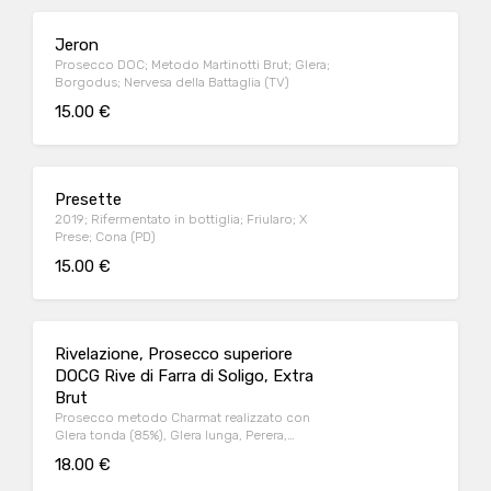
Jeron
Prosecco DOC; Metodo Martinotti Brut; Glera;
Borgodus; Nervesa della Battaglia (TV)
15.00 €
Presette
2019; Rifermentato in bottiglia; Friularo; X
Prese; Cona (PD)
15.00 €
Rivelazione, Prosecco superiore
DOCG Rive di Farra di Soligo, Extra
Brut
Prosecco metodo Charmat realizzato con
Glera tonda (85%), Glera lunga, Perera,
Bianchetta e Verdiso
18.00 €