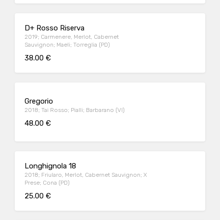
D+ Rosso Riserva
2019; Carmenere, Merlot, Cabernet
Sauvignon; Maeli; Torreglia (PD)
38.00 €
Gregorio
2018; Tai Rosso; Pialli; Barbarano (VI)
48.00 €
Longhignola 18
2018; Friularo, Merlot, Cabernet Sauvignon; X
Prese; Cona (PD)
25.00 €