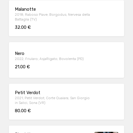
Malanotte
2018; Raboso Piave; Borgodus; Nervesa della
Battaglia (TV)
32.00 €
Nero
2022; Friularo; AsjaRigato; Bovolenta (PD)
21.00 €
Petit Verdot
2021; Petit Verdot; Corte Quaiara; San Giorgio
in Salici, Sona (VR)
80.00 €