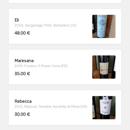
Eli
2020; Garganega; Pialli; Barbarano (VI)
48.00 €
Maresana
2019; Friularo; X Prese; Cona (PD)
35.00 €
Rebecca
2012; Raboso; Tessère; Noventa di Piave (VE)
30.00 €