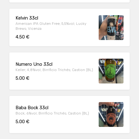
Kelvin 33cl
American IPA Gluten Free; 5,5%vol; Lucky
Brews; Vicenza
4.50 €
Numero Uno 33cl
Keller; 4,8%vol; Birrificio Trichés; Castion (BL)
5.00 €
Baba Bock 33cl
Bock; 6%vol; Birrificio Trichés; Castion (BL)
5.00 €