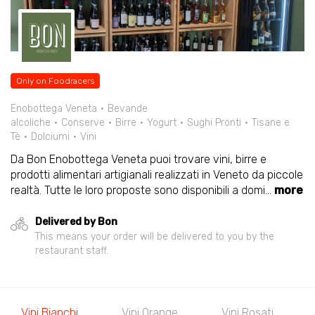
Only on Foodracers
Enobottega Veneta
Bevande
alcoliche
Conserve
Birre
Yogurt
Sughi Pronti
Tisane e
Tè
Dolciumi
Vini
Da Bon Enobottega Veneta puoi trovare vini, birre e
prodotti alimentari artigianali realizzati in Veneto da piccole
realtà. Tutte le loro proposte sono disponibili a domi
...
more
Delivered by Bon
This means your order will be delivered to you by the
restaurant staff.
Vini Bianchi
Vini Orange
Vini Rosati