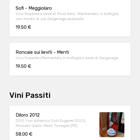
Sofi - Meggiolaro
Vino frizzante a base di Pinot Nero, rifermentato in bottiglia
con mosto di uva Garganega appassita
19.50 €
Roncaie sui lieviti - Menti
Vino frizzante rifermentato in bottiglia a base di Garganega
19.50 €
Vini Passiti
Diloro 2012
2012; Fior d'Arancio Colli Euganei DOCG;
Moscato Giallo; Maeli; Torreglia (PD)
58.00 €