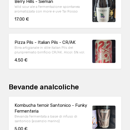
Berry Hills - Sieman
Wild sour ale a fermentazione spontanea
aromatizzata con more e uve Tai Rosso
17.00 €
Pizza Pils - Italian Pils - CR/AK
Birra artigianale in stile italian Pils del
pluripremiato birrificio CR/AK. Alcol: 5% vol.
4.50 €
Bevande analcoliche
Kombucha terroir Santonico - Funky
Fermenteria
Bevanda fermentata a base di infuso di
santonico (assenzio marino)
5.00 €