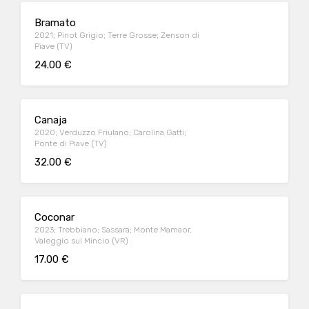
Bramato
2021; Pinot Grigio; Terre Grosse; Zenson di
Piave (TV)
24.00 €
Canaja
2020; Verduzzo Friulano; Carolina Gatti;
Ponte di Piave (TV)
32.00 €
Coconar
2023; Trebbiano; Sassara; Monte Mamaor,
Valeggio sul Mincio (VR)
17.00 €