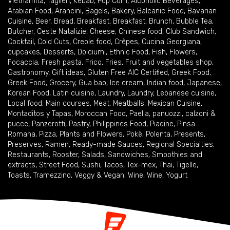
Vietnamita
,
Taglieri
,
Kebab
,
Pop Corn
,
Alcoholic Beverages
,
Arabian Food
,
Arancini
,
Bagels
,
Bakery
,
Balcanic Food
,
Bavarian
Cuisine
,
Beer
,
Bread
,
Breakfast
,
Breakfast
,
Brunch
,
Bubble Tea
,
Butcher
,
Ceste Natalizie
,
Cheese
,
Chinese food
,
Club Sandwich
,
Cocktail
,
Cold Cuts
,
Creole food
,
Crêpes
,
Cucina Georgiana
,
cupcakes
,
Desserts
,
Dolciumi
,
Ethnic Food
,
Fish
,
Flowers
,
Focaccia
,
Fresh pasta
,
Frico
,
Fries
,
Fruit and vegetables shop
,
Gastronomy
,
Gift ideas
,
Gluten Free AIC Certified
,
Greek Food
,
Greek Food
,
Grocery
,
Gua bao
,
Ice cream
,
Indian food
,
Japanese
,
Korean Food
,
Latin cuisine
,
Laundry
,
Laundry
,
Lebanese cuisine
,
Local food
,
Main courses
,
Meat
,
Meatballs
,
Mexican Cuisine
,
Montaditos y Tapas
,
Moroccan Food
,
Paella
,
panuozzi, calzoni &
pucce
,
Panzerotti
,
Pastry
,
Philippines Food
,
Piadine
,
Pinsa
Romana
,
Pizza
,
Plants and Flowers
,
Pokè
,
Polenta
,
Presents
,
Preserves
,
Ramen
,
Ready-made Sauces
,
Regional Specialties
,
Restaurants
,
Rooster
,
Salads
,
Sandwiches
,
Smoothies and
extracts
,
Street Food
,
Sushi
,
Tacos
,
Tex-mex
,
Thai
,
Tigelle
,
Toasts
,
Tramezzino
,
Veggy & Vegan
,
Wine
,
Wine
,
Yogurt