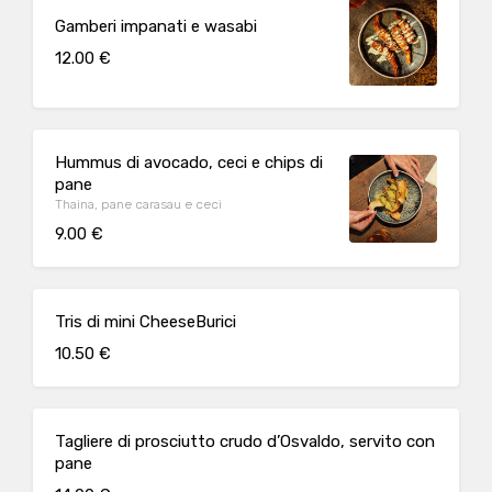
Gamberi impanati e wasabi
12.00 €
Hummus di avocado, ceci e chips di
pane
Thaina, pane carasau e ceci
9.00 €
Tris di mini CheeseBurici
10.50 €
Tagliere di prosciutto crudo d’Osvaldo, servito con
pane