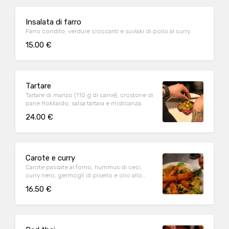
Insalata di farro
Farro condito, verdure croccanti e suvlaki di pollo al curry.
15.00 €
Tartare
Tartare di manzo (110 g di carne), crostone di
pane Hokkaido, salsa tartara e misticanza.
24.00 €
Carote e curry
Carote passate al forno, hummus di ceci,
curry nero, germogli di pisello e olio allo
zenzero.
16.50 €