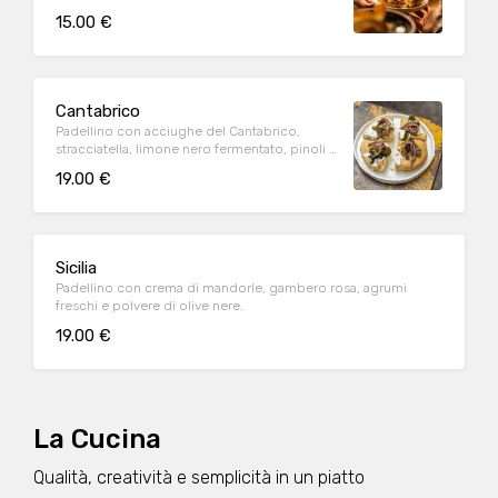
basilico.
15.00 €
Cantabrico
Padellino con acciughe del Cantabrico,
stracciatella, limone nero fermentato, pinoli e
scarola.
19.00 €
Sicilia
Padellino con crema di mandorle, gambero rosa, agrumi
freschi e polvere di olive nere.
19.00 €
La Cucina
Qualità, creatività e semplicità in un piatto