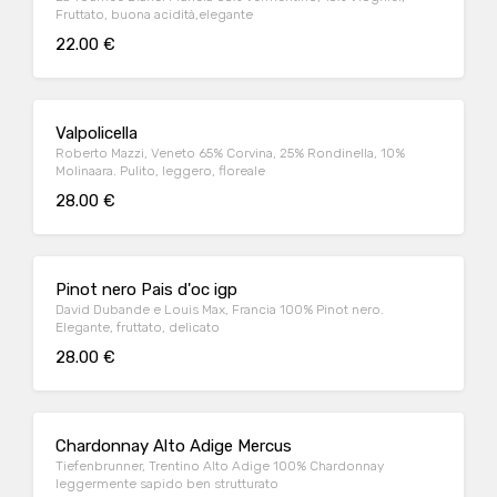
Fruttato, buona acidità,elegante
22.00 €
Valpolicella
Roberto Mazzi, Veneto 65% Corvina, 25% Rondinella, 10%
Molinaara. Pulito, leggero, floreale
28.00 €
Pinot nero Pais d'oc igp
David Dubande e Louis Max, Francia 100% Pinot nero.
Elegante, fruttato, delicato
28.00 €
Chardonnay Alto Adige Mercus
Tiefenbrunner, Trentino Alto Adige 100% Chardonnay
leggermente sapido ben strutturato