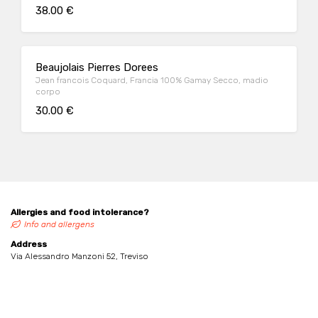
38.00 €
Beaujolais Pierres Dorees
Jean francois Coquard, Francia 100% Gamay Secco, madio
corpo
30.00 €
Allergies and food intolerance?
Info and allergens
Address
Via Alessandro Manzoni 52, Treviso