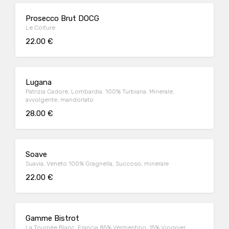
Prosecco Brut DOCG
Le Colture
22.00 €
Lugana
Patrizia Cadore, Lombardia. 100% Turbiana. Minerale,
avvolgente, mandorlato
28.00 €
Soave
Suavia, Veneto 100% Gragnella, Succoso, minerale
22.00 €
Gamme Bistrot
La Tournèe Blanc. Francia 85% Vermentino, 15% Viognier,