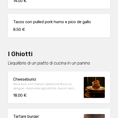
14.00 €
Tacos con pulled pork humo e pico de gallo
8.50 €
I Ghiotti
L'equilibrio di un piatto di cucina in un panino
Cheeseburici
Pane bun con manzo selezione Burici al
sangue, maionese agrodolce, bacon jam,
cheddar e lattuga.
18.00 €
Tartare burger