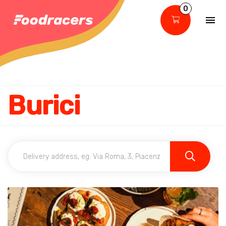
0
Burici