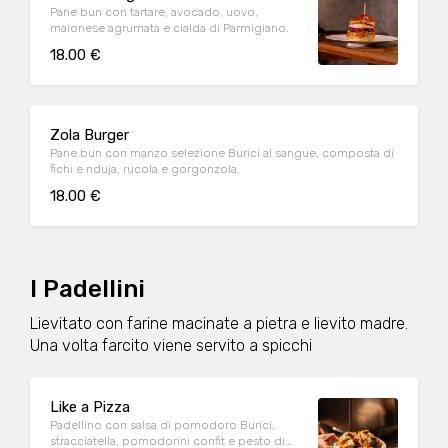
Pane bun con tartare, avocado, uovo,
maionese agrumata e cialda di Parmigiano.
18.00 €
Zola Burger
Pane bun con manzo selezione Burici al sangue, composta di
fichi e nduja, rucola e gorgonzola.
18.00 €
I Padellini
Lievitato con farine macinate a pietra e lievito madre.
Una volta farcito viene servito a spicchi
Like a Pizza
Padellino con salsa di pomodoro Burici,
stracciatella, pomodorini confit e pesto di