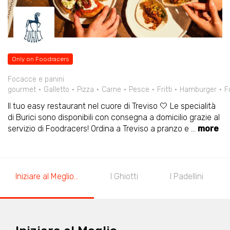
Only on Foodracers
Focacce e panini
gourmet
Galletto
Pizza
Carne
Pesce
Fritti
Hamburger
F
Il tuo easy restaurant nel cuore di Treviso 🤍 Le specialità
di Burici sono disponibili con consegna a domicilio grazie al
servizio di Foodracers! Ordina a Treviso a pranzo e
...
more
Iniziare al Meglio...
I Ghiotti
I Padellini