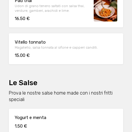
Pad thai
Udon di grano tenero saltati con salsa thai,
verdure, gamberi, arachidi e lime.
16.50 €
Vitello tonnato
Magatello, salsa tonnata al sifone e capperi canditi.
15.00 €
Le Salse
Prova le nostre salse home made con i nostri fritti
speciali
Yogurt e menta
1.50 €