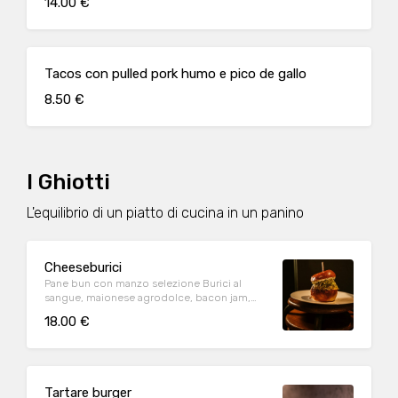
14.00 €
Tacos con pulled pork humo e pico de gallo
8.50 €
I Ghiotti
L'equilibrio di un piatto di cucina in un panino
Cheeseburici
Pane bun con manzo selezione Burici al
sangue, maionese agrodolce, bacon jam,
cheddar e lattuga.
18.00 €
Tartare burger