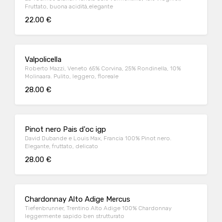
Fruttato, buona acidità,elegante
22.00 €
Valpolicella
Roberto Mazzi, Veneto 65% Corvina, 25% Rondinella, 10%
Molinaara. Pulito, leggero, floreale
28.00 €
Pinot nero Pais d'oc igp
David Dubande e Louis Max, Francia 100% Pinot nero.
Elegante, fruttato, delicato
28.00 €
Chardonnay Alto Adige Mercus
Tiefenbrunner, Trentino Alto Adige 100% Chardonnay
leggermente sapido ben strutturato