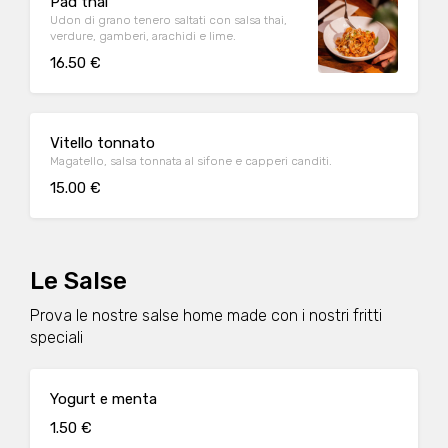
Pad thai
Udon di grano tenero saltati con salsa thai,
verdure, gamberi, arachidi e lime.
16.50 €
Vitello tonnato
Magatello, salsa tonnata al sifone e capperi canditi.
15.00 €
Le Salse
Prova le nostre salse home made con i nostri fritti
speciali
Yogurt e menta
1.50 €