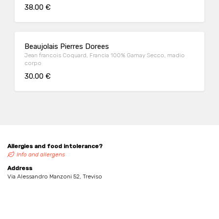
38.00 €
Beaujolais Pierres Dorees
Jean francois Coquard, Francia 100% Gamay Secco, madio
corpo
30.00 €
Allergies and food intolerance?
Info and allergens
Address
Via Alessandro Manzoni 52, Treviso