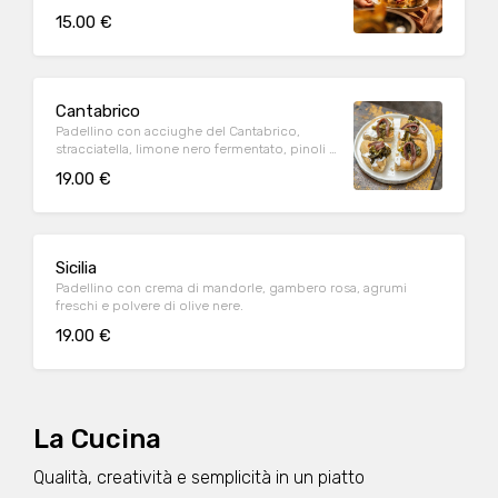
basilico.
15.00 €
Cantabrico
Padellino con acciughe del Cantabrico,
stracciatella, limone nero fermentato, pinoli e
scarola.
19.00 €
Sicilia
Padellino con crema di mandorle, gambero rosa, agrumi
freschi e polvere di olive nere.
19.00 €
La Cucina
Qualità, creatività e semplicità in un piatto