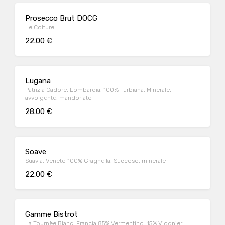
Prosecco Brut DOCG
Le Colture
22.00 €
Lugana
Patrizia Cadore, Lombardia. 100% Turbiana. Minerale,
avvolgente, mandorlato
28.00 €
Soave
Suavia, Veneto 100% Gragnella, Succoso, minerale
22.00 €
Gamme Bistrot
La Tournèe Blanc. Francia 85% Vermentino, 15% Viognier,