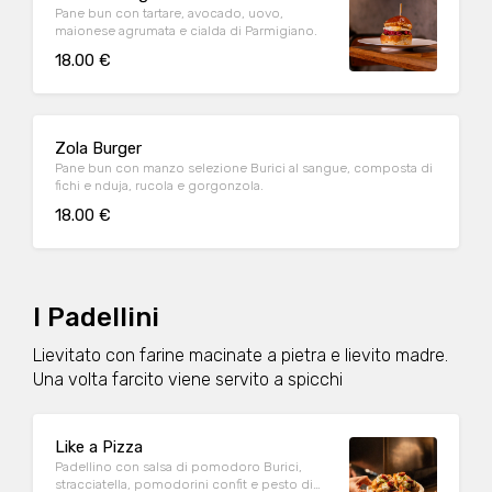
Pane bun con tartare, avocado, uovo,
maionese agrumata e cialda di Parmigiano.
18.00 €
Zola Burger
Pane bun con manzo selezione Burici al sangue, composta di
fichi e nduja, rucola e gorgonzola.
18.00 €
I Padellini
Lievitato con farine macinate a pietra e lievito madre.
Una volta farcito viene servito a spicchi
Like a Pizza
Padellino con salsa di pomodoro Burici,
stracciatella, pomodorini confit e pesto di