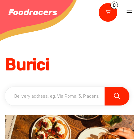
0
Burici