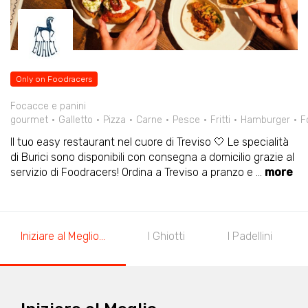
Only on Foodracers
Focacce e panini
gourmet
Galletto
Pizza
Carne
Pesce
Fritti
Hamburger
F
Il tuo easy restaurant nel cuore di Treviso 🤍 Le specialità
di Burici sono disponibili con consegna a domicilio grazie al
servizio di Foodracers! Ordina a Treviso a pranzo e
...
more
Iniziare al Meglio...
I Ghiotti
I Padellini