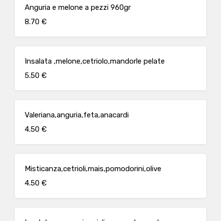
Anguria e melone a pezzi 960gr
8.70 €
Insalata ,melone,cetriolo,mandorle pelate
5.50 €
Valeriana,anguria,feta,anacardi
4.50 €
Misticanza,cetrioli,mais,pomodorini,olive
4.50 €