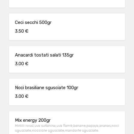
Ceci secchi 500gr
3.50 €
Anacardi tostati salati 135gr
3.00 €
Noci brasiliane sgusciate 100gr
3.00 €
Mix energy 200gr
Mirtilli rossi,uva sultanina,uva flamè,banane,papaya,ananas,noci
sgusciate,nocciole sgusciate,mandorle sgusciate.