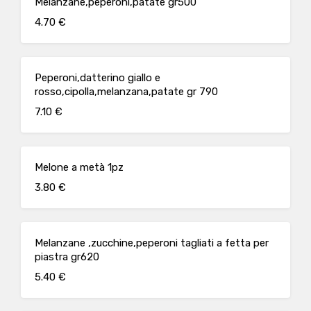
Melanzane,peperoni,patate gr500
4.70 €
Peperoni,datterino giallo e
rosso,cipolla,melanzana,patate gr 790
7.10 €
Melone a metà 1pz
3.80 €
Melanzane ,zucchine,peperoni tagliati a fetta per
piastra gr620
5.40 €