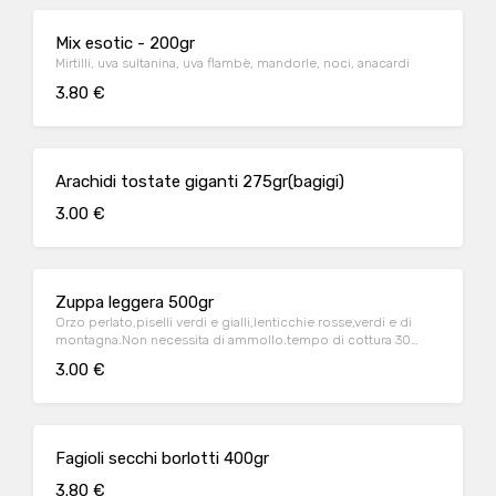
Mix esotic - 200gr
Mirtilli, uva sultanina, uva flambè, mandorle, noci, anacardi
3.80 €
Arachidi tostate giganti 275gr(bagigi)
3.00 €
Zuppa leggera 500gr
Orzo perlato,piselli verdi e gialli,lenticchie rosse,verdi e di
montagna.Non necessita di ammollo.tempo di cottura 30
minuti
3.00 €
Fagioli secchi borlotti 400gr
3.80 €