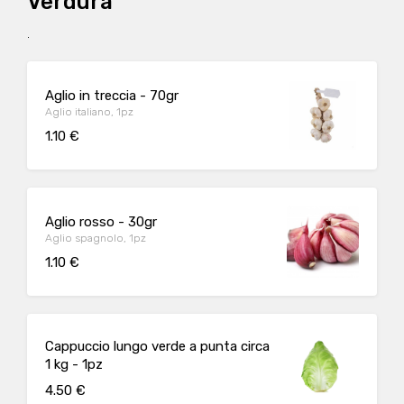
Verdura
.
Aglio in treccia - 70gr
Aglio italiano, 1pz
1.10 €
Aglio rosso - 30gr
Aglio spagnolo, 1pz
1.10 €
Cappuccio lungo verde a punta circa
1 kg - 1pz
4.50 €