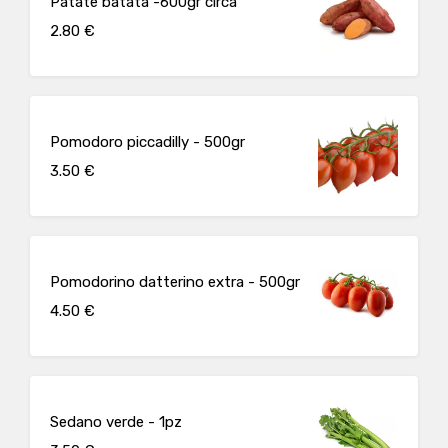
Patate batata -600gr circa
2.80 €
Pomodoro piccadilly - 500gr
3.50 €
Pomodorino datterino extra - 500gr
4.50 €
Sedano verde - 1pz