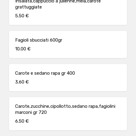
Insalata,cappuccio a julienne,mela,carote
grattuggiate
5.50 €
Fagioli sbucciati 600gr
10.00 €
Carote e sedano rapa gr 400
3.60 €
Carote,zucchine,cipollotto,sedano rapa,fagiolini
marconi gr 720
6.50 €