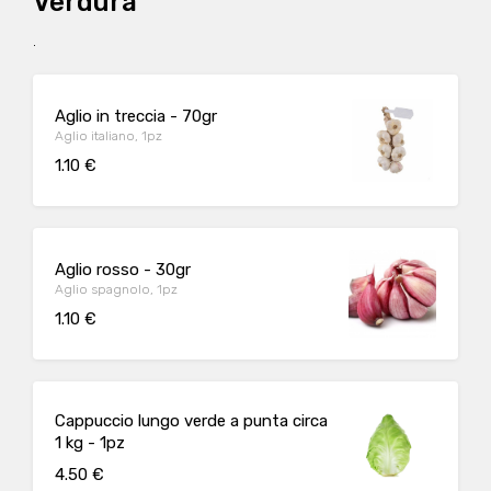
Verdura
.
Aglio in treccia - 70gr
Aglio italiano, 1pz
1.10 €
Aglio rosso - 30gr
Aglio spagnolo, 1pz
1.10 €
Cappuccio lungo verde a punta circa
1 kg - 1pz
4.50 €