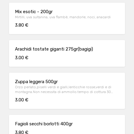
Mix esotic - 200gr
Mirtilli, uva sultanina, uva flambè, mandorle, noci, anacardi
3.80 €
Arachidi tostate giganti 275gr(bagigi)
3.00 €
Zuppa leggera 500gr
Orzo perlato,piselli verdi e gialli,lenticchie rosse,verdi e di
montagna.Non necessita di ammollo.tempo di cottura 30
minuti
3.00 €
Fagioli secchi borlotti 400gr
3.80 €