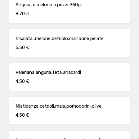
Anguria e melone a pezzi 960gr
8.70 €
Insalata ,melone,cetriolo,mandorle pelate
5.50 €
Valeriana,anguria,feta,anacardi
4.50 €
Misticanza,cetrioli,mais,pomodorini,olive
4.50 €