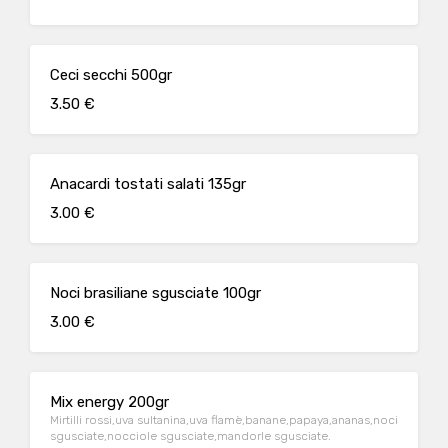
Ceci secchi 500gr
3.50 €
Anacardi tostati salati 135gr
3.00 €
Noci brasiliane sgusciate 100gr
3.00 €
Mix energy 200gr
Mirtilli rossi,uva sultanina,uva flamè,banane,papaya,ananas,noci
sgusciate,nocciole sgusciate,mandorle sgusciate.