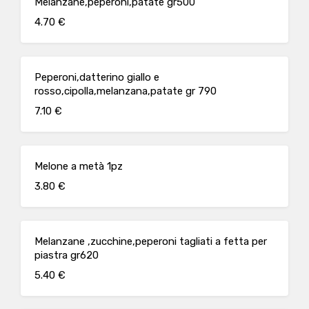
Melanzane,peperoni,patate gr500
4.70 €
Peperoni,datterino giallo e
rosso,cipolla,melanzana,patate gr 790
7.10 €
Melone a metà 1pz
3.80 €
Melanzane ,zucchine,peperoni tagliati a fetta per
piastra gr620
5.40 €