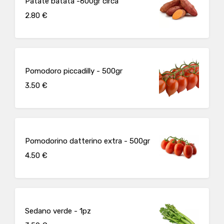
Patate batata -600gr circa
2.80 €
Pomodoro piccadilly - 500gr
3.50 €
Pomodorino datterino extra - 500gr
4.50 €
Sedano verde - 1pz