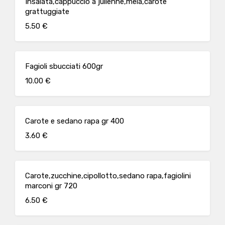
Insalata,cappuccio a julienne,mela,carote
grattuggiate
5.50 €
Fagioli sbucciati 600gr
10.00 €
Carote e sedano rapa gr 400
3.60 €
Carote,zucchine,cipollotto,sedano rapa,fagiolini
marconi gr 720
6.50 €