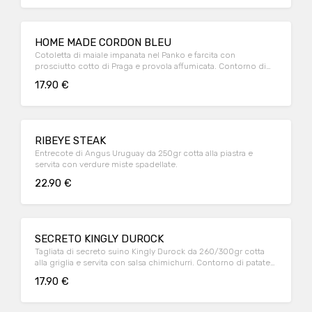
HOME MADE CORDON BLEU
Cotoletta di maiale impanata nel Panko e farcita con
prosciutto cotto di Praga e provola affumicata. Contorno di
patate fritte super crunchy con la buccia.
17.90 €
RIBEYE STEAK
Entrecote di Angus Uruguay da 250gr cotta alla piastra e
servita con verdure miste spadellate.
22.90 €
SECRETO KINGLY DUROCK
Tagliata di secreto suino Kingly Durock da 260/300gr cotta
alla griglia e servita con salsa chimichurri. Contorno di patate
fritte really crunchy con la buccia.
17.90 €