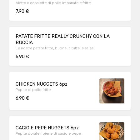
Alette e cosciette di pollo impanate e fritte.
7.90 €
PATATE FRITTE REALLY CRUNCHY CON LA
BUCCIA
Le nostre patate fritte, buone in tutte le salse!
5.90 €
CHICKEN NUGGETS 6pz
Pepite di pollo fritte
6.90 €
CACIO E PEPE NUGGETS 6pz
Pepite dorate ripiene di cacio e pepe