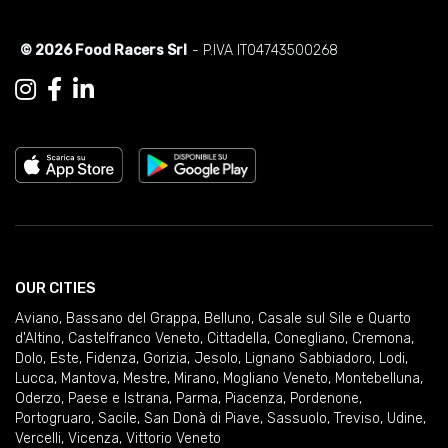
© 2026 Food Racers Srl
- P.IVA IT04743500268
OUR CITIES
Aviano
,
Bassano del Grappa
,
Belluno
,
Casale sul Sile e Quarto
d'Altino
,
Castelfranco Veneto
,
Cittadella
,
Conegliano
,
Cremona
,
Dolo
,
Este
,
Fidenza
,
Gorizia
,
Jesolo
,
Lignano Sabbiadoro
,
Lodi
,
Lucca
,
Mantova
,
Mestre
,
Mirano
,
Mogliano Veneto
,
Montebelluna
,
Oderzo
,
Paese e Istrana
,
Parma
,
Piacenza
,
Pordenone
,
Portogruaro
,
Sacile
,
San Donà di Piave
,
Sassuolo
,
Treviso
,
Udine
,
Vercelli
,
Vicenza
,
Vittorio Veneto