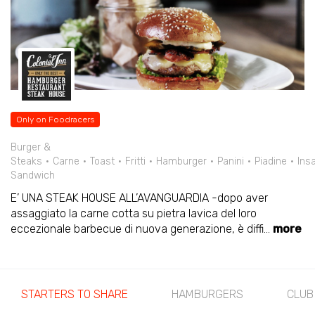
Only on Foodracers
Burger &
Steaks
Carne
Toast
Fritti
Hamburger
Panini
Piadine
Ins
Sandwich
E’ UNA STEAK HOUSE ALL’AVANGUARDIA -dopo aver
assaggiato la carne cotta su pietra lavica del loro
eccezionale barbecue di nuova generazione, è diffi
...
more
STARTERS TO SHARE
HAMBURGERS
CLUB