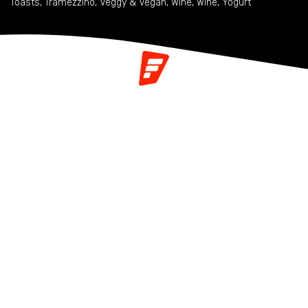
Toasts
,
Tramezzino
,
Veggy & Vegan
,
Wine
,
Wine
,
Yogurt