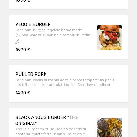
16.90 €
VEGGIE BURGER
Pane bun, burger vegetale home made
(quinoa, carote, zucchine e patate), rburattina
Pugliese, pomodori confit, verdure miste
spadellate.
15.90 €
PULLED PORK
Pane bun, spalla di maiale cotta a bassa temperatura per 10
ore (affumicata e sfilacciata), insalata Coleslaw, cipolla di
Tropea e salsa BBQ.
14.90 €
BLACK ANGUS BURGER “THE
ORIGINAL”
Angus burger da 200g, servito con tris di
contorni: patate fritte, insalata Coleslaw e