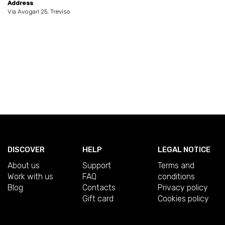
Address
Via Avogari 25, Treviso
DISCOVER
HELP
LEGAL NOTICE
About us
Support
Terms and
Work with us
FAQ
conditions
Blog
Contacts
Privacy policy
Gift card
Cookies policy