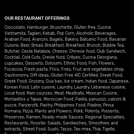
OUR RESTAURANT OFFERINGS
Cioccolato
,
Hamburger
,
Bruschette
,
Gluten free
,
Cucina
Vietnamita
,
Taglieri
,
Kebab
,
Pop Corn
,
Alcoholic Beverages
,
Arabian Food
,
Arancini
,
Bagels
,
Bakery
,
Balcanic Food
,
Bavarian
Cuisine
,
Beer
,
Bread
,
Breakfast
,
Breakfast
,
Brunch
,
Bubble Tea
,
Butcher
,
Ceste Natalizie
,
Cheese
,
Chinese food
,
Club Sandwich
,
Cocktail
,
Cold Cuts
,
Creole food
,
Crêpes
,
Cucina Georgiana
,
cupcakes
,
Desserts
,
Dolciumi
,
Ethnic Food
,
Fish
,
Flowers
,
Focaccia
,
Fresh pasta
,
Frico
,
Fries
,
Fruit and vegetables shop
,
Gastronomy
,
Gift ideas
,
Gluten Free AIC Certified
,
Greek Food
,
Greek Food
,
Grocery
,
Gua bao
,
Ice cream
,
Indian food
,
Japanese
,
Korean Food
,
Latin cuisine
,
Laundry
,
Laundry
,
Lebanese cuisine
,
Local food
,
Main courses
,
Meat
,
Meatballs
,
Mexican Cuisine
,
Montaditos y Tapas
,
Moroccan Food
,
Paella
,
panuozzi, calzoni &
pucce
,
Panzerotti
,
Pastry
,
Philippines Food
,
Piadine
,
Pinsa
Romana
,
Pizza
,
Plants and Flowers
,
Pokè
,
Polenta
,
Presents
,
Preserves
,
Ramen
,
Ready-made Sauces
,
Regional Specialties
,
Restaurants
,
Rooster
,
Salads
,
Sandwiches
,
Smoothies and
extracts
,
Street Food
,
Sushi
,
Tacos
,
Tex-mex
,
Thai
,
Tigelle
,