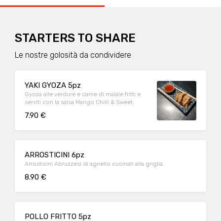
STARTERS TO SHARE
Le nostre golosità da condividere
YAKI GYOZA 5pz
Gyoza alle verdure e carne di maiale fritti e
serviti con la salsa Mango Chilli & Sweet.
7.90 €
ARROSTICINI 6pz
Arrosticini Abruzzesi di agnello cucinati alla griglia.
8.90 €
POLLO FRITTO 5pz