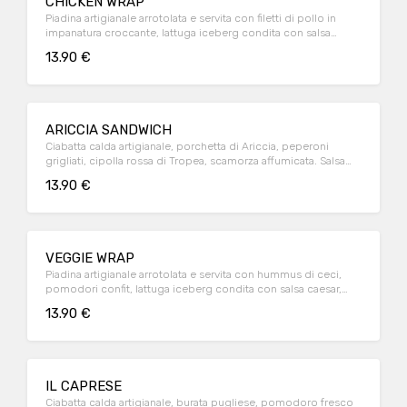
CHICKEN WRAP
Piadina artigianale arrotolata e servita con filetti di pollo in
impanatura croccante, lattuga iceberg condita con salsa
ceaser, scaglie di Pecorino Romano e pomodori confit.
13.90 €
ARICCIA SANDWICH
Ciabatta calda artigianale, porchetta di Ariccia, peperoni
grigliati, cipolla rossa di Tropea, scamorza affumicata. Salsa
rosa a parte.
13.90 €
VEGGIE WRAP
Piadina artigianale arrotolata e servita con hummus di ceci,
pomodori confit, lattuga iceberg condita con salsa caesar,
cotoletta di melanzana e pecorino romano.
13.90 €
IL CAPRESE
Ciabatta calda artigianale, burata pugliese, pomodoro fresco