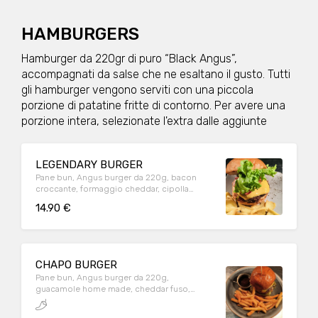
HAMBURGERS
Hamburger da 220gr di puro “Black Angus”,
accompagnati da salse che ne esaltano il gusto. Tutti
gli hamburger vengono serviti con una piccola
porzione di patatine fritte di contorno. Per avere una
porzione intera, selezionate l'extra dalle aggiunte
LEGENDARY BURGER
Pane bun, Angus burger da 220g, bacon
croccante, formaggio cheddar, cipolla
grigliata, cetriolini, lattuga e salsa BBQ.
14.90 €
CHAPO BURGER
Pane bun, Angus burger da 220g,
guacamole home made, cheddar fuso,
tabasco al jalapeno, cipolla grigliata,
peperoni grigliati e sbriciolata di nachos.