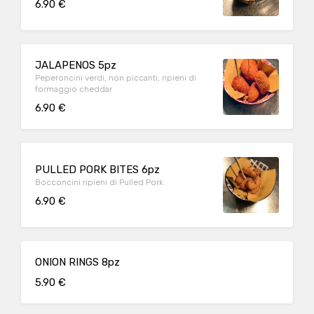
6.90 €
JALAPENOS 5pz
Peperoncini verdi, non piccanti, ripieni di
formaggio cheddar
6.90 €
PULLED PORK BITES 6pz
Bocconcini ripieni di Pulled Pork
6.90 €
ONION RINGS 8pz
5.90 €