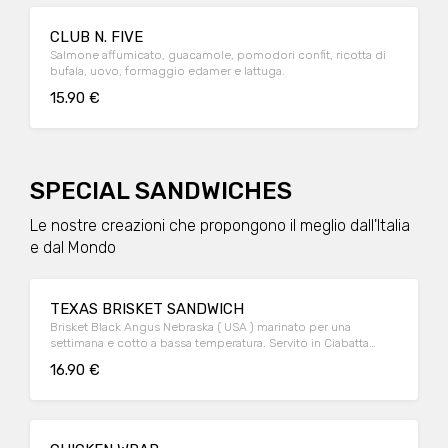
CLUB N. FIVE
Salmone affumicato, guacamole, pomodori confit, ricotta di
bufala, uovo, formaggio edamer e lattuga.
15.90 €
SPECIAL SANDWICHES
Le nostre creazioni che propongono il meglio dall'Italia
e dal Mondo
TEXAS BRISKET SANDWICH
Brisket Black Angus Nebraska ( USA ) marinato per una
settimana e cotto a bassa temperatura. Servito in Ciabatta
calda artigianale con insalata Coleslaw, senape al miele e
16.90 €
cetriolini.