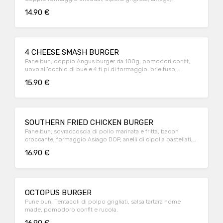
pomodoro confit e salsa ketchup.
14.90 €
4 CHEESE SMASH BURGER
Pane bun, doppio Angus burger da 100g, pomodori confit,
uovo all’occhio di bue e 4 ti pi di formaggio: brie fuso,
provola affumicata, cheddar e pecorino Romano grattugiato
15.90 €
SOUTHERN FRIED CHICKEN BURGER
Pane bun, sovraccoscia di pollo marinata e fritta, bacon
croccante, formaggio Asiago DOP, anelli di cipolla pastellati,
lattuga e guacamole home made.
16.90 €
OCTOPUS BURGER
Pune bun, Tentacoli di polpo grigliati, salsa tartara home
made, pomodoro confit e rucola.