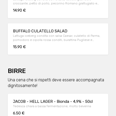
croccante, petto di pollo, pecorino Romano grattugiato e
crostini aromatizzati.
14.90 €
BUFFALO CULATELLO SALAD
Lattuga iceberg condita con salsa Caesar, culatello di Parma,
pomodoro e cipolla rossa conditi, burattina Pugliese e
crostini aromatizzati.
15.90 €
BIRRE
Una cena che si rispetti deve essere accompagnata
dignitosamente!
JACOB - HELL LAGER - Bionda - 4,9% - 50cl
Tedesca chiara a bassa fermentazione, molto beverina
6.50 €