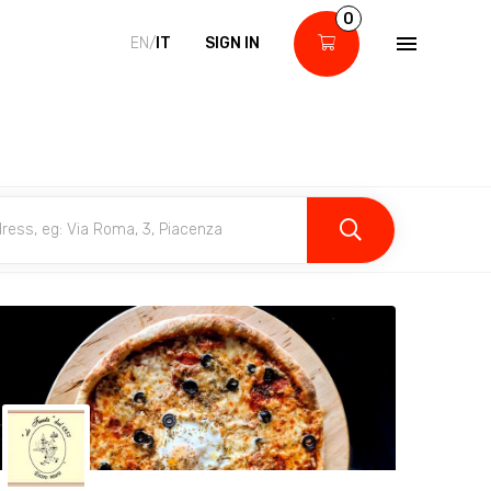
0
EN/
IT
SIGN IN