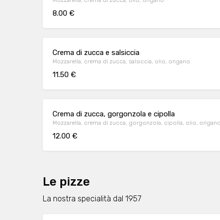
Mozzarella, crema di zucca, olio, origano
8.00 €
Crema di zucca e salsiccia
Mozzarella, crema di zucca, salsiccia, olio, origano
11.50 €
Crema di zucca, gorgonzola e cipolla
Mozzarella, crema di zucca, gorgonzola, cipolla, olio, origan
12.00 €
Le pizze
La nostra specialità dal 1957