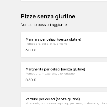
Pizze senza glutine
Non sono possibili aggiunte
Marinara per celiaci (senza glutine)
Pomodoro, aglio, olio, origano
6.00 €
Margherita per celiaci (senza glutine)
Pomodoro, mozzarella, olio, origano
8.50 €
Verdure per celiaci (senza glutine)
Mozzarella, pomodoro, asparagi, peperoni, melanzane, olio,