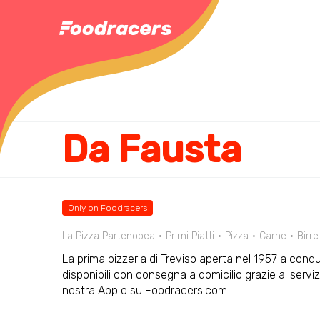
Da Fausta
Only on Foodracers
La Pizza Partenopea
Primi Piatti
Pizza
Carne
Birre
La prima pizzeria di Treviso aperta nel 1957 a condu
disponibili con consegna a domicilio grazie al servi
nostra App o su Foodracers.com