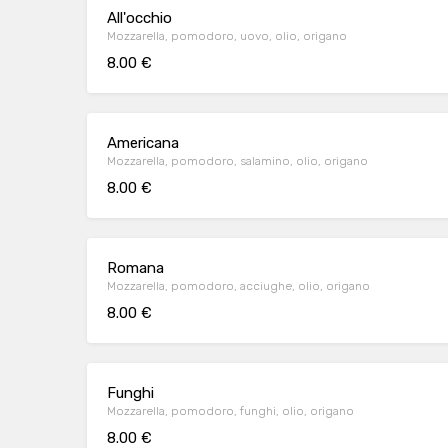
All'occhio
Mozzarella, pomodoro, uovo, olio, origano
8.00 €
Americana
Mozzarella, pomodoro, salamino, olio, origano
8.00 €
Romana
Mozzarella, pomodoro, acciughe, olio, origano
8.00 €
Funghi
Mozzarella, pomodoro, funghi, olio, origano
8.00 €