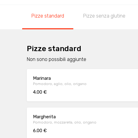
Pizze standard
Pizze senza glutine
Pizze standard
Non sono possibili aggiunte
Marinara
Pomodoro, aglio, olio, origano
4.00 €
Margherita
Pomodoro, mozzarella, olio, origano
6.00 €