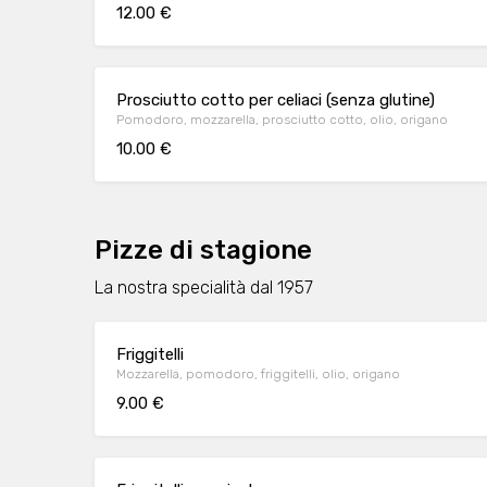
12.00 €
Prosciutto cotto per celiaci (senza glutine)
Pomodoro, mozzarella, prosciutto cotto, olio, origano
10.00 €
Pizze di stagione
La nostra specialità dal 1957
Friggitelli
Mozzarella, pomodoro, friggitelli, olio, origano
9.00 €