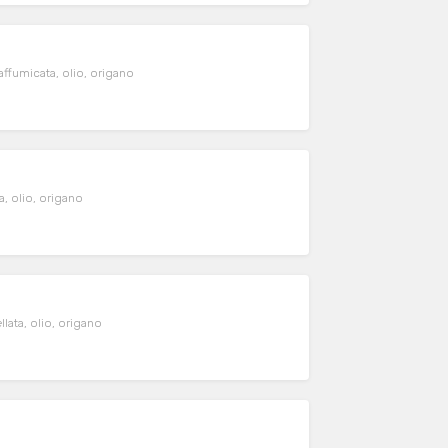
 affumicata, olio, origano
a, olio, origano
lata, olio, origano