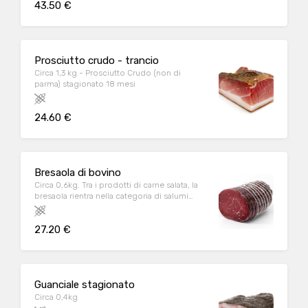
43.50 €
ai 150 kg Il prosciutto crudo Da Pian è un
prodotto genuino, completamente naturale,
il sale marino è l’unico conservante utilizzato
nella lavorazione. Parma DOP
Prosciutto crudo - trancio
Circa 1,3 kg - Prosciutto Crudo (non di
parma) stagionato 18 mesi
24.60 €
Bresaola di bovino
Circa 0,6kg. Tra i prodotti di carne salata, la
bresaola rientra nella categoria di salumi
crudi non affumicati. Originaria della
Valchiavenna (brisaola) siconsuma affettata,
27.20 €
come antipasto o come secondo. La
bresaola Da Pian viene prodotta da carne
bovina (sottofesa) che viene semplicemente
salata e stagionata in modo naturale.
Guanciale stagionato
Circa 0,4kg