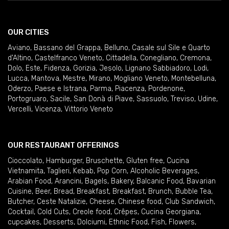
OUR CITIES
Aviano
,
Bassano del Grappa
,
Belluno
,
Casale sul Sile e Quarto
d'Altino
,
Castelfranco Veneto
,
Cittadella
,
Conegliano
,
Cremona
,
Dolo
,
Este
,
Fidenza
,
Gorizia
,
Jesolo
,
Lignano Sabbiadoro
,
Lodi
,
Lucca
,
Mantova
,
Mestre
,
Mirano
,
Mogliano Veneto
,
Montebelluna
,
Oderzo
,
Paese e Istrana
,
Parma
,
Piacenza
,
Pordenone
,
Portogruaro
,
Sacile
,
San Donà di Piave
,
Sassuolo
,
Treviso
,
Udine
,
Vercelli
,
Vicenza
,
Vittorio Veneto
OUR RESTAURANT OFFERINGS
Cioccolato
,
Hamburger
,
Bruschette
,
Gluten free
,
Cucina
Vietnamita
,
Taglieri
,
Kebab
,
Pop Corn
,
Alcoholic Beverages
,
Arabian Food
,
Arancini
,
Bagels
,
Bakery
,
Balcanic Food
,
Bavarian
Cuisine
,
Beer
,
Bread
,
Breakfast
,
Breakfast
,
Brunch
,
Bubble Tea
,
Butcher
,
Ceste Natalizie
,
Cheese
,
Chinese food
,
Club Sandwich
,
Cocktail
,
Cold Cuts
,
Creole food
,
Crêpes
,
Cucina Georgiana
,
cupcakes
,
Desserts
,
Dolciumi
,
Ethnic Food
,
Fish
,
Flowers
,