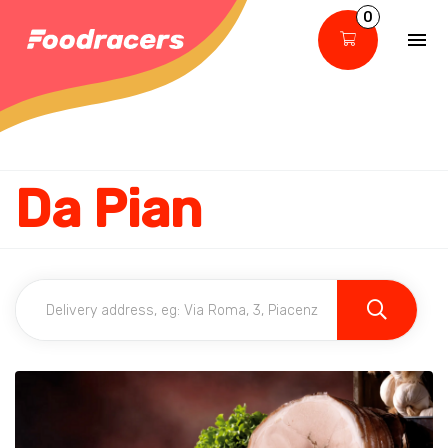
0
Da Pian