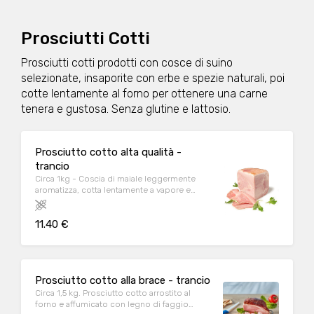
Prosciutti Cotti
Prosciutti cotti prodotti con cosce di suino
selezionate, insaporite con erbe e spezie naturali, poi
cotte lentamente al forno per ottenere una carne
tenera e gustosa. Senza glutine e lattosio.
Prosciutto cotto alta qualità -
trancio
Circa 1kg - Coscia di maiale leggermente
aromatizza, cotta lentamente a vapore e
confezionata sottovuoto. Senza polifosfati
aggiunti e senza glutammato. Perfetta per i
11.40 €
vostri panini o toast
Prosciutto cotto alla brace - trancio
Circa 1,5 kg. Prosciutto cotto arrostito al
forno e affumicato con legno di faggio