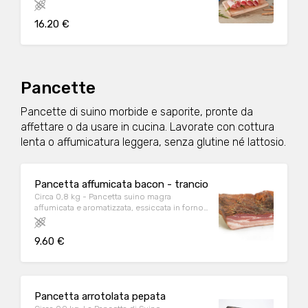
certificato, per un profumo delicato e un
gusto equilibrato. Senza polifosfati aggiunti,
16.20 €
latticini e glutine.
Pancette
Pancette di suino morbide e saporite, pronte da
affettare o da usare in cucina. Lavorate con cottura
lenta o affumicatura leggera, senza glutine né lattosio.
Pancetta affumicata bacon - trancio
Circa 0,8 kg - Pancetta suino magra
affumicata e aromatizzata, essiccata in forno,
confezionata sottovuoto.
9.60 €
Pancetta arrotolata pepata