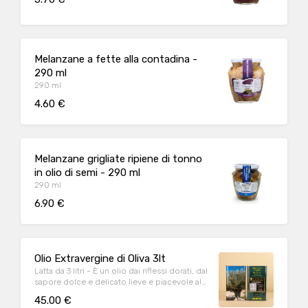
Melanzane a fette alla contadina -
290 ml
290 ml
4.60 €
Melanzane grigliate ripiene di tonno
in olio di semi - 290 ml
290 ml
6.90 €
Olio Extravergine di Oliva 3lt
Latta da 3 litri - È un olio dai riflessi dorati, dal
sapore dolce e delicato lieve e piacevole al
palato, molto utilizzato sulle pietanze a
45.00 €
crudo, Consigliato anche per i bambini e gli