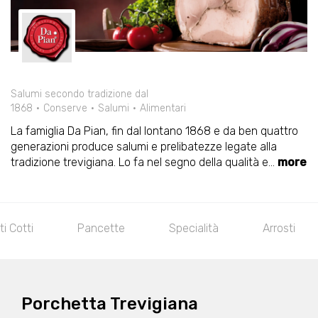
Salumi secondo tradizione dal
1868
Conserve
Salumi
Alimentari
La famiglia Da Pian, fin dal lontano 1868 e da ben quattro
generazioni produce salumi e prelibatezze legate alla
tradizione trevigiana. Lo fa nel segno della qualità e
...
more
ti Cotti
Pancette
Specialità
Arrosti
Porchetta Trevigiana