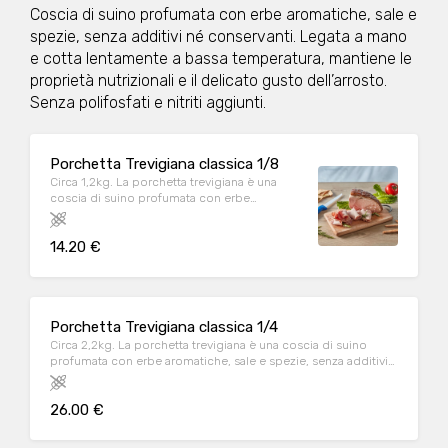
Coscia di suino profumata con erbe aromatiche, sale e
spezie, senza additivi né conservanti. Legata a mano
e cotta lentamente a bassa temperatura, mantiene le
proprietà nutrizionali e il delicato gusto dell’arrosto.
Senza polifosfati e nitriti aggiunti.
Porchetta Trevigiana classica 1/8
Circa 1,2kg. La porchetta trevigiana è una
coscia di suino profumata con erbe
aromatiche, sale e spezie, senza additivi né
conservanti. Cotta lentamente a bassa
14.20 €
temperatura, mantiene le proprietà
nutrizionali e il delicato gusto dell’arrosto.
Senza polifosfati e nitriti aggiunti. Non
contiene lattosio
Porchetta Trevigiana classica 1/4
Circa 2,2kg. La porchetta trevigiana è una coscia di suino
profumata con erbe aromatiche, sale e spezie, senza additivi
né conservanti. Cotta lentamente a bassa temperatura,
mantiene le proprietà nutrizionali e il delicato gusto
26.00 €
dell’arrosto. Senza polifosfati e nitriti aggiunti. Non contiene
lattosio