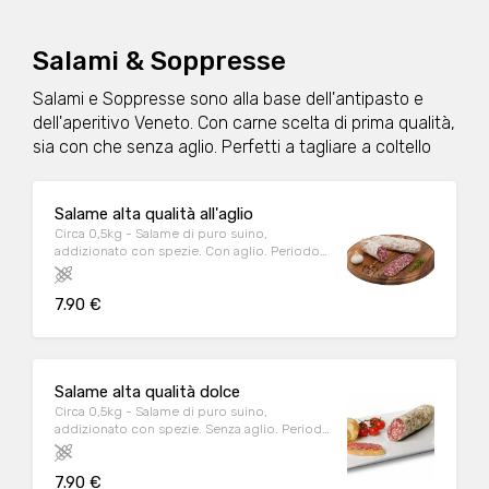
Salami & Soppresse
Salami e Soppresse sono alla base dell'antipasto e
dell'aperitivo Veneto. Con carne scelta di prima qualità,
sia con che senza aglio. Perfetti a tagliare a coltello
Salame alta qualità all'aglio
Circa 0,5kg - Salame di puro suino,
addizionato con spezie. Con aglio. Periodo
di stagionatura media: 40/60gg. Togliere il
budello esterno prima di mangiare.
7.90 €
Salame alta qualità dolce
Circa 0,5kg - Salame di puro suino,
addizionato con spezie. Senza aglio. Periodo
di stagionatura media: 40/60gg. Togliere il
budello esterno prima di mangiare.
7.90 €