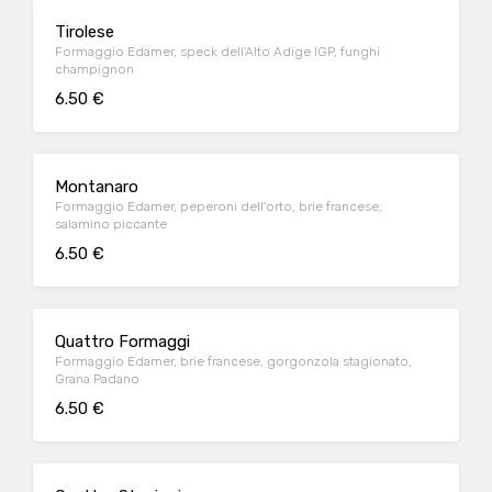
Tirolese
Formaggio Edamer, speck dell'Alto Adige IGP, funghi
champignon
6.50 €
Montanaro
Formaggio Edamer, peperoni dell'orto, brie francese,
salamino piccante
6.50 €
Quattro Formaggi
Formaggio Edamer, brie francese, gorgonzola stagionato,
Grana Padano
6.50 €