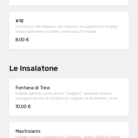
#18
Pomodoro San Marzano del Vesuvio, mozzarella fior di latte,
'nduja calabrese piccante, scamorza affumicata
8.00 €
Le Insalatone
Fontana di Trevi
Insalata gentile, pomodorini "ciliegino", spianata calabra,
acciughe del Mar di Cantabrico, capperi di Pantelleria, olive
taggiasche, scamorza affumicata
10.00 €
Mastroianni
Insalata gentile, pomodorini "ciliegino", speck dell'Alto Adige