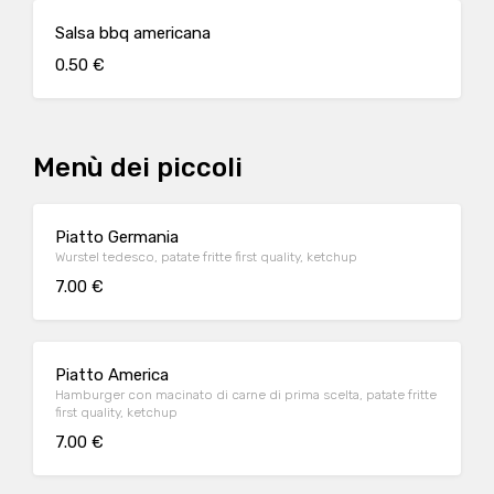
Salsa bbq americana
0.50 €
Menù dei piccoli
Piatto Germania
Wurstel tedesco, patate fritte first quality, ketchup
7.00 €
Piatto America
Hamburger con macinato di carne di prima scelta, patate fritte
first quality, ketchup
7.00 €