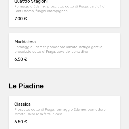
Quattro Stagioni
Formaggio Edamer, prosciutto cotto di Praga, carciofi di
Sant'Erasmo, funghi champignon
7.00 €
Maddalena
Formaggio Edamer, pomodoro ramato, lattuga gentile,
prosciutto cotto di Praga, uova del contadino
6.50 €
Le Piadine
Classica
Proscutto cotto di Praga, formaggio Edamer, pomodoro
ramato, salsa rosa fatta in casa
6.50 €