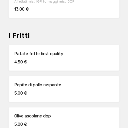
Affettati misti IGP, formaggi misti DOP
13.00 €
I Fritti
Patate fritte first quality
4.50 €
Pepite di pollo ruspante
5.00 €
Olive ascolane dop
5.00 €