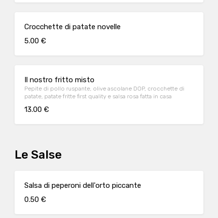
Crocchette di patate novelle
5.00 €
Il nostro fritto misto
Pepite di pollo ruspante, olive ascolane DOP, crocchette di
patate, patate fritte first quality e salsa rosa fatta in casa
13.00 €
Le Salse
Salsa di peperoni dell'orto piccante
0.50 €