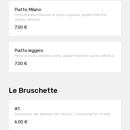
Piatto Milano
Cotoletta alla milanese di pollo ruspante, patate fritte first
quality, ketchup
7.00 €
Piatto leggero
Petto di pollo allevato a terra, patate fritte first quality, ketchup
7.00 €
Le Bruschette
#1
Pomodoro San Marzano del Vesuvio, mozzarella fior di latte
6.00 €