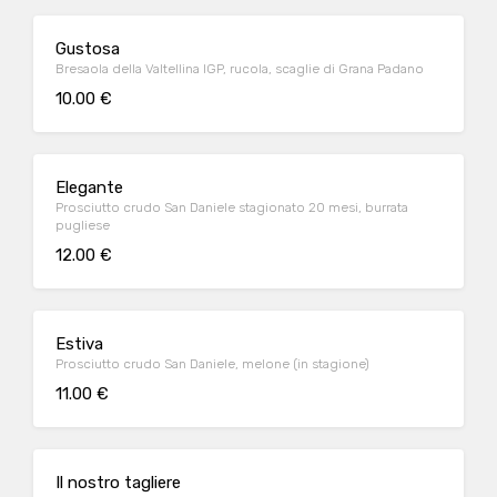
Gustosa
Bresaola della Valtellina IGP, rucola, scaglie di Grana Padano
10.00 €
Elegante
Prosciutto crudo San Daniele stagionato 20 mesi, burrata
pugliese
12.00 €
Estiva
Prosciutto crudo San Daniele, melone (in stagione)
11.00 €
Il nostro tagliere