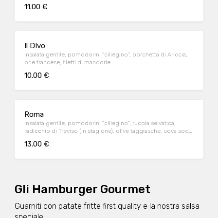
11.00 €
Il DIvo
Insalata gentile, pomodorini "ciliegino", porchetta di Ariccia,
brie francese, filetti di mandorle
10.00 €
Roma
Insalata gentile, pomodorini "ciliegino", rucola selvatica,
radicchio di Treviso (in stagione), olive taggiasche, uova sode
del contadino, petto di pollo ruspante
13.00 €
Gli Hamburger Gourmet
Guarniti con patate fritte first quality e la nostra salsa
speciale