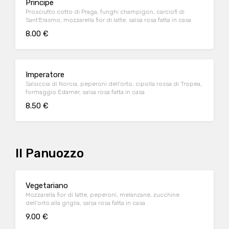
Principe
Prosciutto cotto di Praga, funghi champigon, carciofi di
Sant'Erasmo, mozzarella fior di latte, salsa rosa fatta in casa
8.00 €
Imperatore
Salsiccia di Norcia, peperoni dell'orto, cipolla rossa di Tropea,
formaggio Edamer, salsa rosa fatta in casa
8.50 €
Il Panuozzo
Vegetariano
Mozzarella fior di latte, peperoni, melanzane, zucchine
dell'orto alla griglia, salsa rosa fatta in casa
9.00 €