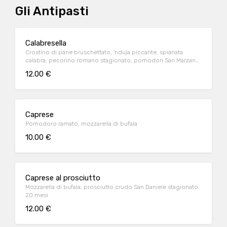
Gli Antipasti
Calabresella
Crostino di pane bruschettato, 'nduja piccante, spianata
calabra, pecorino romano stagionato, pomodori San Marzano
essiccati, scamorza affumicata
12.00 €
Caprese
Pomodoro ramato, mozzarella di bufala
10.00 €
Caprese al prosciutto
Mozzarella di bufala, prosciutto crudo San Daniele stagionato
20 mesi
12.00 €