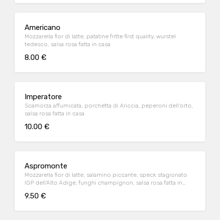
Americano
Mozzarella fior di latte, patatine fritte first quality, wurstel
tedesco, salsa rosa fatta in casa
8.00 €
Imperatore
Scamorza affumicata, porchetta di Ariccia, peperoni dell'orto,
salsa rosa fatta in casa
10.00 €
Aspromonte
Mozzarella fior di latte, salamino piccante, speck stagionato
IGP dell'Alto Adige, funghi champignon, salsa rosa fatta in
casa
9.50 €