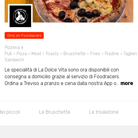
Only on Foodracers
Pizzeria e
Pub
Pizza
Meat
Toasts
Bruschette
Fries
Piadine
Taglieri
Sandwich
Le specialità di La Dolce Vita sono ora disponibili con
consegna a domicilio grazie al servizio di Foodracers.
Ordina a Treviso a pranzo e cena dalla nostra App o
...
more
ei piccoli
Le Bruschette
Le Insalatone