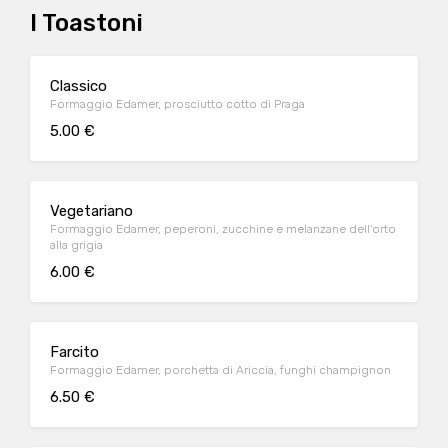
I Toastoni
Classico
Formaggio Edamer, prosciutto cotto di Praga
5.00 €
Vegetariano
Formaggio Edamer, peperoni, zucchine e melanzane dell'orto
alla grigia
6.00 €
Farcito
Formaggio Edamer, porchetta di Ariccia, funghi champignon
6.50 €