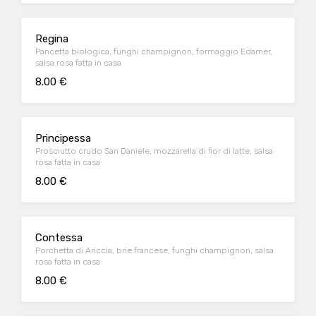
Regina
Pancetta biologica, funghi champignon, formaggio Edamer,
salsa rosa fatta in casa
8.00 €
Principessa
Prosciutto crudo San Daniele, mozzarella di fior di latte, salsa
rosa fatta in casa
8.00 €
Contessa
Porchetta di Ariccia, brie francese, funghi champignon, salsa
rosa fatta in casa
8.00 €