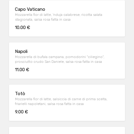
Capo Vaticano
Mozzarella fior di latte, 'nduja calabrese, ricotta salata
stagionata, salsa rosa fatta in casa
10.00 €
Napoli
Mozzarella di bufala campana, pomodorini "ciliegino",
prosciutto crudo San Daniele, salsa rosa fatta in casa
11.00 €
Totò
Mozzarella fior di latte, salsiccia di carne di prima scelta,
friarielli napoletani, salsa rosa fatta in casa
9.00 €