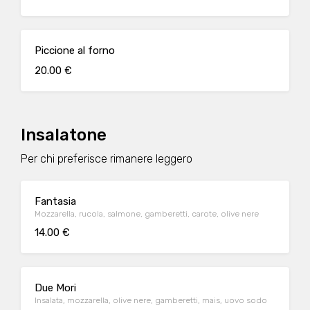
Piccione al forno
20.00 €
Insalatone
Per chi preferisce rimanere leggero
Fantasia
Mozzarella, rucola, salmone, gamberetti, carote, olive nere
14.00 €
Due Mori
Insalata, mozzarella, olive nere, gamberetti, mais, uovo sodo