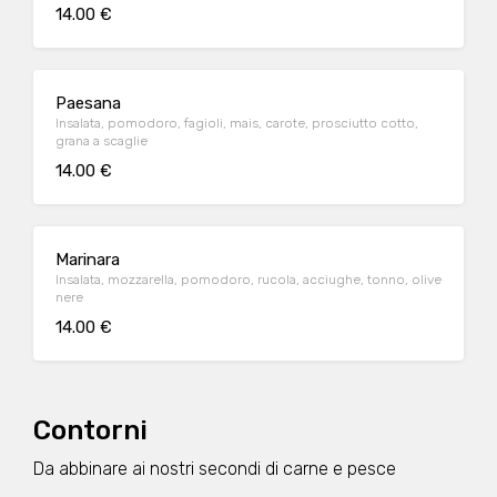
14.00 €
Paesana
Insalata, pomodoro, fagioli, mais, carote, prosciutto cotto,
grana a scaglie
14.00 €
Marinara
Insalata, mozzarella, pomodoro, rucola, acciughe, tonno, olive
nere
14.00 €
Contorni
Da abbinare ai nostri secondi di carne e pesce