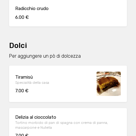
Radicchio crudo
6.00 €
Dolci
Per aggiungere un pò di dolcezza
Tiramisù
Specialità della casa
7.00 €
Delizia al cioccolato
Tortino morbido di pan di spagna con crema di panna,
mascarpone e Nutella
7.00 €