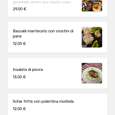
gamberetti, sarde in saor, seppie, cozze
gratinate
29.00 €
Baccalà mantecato con crostini di
pane
12.00 €
Insalata di piovra
13.00 €
Schie fritte con polentina morbida
12.00 €