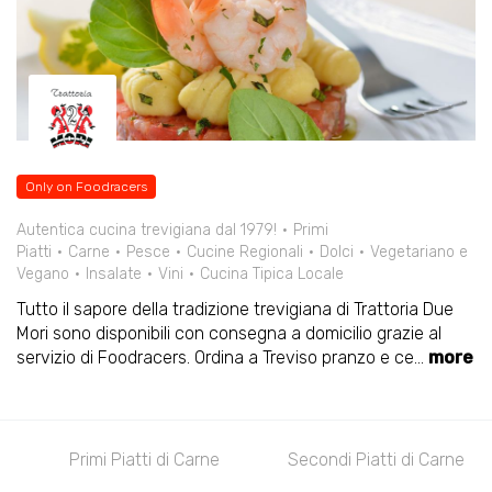
Only on Foodracers
Autentica cucina trevigiana dal 1979!
Primi
Piatti
Carne
Pesce
Cucine Regionali
Dolci
Vegetariano e
Vegano
Insalate
Vini
Cucina Tipica Locale
Tutto il sapore della tradizione trevigiana di Trattoria Due
Mori sono disponibili con consegna a domicilio grazie al
servizio di Foodracers. Ordina a Treviso pranzo e ce
...
more
e
Primi Piatti di Carne
Secondi Piatti di Carne