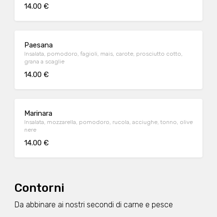
14.00 €
Paesana
Insalata, pomodoro, fagioli, mais, carote, prosciutto cotto,
grana a scaglie
14.00 €
Marinara
Insalata, mozzarella, pomodoro, rucola, acciughe, tonno, olive
nere
14.00 €
Contorni
Da abbinare ai nostri secondi di carne e pesce