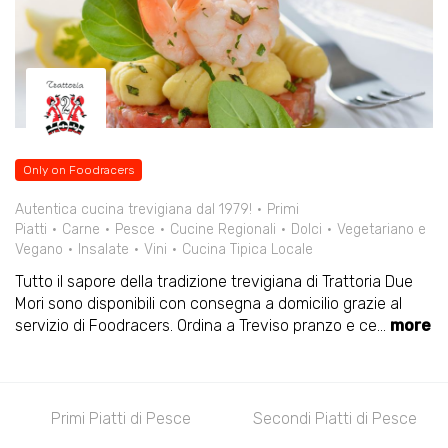
Only on Foodracers
Autentica cucina trevigiana dal 1979!
Primi
Piatti
Carne
Pesce
Cucine Regionali
Dolci
Vegetariano e
Vegano
Insalate
Vini
Cucina Tipica Locale
Tutto il sapore della tradizione trevigiana di Trattoria Due
Mori sono disponibili con consegna a domicilio grazie al
servizio di Foodracers. Ordina a Treviso pranzo e ce
...
more
Antipasti di Pesce
Primi Piatti di Pesce
Sec