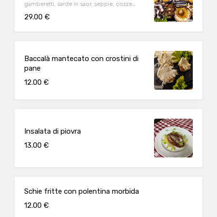
gamberetti, sarde in saor, seppie, cozze
gratinate
29.00 €
Baccalà mantecato con crostini di
pane
12.00 €
Insalata di piovra
13.00 €
Schie fritte con polentina morbida
12.00 €