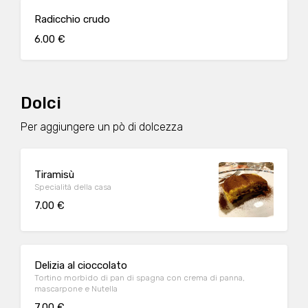
Radicchio crudo
6.00 €
Dolci
Per aggiungere un pò di dolcezza
Tiramisù
Specialità della casa
7.00 €
Delizia al cioccolato
Tortino morbido di pan di spagna con crema di panna,
mascarpone e Nutella
7.00 €