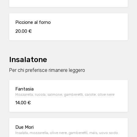
Piccione al forno
20.00 €
Insalatone
Per chi preferisce rimanere leggero
Fantasia
Mozzarella, rucola, salmone, gamberetti, carote, olive nere
14.00 €
Due Mori
Insalata, mozzarella, olive nere, gamberetti, mais, uovo sodo