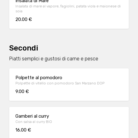
Insalata di Mare
Insalata di mare al vapore, fagiolini, patata viola e maionese di
soia
20.00 €
Secondi
Piatti semplici e gustosi di carne e pesce
Polpette al pomodoro
Polpette di vitello con pomodoro San Marzano DOP
9.00 €
Gamberi al curry
Con salsa al curry BIO
16.00 €