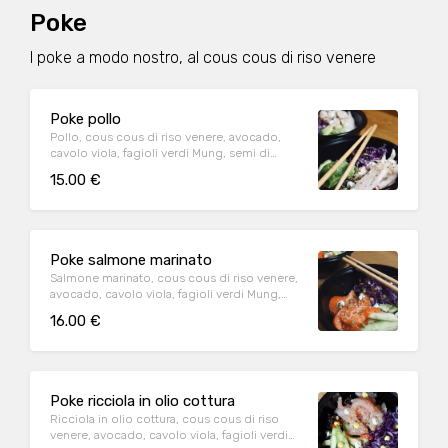
Poke
I poke a modo nostro, al cous cous di riso venere
Poke pollo
Pollo, cous cous di riso venere, avocado,
cavolo viola, fagioli verdi Mung, semi di
canapa, salsa di soia e wasabi
15.00 €
Poke salmone marinato
Salmone marinato, cous cous di riso venere,
avocado, cavolo viola, fagioli verdi Mung,
semi di canapa, salsa di soia e wasabi
16.00 €
Poke ricciola in olio cottura
Ricciola in olio cottura, cous cous di riso
venere, avocado, cavolo viola, fagioli verdi