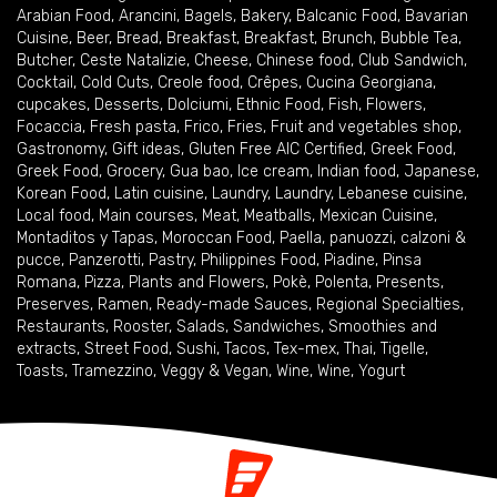
Arabian Food
,
Arancini
,
Bagels
,
Bakery
,
Balcanic Food
,
Bavarian
Cuisine
,
Beer
,
Bread
,
Breakfast
,
Breakfast
,
Brunch
,
Bubble Tea
,
Butcher
,
Ceste Natalizie
,
Cheese
,
Chinese food
,
Club Sandwich
,
Cocktail
,
Cold Cuts
,
Creole food
,
Crêpes
,
Cucina Georgiana
,
cupcakes
,
Desserts
,
Dolciumi
,
Ethnic Food
,
Fish
,
Flowers
,
Focaccia
,
Fresh pasta
,
Frico
,
Fries
,
Fruit and vegetables shop
,
Gastronomy
,
Gift ideas
,
Gluten Free AIC Certified
,
Greek Food
,
Greek Food
,
Grocery
,
Gua bao
,
Ice cream
,
Indian food
,
Japanese
,
Korean Food
,
Latin cuisine
,
Laundry
,
Laundry
,
Lebanese cuisine
,
Local food
,
Main courses
,
Meat
,
Meatballs
,
Mexican Cuisine
,
Montaditos y Tapas
,
Moroccan Food
,
Paella
,
panuozzi, calzoni &
pucce
,
Panzerotti
,
Pastry
,
Philippines Food
,
Piadine
,
Pinsa
Romana
,
Pizza
,
Plants and Flowers
,
Pokè
,
Polenta
,
Presents
,
Preserves
,
Ramen
,
Ready-made Sauces
,
Regional Specialties
,
Restaurants
,
Rooster
,
Salads
,
Sandwiches
,
Smoothies and
extracts
,
Street Food
,
Sushi
,
Tacos
,
Tex-mex
,
Thai
,
Tigelle
,
Toasts
,
Tramezzino
,
Veggy & Vegan
,
Wine
,
Wine
,
Yogurt