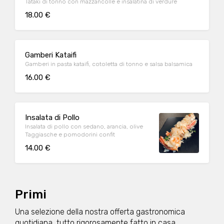
Tataki di tonno con mazzancolle e insalatina di verdure
18.00 €
Gamberi Kataifi
Gamberi in pasta kataifi, cotoletta di tonno e salsa balsamica
16.00 €
Insalata di Pollo
Insalata di pollo con sedano, arancia, olive
Taggiasche e pomodorini confit
14.00 €
Primi
Una selezione della nostra offerta gastronomica
quotidiana, tutto rigorosamente fatto in casa