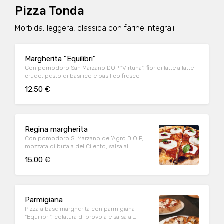
Pizza Tonda
Morbida, leggera, classica con farine integrali
Margherita "Equilibri"
Con pomodoro San Marzano DOP “Virtuna”, fior di latte a latte
crudo, pesto di basilico e basilico fresco
12.50 €
Regina margherita
Con pomodoro S. Marzano del’Agro D.O.P,
mozzata di bufala del Cilento, salsa al
basilico e datterino confit
15.00 €
Parmigiana
Pizza a base margherita con parmigiana
“Equilibri”, colatura di provola e salsa al