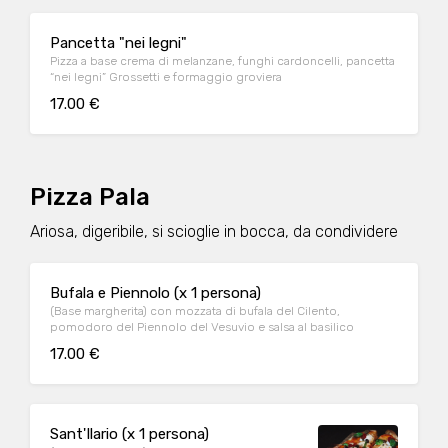
Pancetta "nei legni"
Pizza a base crema di melanzane, funghi cardoncelli, pancetta
“nei legni” Grossetti e formaggio groviera
17.00 €
Pizza Pala
Ariosa, digeribile, si scioglie in bocca, da condividere
Bufala e Piennolo (x 1 persona)
(Base margherita) con mozzata di bufala del Cilento,
pomodoro del Piennolo del Vesuvio e salsa al basilico
17.00 €
Sant'Ilario (x 1 persona)