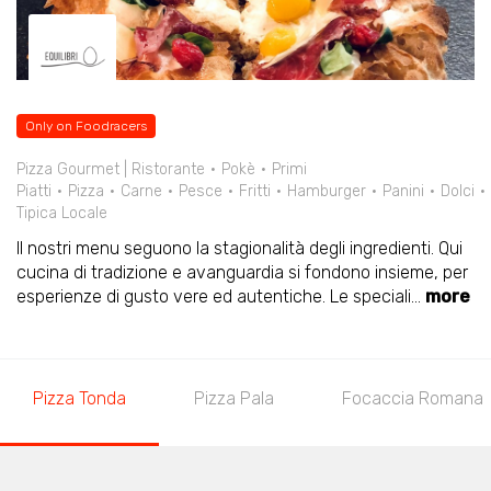
Only on Foodracers
Pizza Gourmet | Ristorante
Pokè
Primi
Piatti
Pizza
Carne
Pesce
Fritti
Hamburger
Panini
Dolci
Tipica Locale
Il nostri menu seguono la stagionalità degli ingredienti. Qui
cucina di tradizione e avanguardia si fondono insieme, per
esperienze di gusto vere ed autentiche. Le speciali
...
more
Pizza Tonda
Pizza Pala
Focaccia Romana