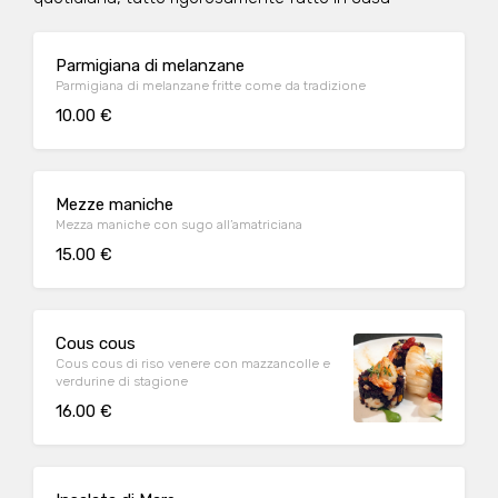
Parmigiana di melanzane
Parmigiana di melanzane fritte come da tradizione
10.00 €
Mezze maniche
Mezza maniche con sugo all’amatriciana
15.00 €
Cous cous
Cous cous di riso venere con mazzancolle e
verdurine di stagione
16.00 €