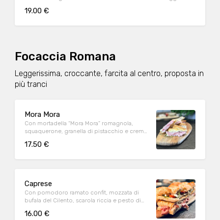
e pomodorini confit
19.00 €
Focaccia Romana
Leggerissima, croccante, farcita al centro, proposta in
più tranci
Mora Mora
Con mortadella “Mora Mora” romagnola,
squaquerone, granella di pistacchio e crema
di pistacchio
17.50 €
Caprese
Con pomodoro ramato confit, mozzata di
bufala del Cilento, scarola riccia e pesto di
basilico
16.00 €