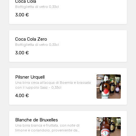
Coca Cola
Bottiglietta di vetro 0,33cl
3.00 €
Coca Cola Zero
Bottiglietta di vetro 0,33cl
3.00 €
Pilsner Urquell
Una birra ceca all'acqua di Boemia e brassata
con il luppolo Saaz - 0,33cl
4.00 €
Blanche de Bruxelles
Una birra bianca e fruttata, con note di
limone e coriandolo, proveniente da
Bruxelles - 0,33cl