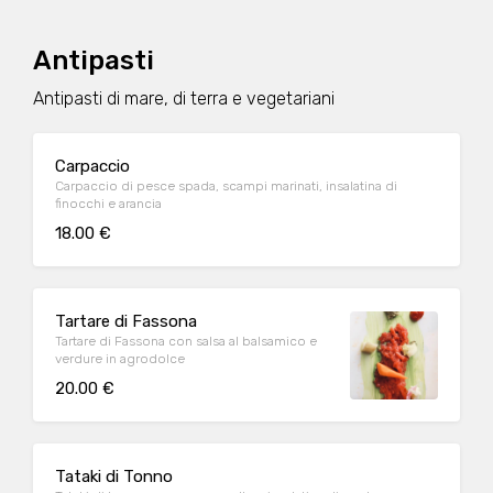
Antipasti
Antipasti di mare, di terra e vegetariani
Carpaccio
Carpaccio di pesce spada, scampi marinati, insalatina di
finocchi e arancia
18.00 €
Tartare di Fassona
Tartare di Fassona con salsa al balsamico e
verdure in agrodolce
20.00 €
Tataki di Tonno