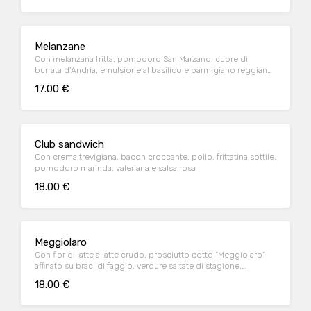
Melanzane
Con melanzana fritta, pomodoro San Marzano, cuore di
burrata d’Andria, emulsione al basilico e parmigiano reggiano
Vacche Rosse 24 mesi
17.00 €
Club sandwich
Con crema trevigiana, bacon croccante, pollo, frittatina sottile,
pomodoro marinda, valeriana e salsa rosa
18.00 €
Meggiolaro
Con fior di latte a latte crudo, prosciutto cotto “Meggiolaro”
affinato su braci di faggio, verdure saltate di stagione,
maionese al balsamico e formaggio Asiago
18.00 €