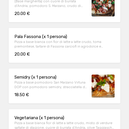
(Base margherita) con cuore di burrata
d’Andria, pomodoro S. Marzano, crudo di
Sant’Ilario
20.00 €
Pala Fassona (x 1 persona)
Pizza a base bianca con fior di latte a latte crudo, toma
piemontese, tartare di Fassona carciofi in agrodolce e
maionese tartufata
20.00 €
Semidry (x 1 persona)
Pizza a base pomodoro San Marzano Virtuna
DOP con pomodoro semidry, stracciatella di
bufala a latte crudo, acciughe del Cantabrico,
18.50 €
emulsione al basilico e peperoncino confit
Vegetariana (x 1 persona)
Pizza a base bianca fior di latte a latte crudo, misto di verdure
saltate di stagione, cuore di burrata d’Andria, olive Taggiasche