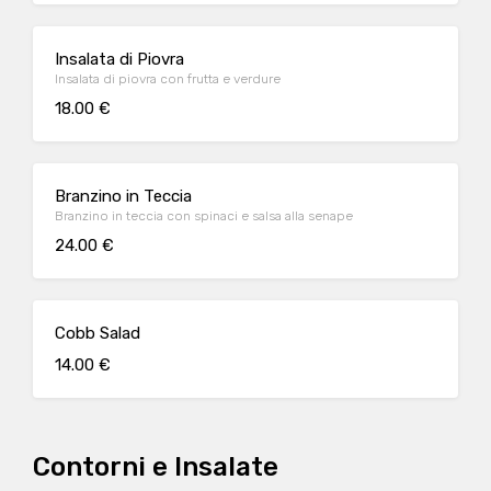
Insalata di Piovra
Insalata di piovra con frutta e verdure
18.00 €
Branzino in Teccia
Branzino in teccia con spinaci e salsa alla senape
24.00 €
Cobb Salad
14.00 €
Contorni e Insalate