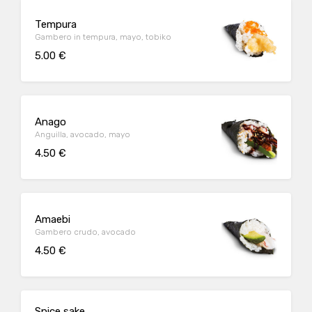
Tempura
Gambero in tempura, mayo, tobiko
5.00 €
Anago
Anguilla, avocado, mayo
4.50 €
Amaebi
Gambero crudo, avocado
4.50 €
Spice sake