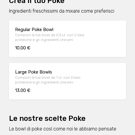
Crea il tuo Poke
Ingredienti freschissimi da mixare come preferisci
Regular Poke Bowl
Componi la tua bowl da 0,5 Lt. con 2 basi
proteiche e gli ingredienti che ami
10.00 €
Large Poke Bowls
Componi la tua bowl da 1 Lt. con 3 basi
proteiche e gli ingredienti che ami
13.00 €
Le nostre scelte Poke
Le bowl di poke così come noi le abbiamo pensate