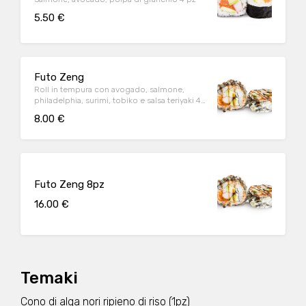
5.50 €
Futo Zeng
Roll in tempura con avogado, salmone,
philadelphia, surimi, tobiko e salsa teriyaki 4
pz
8.00 €
Futo Zeng 8pz
16.00 €
Temaki
Cono di alga nori ripieno di riso (1pz)