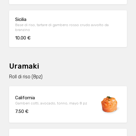
Sicilia
Base di riso, tartare di gambero rosso crudo avvolto da
branzino
10.00 €
Uramaki
Roll di riso (8pz)
California
Gamberi cotti, avocado, tonno, mayo 8 pz
7.50 €