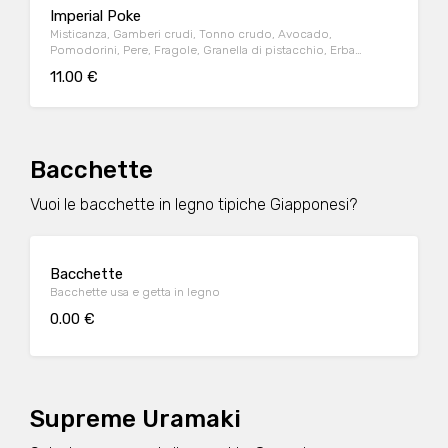
Imperial Poke
Misticanza, Gamberi crudi, Tonno crudo, Avocado,
Pomodorini, Pere, Fragole, Granella di pistacchio, Erba
cipollina, Philadelphia, Maionese al wasabi
11.00 €
Bacchette
Vuoi le bacchette in legno tipiche Giapponesi?
Bacchette
Bacchette usa e getta in legno
0.00 €
Supreme Uramaki