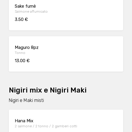
Sake fumè
Salmone affumicato
3.50 €
Maguro 8pz
Tonno
13.00 €
Nigiri mix e Nigiri Maki
Nigiri e Maki misti
Hana Mix
2 salmone / 2 tonno / 2 gamberi cotti