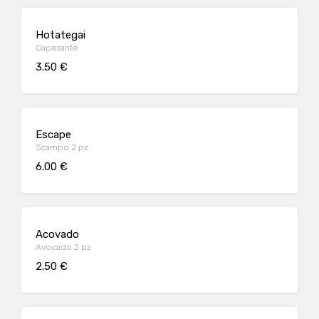
Hotategai
Capesante
3.50 €
Escape
Scampo 2 pz
6.00 €
Acovado
Avocado 2 pz
2.50 €