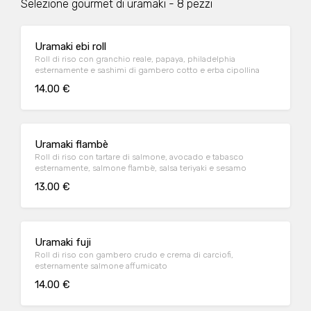
Selezione gourmet di uramaki - 8 pezzi
Uramaki ebi roll
Roll di riso con granchio reale, papaya, philadelphia
esternamente e sashimi di gambero cotto e erba cipollina
14.00 €
Uramaki flambè
Roll di riso con tartare di salmone, avocado e tabasco
esternamente, salmone flambè, salsa teriyaki e sesamo
13.00 €
Uramaki fuji
Roll di riso con gambero crudo e crema di carciofi,
esternamente salmone affumicato
14.00 €