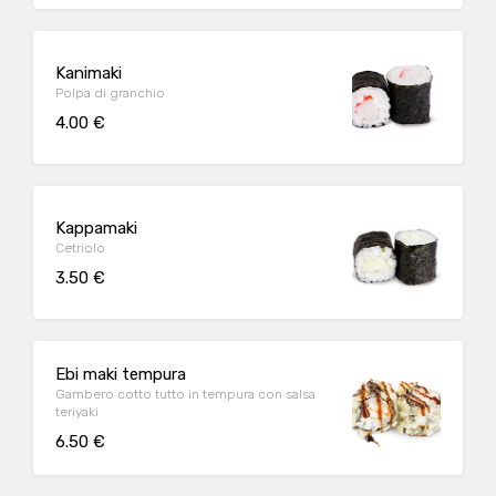
Kanimaki
Polpa di granchio
4.00 €
Kappamaki
Cetriolo
3.50 €
Ebi maki tempura
Gambero cotto tutto in tempura con salsa
teriyaki
6.50 €