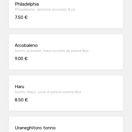
Philadelphia
Philadelphia, salmone, avocado 8 pz
7.50 €
Arcobaleno
Surimi, avocado, mayo avvolto da pesce 8pz
9.00 €
Haru
Surimi, mayo, uova di pesce volante 8pz
8.50 €
Uraneghitoro tonno