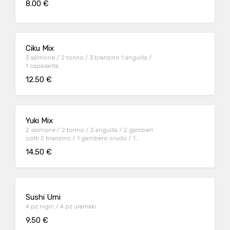
8.00 €
Ciku Mix
3 salmone / 2 tonno / 3 branzino 1 anguilla /
1 capasanta
12.50 €
Yuki Mix
2 salmone / 2 tonno / 2 anguilla / 2 gamberi
cotti 2 branzino / 1 gambero crudo / 1
capasanta
14.50 €
Sushi Umi
4 pz nigiri / 4 pz uramaki
9.50 €