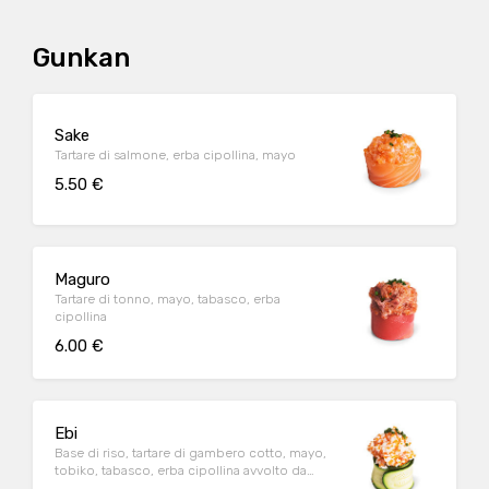
Gunkan
Sake
Tartare di salmone, erba cipollina, mayo
5.50 €
Maguro
Tartare di tonno, mayo, tabasco, erba
cipollina
6.00 €
Ebi
Base di riso, tartare di gambero cotto, mayo,
tobiko, tabasco, erba cipollina avvolto da
zucchina