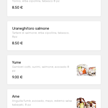
Tonno, erba cipollina, tabasco 8 pz
8.50 €
Uraneghitoro salmone
Tartare di salmone, erba cipollina, tabasco,
8pz
8.50 €
Yume
Gamberi cotti, surimi, salmone, avocado 8
pz
9.00 €
Ame
Anguilla fumè, avocado, mayo, esterno salsa
kabayaki, 8 pz