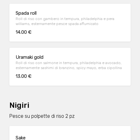
Spada roll
Roll di riso con gambero in tempura, philadelphia e pera
williams, esternamente pesce spada affumicato
14.00 €
Uramaki gold
Roll di riso con salmone in tempura, philadelphia e avocado,
esternamente sashimi di branzino, spicy mayo, erba cipollina
13.00 €
Nigiri
Pesce su polpette di riso 2 pz
Sake