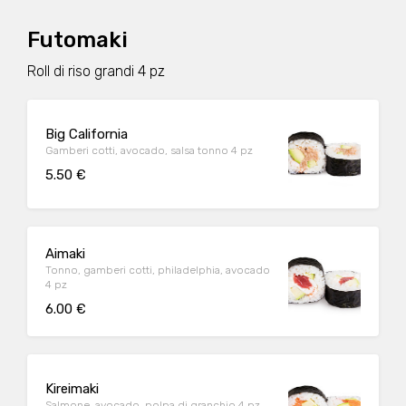
Futomaki
Roll di riso grandi 4 pz
Big California
Gamberi cotti, avocado, salsa tonno 4 pz
5.50 €
Aimaki
Tonno, gamberi cotti, philadelphia, avocado
4 pz
6.00 €
Kireimaki
Salmone, avocado, polpa di granchio 4 pz