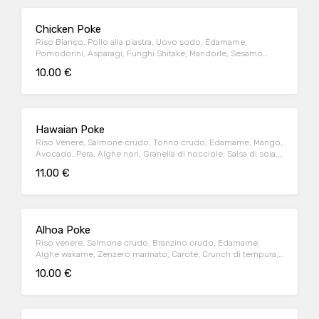
Chicken Poke
Riso Bianco, Pollo alla piastra, Uovo sodo, Edamame,
Pomodorini, Asparagi, Funghi Shitake, Mandorle, Sesamo
nero, Salsa Teryiaki, Philadelphia
10.00 €
Hawaian Poke
Riso Venere, Salmone crudo, Tonno crudo, Edamame, Mango,
Avocado, Pera, Alghe nori, Granella di nocciole, Salsa di soia,
Maionese al wasabi
11.00 €
Alhoa Poke
Riso venere, Salmone crudo, Branzino crudo, Edamame,
Alghe wakame, Zenzero marinato, Carote, Crunch di tempura,
Sesamo nero, Salsa di soia, Maionese Teriyaky al tabasco
10.00 €