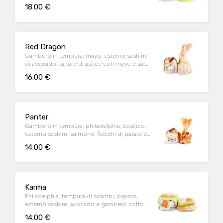
18.00 €
Red Dragon
Gambero in tempura, mayo, esterno sashimi
di avocado, tartare di astice con mayo e salsa
teriyaki
16.00 €
Panter
Gambero in tempura, philadelphia, basilico,
esterno sashimi salmone, fiocchi di patate e
salsa teriyaki
14.00 €
Karma
Philadelphia, tempura di scampi, papaya,
esterno sashimi avocado e gambero cotto
14.00 €