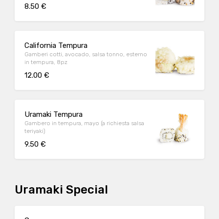
8.50 €
California Tempura
Gamberi cotti, avocado, salsa tonno, esterno
in tempura, 8pz
12.00 €
Uramaki Tempura
Gambero in tempura, mayo (a richiesta salsa
teriyaki)
9.50 €
Uramaki Special