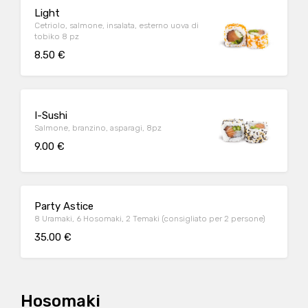
Light
Cetriolo, salmone, insalata, esterno uova di
tobiko 8 pz
8.50 €
I-Sushi
Salmone, branzino, asparagi, 8pz
9.00 €
Party Astice
8 Uramaki, 6 Hosomaki, 2 Temaki (consigliato per 2 persone)
35.00 €
Hosomaki