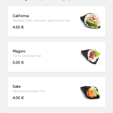
California
Gamberi cotti, avocado, salsa tonno 1 pz
4.50 €
Maguro
Tonno, avocado 1pz
5.00 €
Sake
Salmone, avocado 1 pz
4.00 €