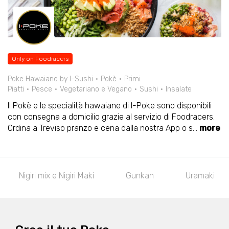
Only on Foodracers
Poke Hawaiano by I-Sushi
Pokè
Primi
Piatti
Pesce
Vegetariano e Vegano
Sushi
Insalate
Il Pokè e le specialità hawaiane di I-Poke sono disponibili
con consegna a domicilio grazie al servizio di Foodracers.
Ordina a Treviso pranzo e cena dalla nostra App o s
...
more
Nigiri mix e Nigiri Maki
Gunkan
Uramaki