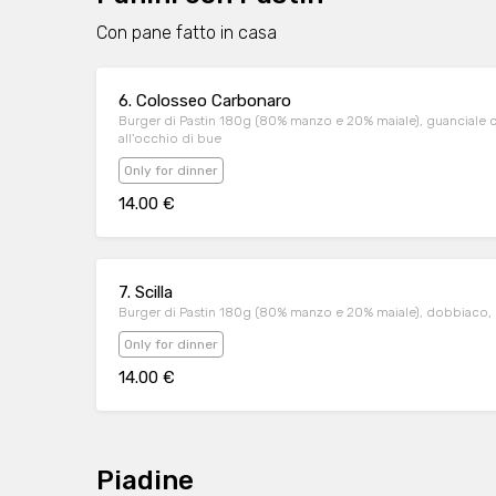
Con pane fatto in casa
6. Colosseo Carbonaro
Burger di Pastin 180g (80% manzo e 20% maiale), guanciale 
all'occhio di bue
Only for dinner
14.00 €
7. Scilla
Burger di Pastin 180g (80% manzo e 20% maiale), dobbiaco, s
Only for dinner
14.00 €
Piadine