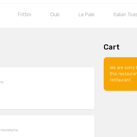
Frittini
Club
Le Pale
Italian Toa
Cart
We are sorry 
this restaura
restaurant.
rra
hiladelphia