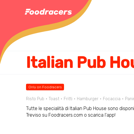
Italian Pub Ho
Only on Foodracers
Risto Pub
Toast
Fritti
Hamburger
Focaccia
Pani
Tutte le specialità di Italian Pub House sono disponib
Treviso su Foodracers.com o scarica l'app!