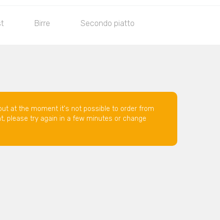
st
Birre
Secondo piatto
but at the moment it's not possible to order from
nt, please try again in a few minutes or change