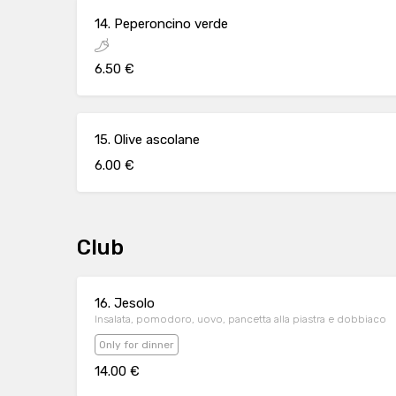
14. Peperoncino verde
6.50 €
15. Olive ascolane
6.00 €
Club
16. Jesolo
Insalata, pomodoro, uovo, pancetta alla piastra e dobbiaco
Only for dinner
14.00 €