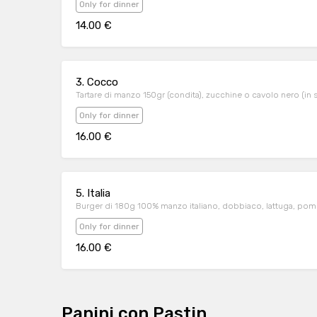
Only for dinner
14.00 €
3. Cocco
Tartare di manzo 150gr (condita), zucchine o cavolo nero (in s
Only for dinner
16.00 €
5. Italia
Burger di 180g 100% manzo italiano, dobbiaco, lattuga, pom
Only for dinner
16.00 €
Panini con Pastin