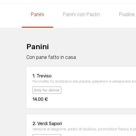
Panini
Panini con Pastin
Piadine
Panini
Con pane fatto in casa
1. Treviso
Porchetta Tv, dobbiaco alla piastra, peperoni e senape alla bi
Only for dinner
14.00 €
2. Verdi Sapori
Verdure di stagione, pesto di basilico, pomodoro fresco e p