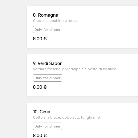
8. Romagna
Crudo, stracchino e rucola
Only for dinner
8.00 €
9. Verdi Sapori
Verdure fresche, philadelphia e pesto di basilico
Only for dinner
8.00 €
10. Cima
Cotto alla brace, dobbiaco, funghi misti
Only for dinner
8.00 €