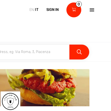
0
EN/
IT
SIGN IN