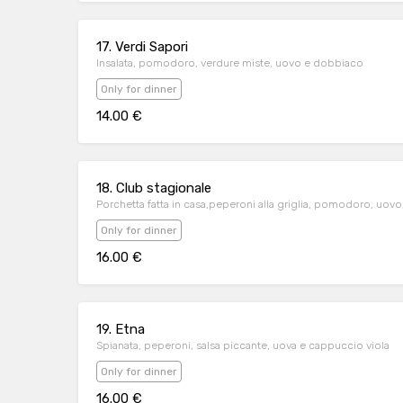
17. Verdi Sapori
Insalata, pomodoro, verdure miste, uovo e dobbiaco
Only for dinner
14.00 €
18. Club stagionale
Porchetta fatta in casa,peperoni alla griglia, pomodoro, uovo
Only for dinner
16.00 €
19. Etna
Spianata, peperoni, salsa piccante, uova e cappuccio viola
Only for dinner
16.00 €