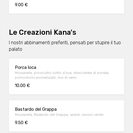
9.00 €
Le Creazioni Kana's
I nostri abbinamenti preferiti, pensati per stupire il tuo
palato
Porca loca
Mozzarella, prosciutto cotto d'oca, stracciatela di burrata,
pomodorini aromatizzati, mix di semi
10.00 €
Bastardo del Grappa
Mozzarella, Bastardo del Grappa, speck, cavolo verde
9.50 €