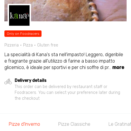
Only on Foodracers
Pizzeria
Pizza
Gluten free
La specialità di Kana's sta nell'impasto! Leggero, digeribile
e fragrante grazie all'utilizzo di farine a basso impatto
glicemico, è ideale per sportivi e per chi soffre di pr
...
more
Delivery details
This order can be delivered by restaurant staff or
Foodracers. You can select your preference later during
the checkout
Pizze d'Inverno
Pizze Classiche
Le Gratina