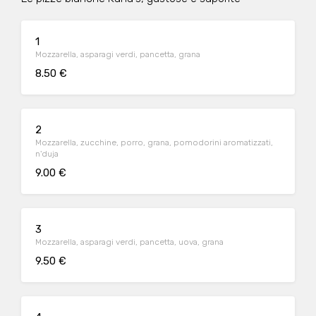
1
Mozzarella, asparagi verdi, pancetta, grana
8.50 €
2
Mozzarella, zucchine, porro, grana, pomodorini aromatizzati,
n'duja
9.00 €
3
Mozzarella, asparagi verdi, pancetta, uova, grana
9.50 €