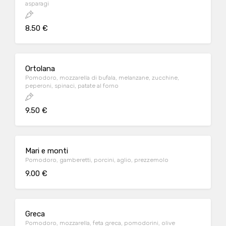
asparagi
8.50 €
Ortolana
Pomodoro, mozzarella di bufala, melanzane, zucchine,
peperoni, spinaci, patate al forno
9.50 €
Mari e monti
Pomodoro, gamberetti, porcini, aglio, prezzemolo
9.00 €
Greca
Pomodoro, mozzarella, feta greca, pomodorini, olive