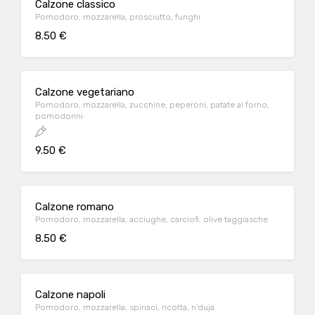
Calzone classico
Pomodoro, mozzarella, prosciutto, funghi
8.50 €
Calzone vegetariano
Pomodoro, mozzarella, zucchine, peperoni, patate al forno,
pomodorini
9.50 €
Calzone romano
Pomodoro, mozzarella, acciughe, carciofi, olive taggiasche
8.50 €
Calzone napoli
Pomodoro, mozzarella, spinaci, ricotta, n'duja