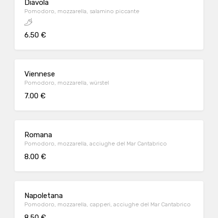
Diavola
Pomodoro, mozzarella, salamino piccante
6.50 €
Viennese
Pomodoro, mozzarella, würstel
7.00 €
Romana
Pomodoro, mozzarella, acciughe del Mar Cantabrico
8.00 €
Napoletana
Pomodoro, mozzarella, capperi, acciughe del Mar Cantabrico
8.50 €