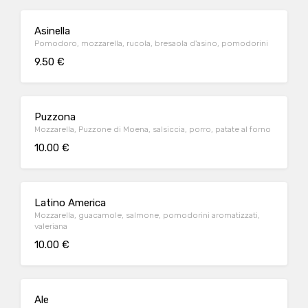
Asinella
Pomodoro, mozzarella, rucola, bresaola d'asino, pomodorini
9.50 €
Puzzona
Mozzarella, Puzzone di Moena, salsiccia, porro, patate al forno
10.00 €
Latino America
Mozzarella, guacamole, salmone, pomodorini aromatizzati,
valeriana
10.00 €
Ale