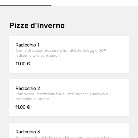
Pizze d'Inverno
Radicchio 1
Crema di zucca, mozzarella fior di latte, taleggio DOP,
radicchio tardivo e bacon
11.00 €
Radicchio 2
Pomodoro, mozzarella fior di latte, radicchio tardivo e
porchetta di Ariccia
11.00 €
Radicchio 3
Mozzarella fior di latte, radicchio tardivo, pastin (pasta di