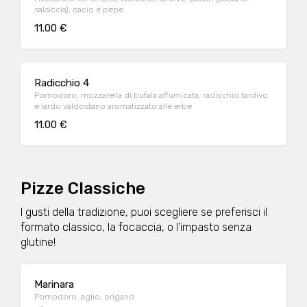
salsiccia), cacio e pepe
11.00 €
Radicchio 4
Pomodoro, mozzarella di bufala affumicata, radicchio tardivo
e lardo valdostano aromatizzato alle erbe
11.00 €
Pizze Classiche
I gusti della tradizione, puoi scegliere se preferisci il
formato classico, la focaccia, o l'impasto senza
glutine!
Marinara
Pomodoro, aglio, origano