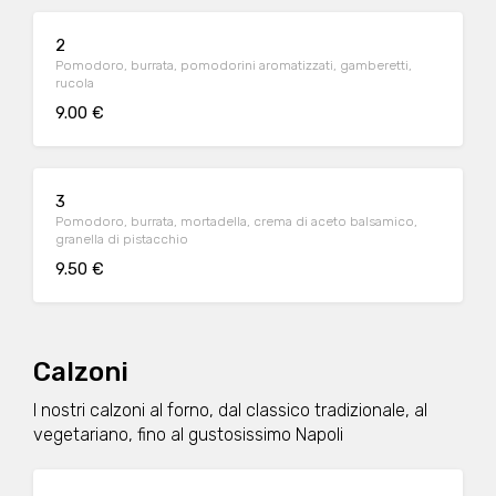
2
Pomodoro, burrata, pomodorini aromatizzati, gamberetti,
rucola
9.00 €
3
Pomodoro, burrata, mortadella, crema di aceto balsamico,
granella di pistacchio
9.50 €
Calzoni
I nostri calzoni al forno, dal classico tradizionale, al
vegetariano, fino al gustosissimo Napoli