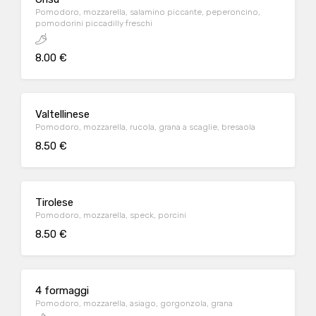
Pomodoro, mozzarella, salamino piccante, peperoncino,
pomodorini piccadilly freschi
8.00 €
Valtellinese
Pomodoro, mozzarella, rucola, grana a scaglie, bresaola
8.50 €
Tirolese
Pomodoro, mozzarella, speck, porcini
8.50 €
4 formaggi
Pomodoro, mozzarella, asiago, gorgonzola, grana