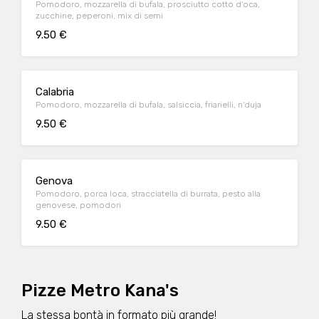
Pomodoro, mozzarella di bufala, prosciutto cotto d'oca,
zucchine, peperoni, mix di semi
9.50 €
Calabria
Pomodoro, mozzarella di bufala, salsiccia, friarielli, n'duja
9.50 €
Genova
Pomodoro, porca loca, stracciatella di burrata, pesto alla
genovese, pomodori
9.50 €
Pizze Metro Kana's
La stessa bontà in formato più grande!