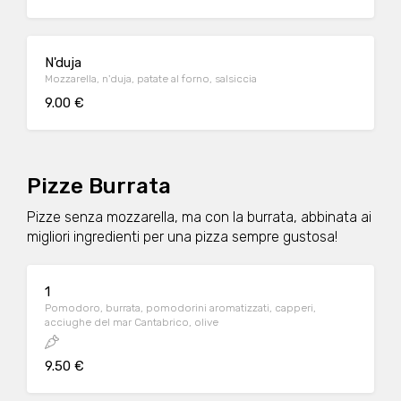
N'duja
Mozzarella, n'duja, patate al forno, salsiccia
9.00 €
Pizze Burrata
Pizze senza mozzarella, ma con la burrata, abbinata ai
migliori ingredienti per una pizza sempre gustosa!
1
Pomodoro, burrata, pomodorini aromatizzati, capperi,
acciughe del mar Cantabrico, olive
9.50 €