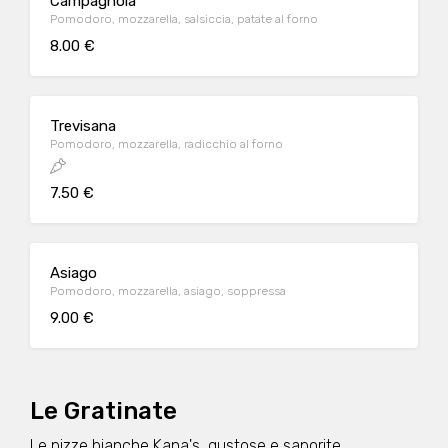
Campagnola
Pomodoro, mozzarella, salsiccia, patate al forno
8.00 €
Trevisana
Pomodoro, mozzarella, radicchio al forno
7.50 €
Asiago
Pomodoro, mozzarella, asiago, soppressa
9.00 €
Le Gratinate
Le pizze bianche Kana's, gustose e saporite