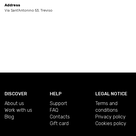
Address
Via Sant'Antonino 53, Treviso
DISCOVER
HELP
LEGAL NOTICE
About us
Support
Terms and
Work with us
FAQ
conditions
Blog
Contacts
Privacy policy
Gift card
Cookies policy