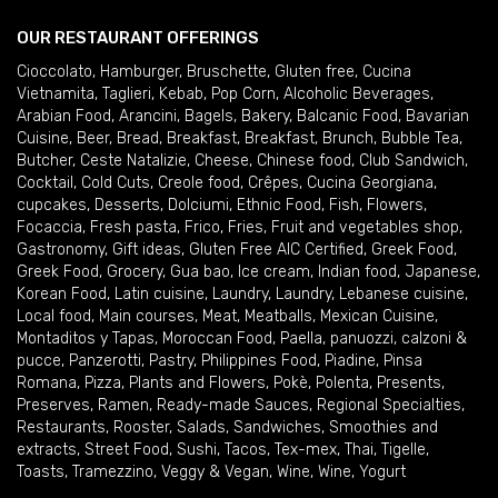
OUR RESTAURANT OFFERINGS
Cioccolato
,
Hamburger
,
Bruschette
,
Gluten free
,
Cucina
Vietnamita
,
Taglieri
,
Kebab
,
Pop Corn
,
Alcoholic Beverages
,
Arabian Food
,
Arancini
,
Bagels
,
Bakery
,
Balcanic Food
,
Bavarian
Cuisine
,
Beer
,
Bread
,
Breakfast
,
Breakfast
,
Brunch
,
Bubble Tea
,
Butcher
,
Ceste Natalizie
,
Cheese
,
Chinese food
,
Club Sandwich
,
Cocktail
,
Cold Cuts
,
Creole food
,
Crêpes
,
Cucina Georgiana
,
cupcakes
,
Desserts
,
Dolciumi
,
Ethnic Food
,
Fish
,
Flowers
,
Focaccia
,
Fresh pasta
,
Frico
,
Fries
,
Fruit and vegetables shop
,
Gastronomy
,
Gift ideas
,
Gluten Free AIC Certified
,
Greek Food
,
Greek Food
,
Grocery
,
Gua bao
,
Ice cream
,
Indian food
,
Japanese
,
Korean Food
,
Latin cuisine
,
Laundry
,
Laundry
,
Lebanese cuisine
,
Local food
,
Main courses
,
Meat
,
Meatballs
,
Mexican Cuisine
,
Montaditos y Tapas
,
Moroccan Food
,
Paella
,
panuozzi, calzoni &
pucce
,
Panzerotti
,
Pastry
,
Philippines Food
,
Piadine
,
Pinsa
Romana
,
Pizza
,
Plants and Flowers
,
Pokè
,
Polenta
,
Presents
,
Preserves
,
Ramen
,
Ready-made Sauces
,
Regional Specialties
,
Restaurants
,
Rooster
,
Salads
,
Sandwiches
,
Smoothies and
extracts
,
Street Food
,
Sushi
,
Tacos
,
Tex-mex
,
Thai
,
Tigelle
,
Toasts
,
Tramezzino
,
Veggy & Vegan
,
Wine
,
Wine
,
Yogurt