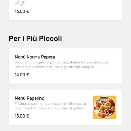
16.00 €
Per i Più Piccoli
Menù Nonna Papera
Croccanti nuggets di pollo con patatine fritte e salsa rosa.
Con bibita a scelta e pallina di gelato alla vaniglia
14.00 €
Menù Paperino
Frittura di calamari con patatine fritte e salsa
rosa. Con bibita a scelta e pallina di gelato
alla vaniglia
15.00 €