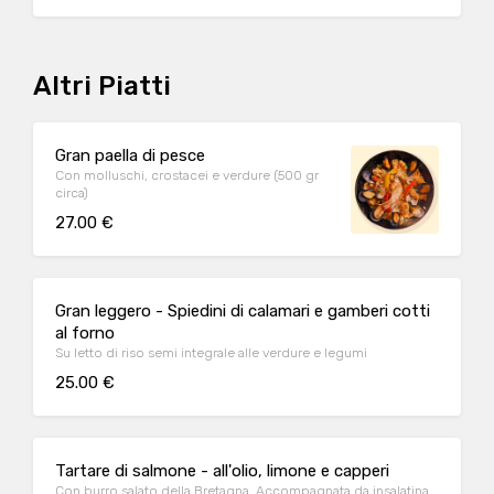
Altri Piatti
Gran paella di pesce
Con molluschi, crostacei e verdure (500 gr
circa)
27.00 €
Gran leggero - Spiedini di calamari e gamberi cotti
al forno
Su letto di riso semi integrale alle verdure e legumi
25.00 €
Tartare di salmone - all'olio, limone e capperi
Con burro salato della Bretagna. Accompagnata da insalatina