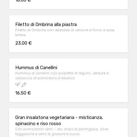
18.00 €
Filetto di Ombrina alla piastra
FIletto di Ombrina con dadolata di verdure al forno e salsa
tartara
23.00 €
Hummus di Canellini
Hummus di canellini con polpette di legumi, verdure e
carpaccio di pomodoro al basilico
16.50 €
Gran insalatona vegetariana - misticanza,
spinacino e riso rosso
Con pomodorini semi - dry, chips di parmigiano, olive
taggiasche e semi di girasole e zucca