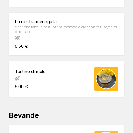
La nostra meringata
Meringhe fatte in casa, panna montata e cioccolato fuso/frutti
di bosco
6.50 €
Tortino di mele
5.00 €
Bevande