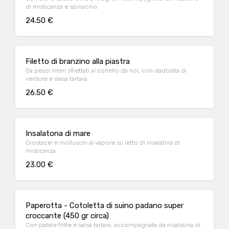
di misticanza e spinacino
24.50 €
Filetto di branzino alla piastra
Da pesci interi sfilettati al coltello da noi, con dadolata di
verdure e slasa tartara
26.50 €
Insalatona di mare
Crostacei e molluschi al vapore su letto di insalatina di
misticanza
23.00 €
Paperotta - Cotoletta di suino padano super
croccante (450 gr circa)
Con patate fritte e salsa tartara, accompagnata da insalatina di