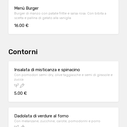
Menù Burger
Burger di manzo con patate fritte e salsa rosa. Con bibita a
scelta e pallina di gelato alla vaniglia
16.00 €
Contorni
Insalata di misticanza e spinacino
Con pomodori semi-dry, olive taggiasche e semi di girasole e
zucca
5.00 €
Dadolata di verdure al forno
Con melanzane, zucchine, carote, pomodorini e porro