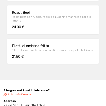
Roast Beef
Roast Beef con rucola, robiola e zucchine marinate all'olio e
limone
24.00 €
Filetti di ombrina fritta
Filetti di ombrina fritta con patatine e morbida polenta bianca
21.50 €
Allergies and food intolerance?
Info and allergens
Address
Via dei Vegri 4, Laghetto Antille