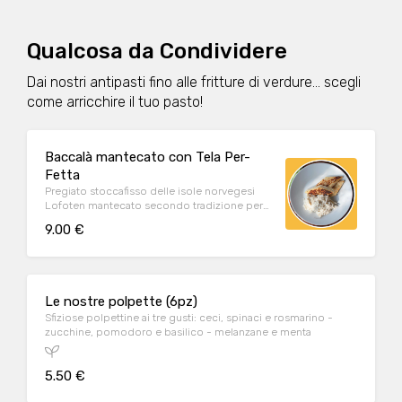
Qualcosa da Condividere
Dai nostri antipasti fino alle fritture di verdure... scegli
come arricchire il tuo pasto!
Baccalà mantecato con Tela Per-
Fetta
Pregiato stoccafisso delle isole norvegesi
Lofoten mantecato secondo tradizione per
un'antipasto gustoso e delicato!
9.00 €
Accompagnato da crostini artigianali e
biologici Figulì.
Le nostre polpette (6pz)
Sfiziose polpettine ai tre gusti: ceci, spinaci e rosmarino -
zucchine, pomodoro e basilico - melanzane e menta
5.50 €