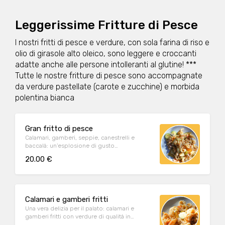
Leggerissime Fritture di Pesce
I nostri fritti di pesce e verdure, con sola farina di riso e
olio di girasole alto oleico, sono leggere e croccanti
adatte anche alle persone intolleranti al glutine! ***
Tutte le nostre fritture di pesce sono accompagnate
da verdure pastellate (carote e zucchine) e morbida
polentina bianca
Gran fritto di pesce
Calamari, gamberi, seppie, canestrelli e
baccalà: un’esplosione di gusto
accompagnato da verdure di qualità
20.00 €
pastellate e morbida polenta bianca
Calamari e gamberi fritti
Una vera delizia per il palato: calamari e
gamberi fritti con verdure di qualità in
pastella e morbida polenta