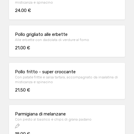
misticanza e spinacino
24.00 €
Pollo grigliato alle erbette
Alle erbette con dadolata di verdure al forno
21.00 €
Pollo fritto - super croccante
Con patate fritte e salsa tartara, accompagnato da insalatina di
misticanza e spinacino
21.50 €
Parmigiana di melanzane
Con pesto al basilico e chips di grana padano