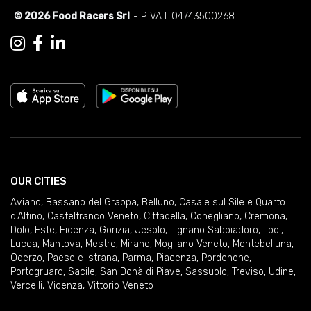
© 2026 Food Racers Srl
- P.IVA IT04743500268
OUR CITIES
Aviano
,
Bassano del Grappa
,
Belluno
,
Casale sul Sile e Quarto
d'Altino
,
Castelfranco Veneto
,
Cittadella
,
Conegliano
,
Cremona
,
Dolo
,
Este
,
Fidenza
,
Gorizia
,
Jesolo
,
Lignano Sabbiadoro
,
Lodi
,
Lucca
,
Mantova
,
Mestre
,
Mirano
,
Mogliano Veneto
,
Montebelluna
,
Oderzo
,
Paese e Istrana
,
Parma
,
Piacenza
,
Pordenone
,
Portogruaro
,
Sacile
,
San Donà di Piave
,
Sassuolo
,
Treviso
,
Udine
,
Vercelli
,
Vicenza
,
Vittorio Veneto