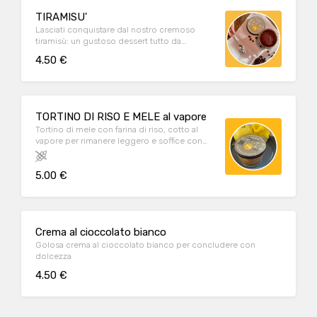
TIRAMISU'
Lasciati conquistare dal nostro cremoso
tiramisù: un gustoso dessert tutto da
scoprire!
4.50 €
TORTINO DI RISO E MELE al vapore
Tortino di mele con farina di riso, cotto al
vapore per rimanere leggero e soffice con
profumi di cannella e scorzetta d'arancia.
Adatto intolleranti al glutine e al lattosio
5.00 €
Crema al cioccolato bianco
Golosa crema al cioccolato bianco per concludere con
dolcezza
4.50 €