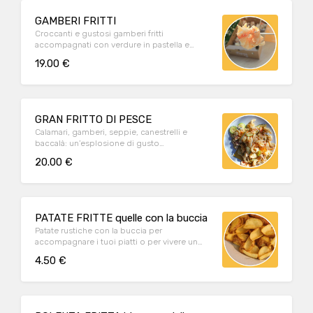
GAMBERI FRITTI
Croccanti e gustosi gamberi fritti
accompagnati con verdure in pastella e
morbida polentina bianca
19.00 €
GRAN FRITTO DI PESCE
Calamari, gamberi, seppie, canestrelli e
baccalà: un’esplosione di gusto
accompagnato da verdure pastellate (carote
20.00 €
e zucchine) e morbida polenta bianca
macinata a pietra
PATATE FRITTE quelle con la buccia
Patate rustiche con la buccia per
accompagnare i tuoi piatti o per vivere un
piccolo momento di piacere.
4.50 €