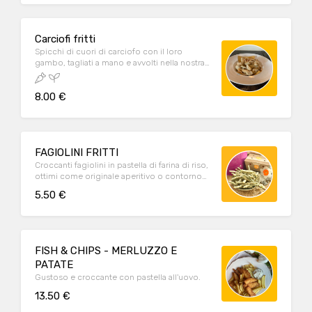
Carciofi fritti
Spicchi di cuori di carciofo con il loro
gambo, tagliati a mano e avvolti nella nostra
croccante pastella: la prelibatezza che
anticipa la primavera è finalmente arrivata!
8.00 €
FAGIOLINI FRITTI
Croccanti fagiolini in pastella di farina di riso,
ottimi come originale aperitivo o contorno
sfizioso.
5.50 €
FISH & CHIPS - MERLUZZO E
PATATE
Gustoso e croccante con pastella all'uovo.
13.50 €