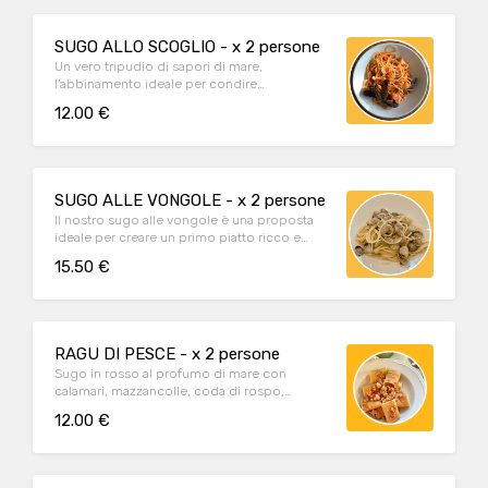
SUGO ALLO SCOGLIO - x 2 persone
Un vero tripudio di sapori di mare,
l’abbinamento ideale per condire
un’indimenticabile spaghettata.
12.00 €
SUGO ALLE VONGOLE - x 2 persone
Il nostro sugo alle vongole è una proposta
ideale per creare un primo piatto ricco e
gustoso.
15.50 €
RAGU DI PESCE - x 2 persone
Sugo in rosso al profumo di mare con
calamari, mazzancolle, coda di rospo,
gamberi e branzino. Ideale con tutti i tipi di
12.00 €
pasta, dai paccheri alle linguine.