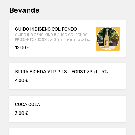
Bevande
GUIDO INDIGENO COL FONDO
GUIDO INDIGENO VINO BIANCO COLFONDO
FRIZZANTE - 10,5% vol Glera rifermentato in
bottiglia, da lieviti indigeni, prodotto a Guia
12.00 €
di Valdobbiadene
BIRRA BIONDA V.I.P PILS - FORST 33 cl - 5%
4.00 €
COCA COLA
3.00 €