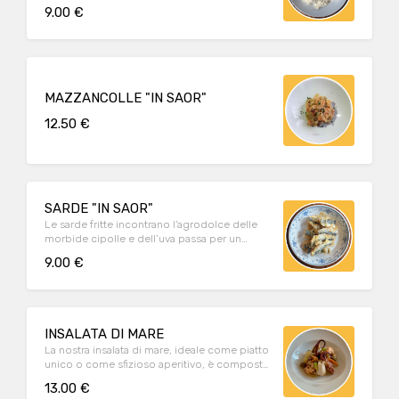
mantecato, preparato secondo tradizione.
9.00 €
MAZZANCOLLE "IN SAOR"
12.50 €
SARDE "IN SAOR"
Le sarde fritte incontrano l’agrodolce delle
morbide cipolle e dell’uva passa per un
valzer di sapori deliziosi.
9.00 €
INSALATA DI MARE
La nostra insalata di mare, ideale come piatto
unico o come sfizioso aperitivo, è composta
da piovra, calamari, gamberi, seppie e cozze.
13.00 €