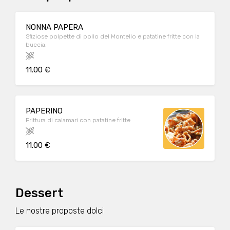
NONNA PAPERA
Sfiziose polpette di pollo del Montello e patatine fritte con la
buccia.
11.00 €
PAPERINO
Frittura di calamari con patatine fritte
11.00 €
Dessert
Le nostre proposte dolci