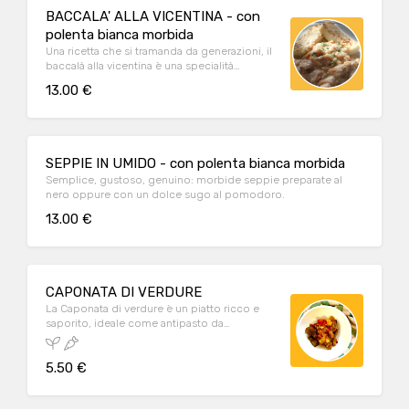
BACCALA' ALLA VICENTINA - con
polenta bianca morbida
Una ricetta che si tramanda da generazioni, il
baccalà alla vicentina è una specialità
morbida e dal gusto inconfondibile.
13.00 €
SEPPIE IN UMIDO - con polenta bianca morbida
Semplice, gustoso, genuino: morbide seppie preparate al
nero oppure con un dolce sugo al pomodoro.
13.00 €
CAPONATA DI VERDURE
La Caponata di verdure è un piatto ricco e
saporito, ideale come antipasto da
condividere, contorno o pranzo/cena. E' un
piatto vegetariano e vegano.
5.50 €