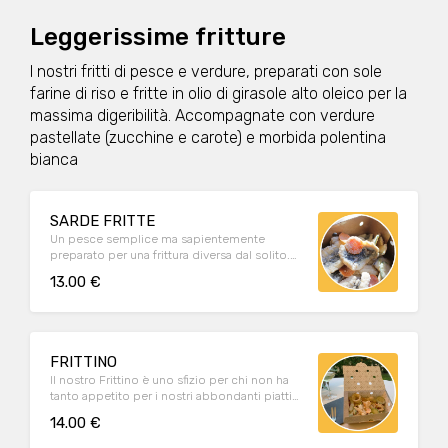
Leggerissime fritture
I nostri fritti di pesce e verdure, preparati con sole
farine di riso e fritte in olio di girasole alto oleico per la
massima digeribilità. Accompagnate con verdure
pastellate (zucchine e carote) e morbida polentina
bianca
SARDE FRITTE
Un pesce semplice ma sapientemente
preparato per una frittura diversa dal solito.
Accompagnato con croccante verdure
13.00 €
pastellate (zucchine e carote) e morbida
polenta bianca macinata a pietra.
FRITTINO
Il nostro Frittino è uno sfizio per chi non ha
tanto appetito per i nostri abbondanti piatti
unici ma preferisce un secondo piatto o una
14.00 €
porzione più leggera per la pausa pranzo. Al
suo interno, calamari, gamberi, seppie,