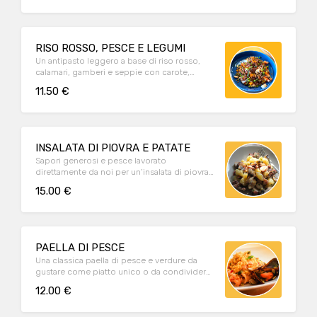
RISO ROSSO, PESCE E LEGUMI
Un antipasto leggero a base di riso rosso,
calamari, gamberi e seppie con carote,
piselli e fagiolini
11.50 €
INSALATA DI PIOVRA E PATATE
Sapori generosi e pesce lavorato
direttamente da noi per un’insalata di piovra
leggera e fresca.
15.00 €
PAELLA DI PESCE
Una classica paella di pesce e verdure da
gustare come piatto unico o da condividere
come sfizioso aperitivo.
12.00 €