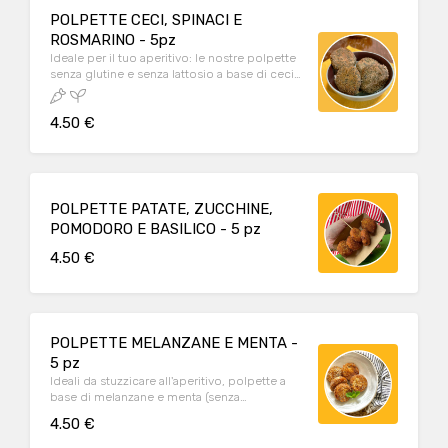
POLPETTE CECI, SPINACI E
ROSMARINO - 5pz
Ideale per il tuo aperitivo: le nostre polpette
senza glutine e senza lattosio a base di ceci,
spinaci e rosmarino (5 pz - VEGAN)
4.50 €
POLPETTE PATATE, ZUCCHINE,
POMODORO E BASILICO - 5 pz
4.50 €
POLPETTE MELANZANE E MENTA -
5 pz
Ideali da stuzzicare all'aperitivo, polpette a
base di melanzane e menta (senza
glutine/senza lattosio)
4.50 €