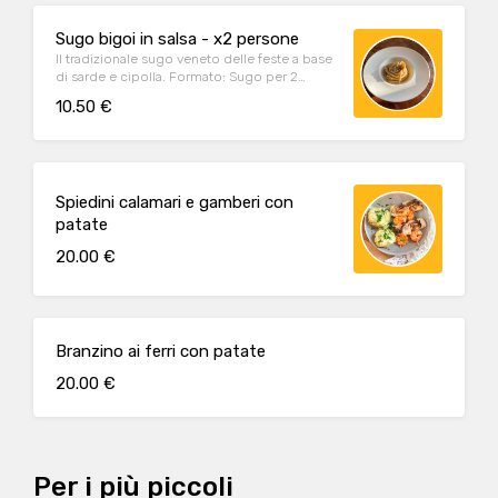
Sugo bigoi in salsa - x2 persone
Il tradizionale sugo veneto delle feste a base
di sarde e cipolla. Formato: Sugo per 2
porzioni di pasta
10.50 €
Spiedini calamari e gamberi con
patate
20.00 €
Branzino ai ferri con patate
20.00 €
Per i più piccoli