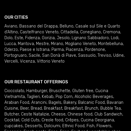
OUR CITIES
Aviano
,
Bassano del Grappa
,
Belluno
,
Casale sul Sile e Quarto
d'Altino
,
Castelfranco Veneto
,
Cittadella
,
Conegliano
,
Cremona
,
Dolo
,
Este
,
Fidenza
,
Gorizia
,
Jesolo
,
Lignano Sabbiadoro
,
Lodi
,
Lucca
,
Mantova
,
Mestre
,
Mirano
,
Mogliano Veneto
,
Montebelluna
,
Oderzo
,
Paese e Istrana
,
Parma
,
Piacenza
,
Pordenone
,
Portogruaro
,
Sacile
,
San Donà di Piave
,
Sassuolo
,
Treviso
,
Udine
,
Vercelli
,
Vicenza
,
Vittorio Veneto
OUR RESTAURANT OFFERINGS
Cioccolato
,
Hamburger
,
Bruschette
,
Gluten free
,
Cucina
Vietnamita
,
Taglieri
,
Kebab
,
Pop Corn
,
Alcoholic Beverages
,
Arabian Food
,
Arancini
,
Bagels
,
Bakery
,
Balcanic Food
,
Bavarian
Cuisine
,
Beer
,
Bread
,
Breakfast
,
Breakfast
,
Brunch
,
Bubble Tea
,
Butcher
,
Ceste Natalizie
,
Cheese
,
Chinese food
,
Club Sandwich
,
Cocktail
,
Cold Cuts
,
Creole food
,
Crêpes
,
Cucina Georgiana
,
cupcakes
,
Desserts
,
Dolciumi
,
Ethnic Food
,
Fish
,
Flowers
,