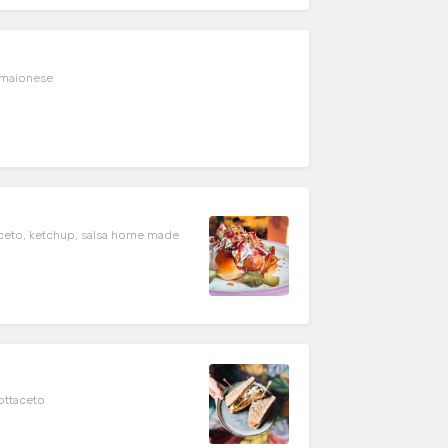
, maionese
ttaceto, ketchup, salsa home made
sottaceto