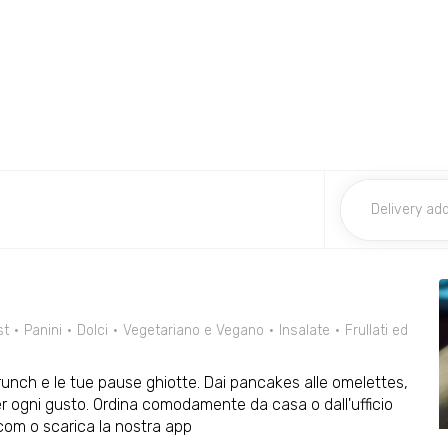
st
Panini
Dolci
Vegetariano e Vegano
Insalate
Frullati ed
runch e le tue pause ghiotte. Dai pancakes alle omelettes,
er ogni gusto. Ordina comodamente da casa o dall'ufficio
com o scarica la nostra app