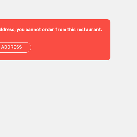
ddress, you cannot order from this restaurant.
 ADDRESS