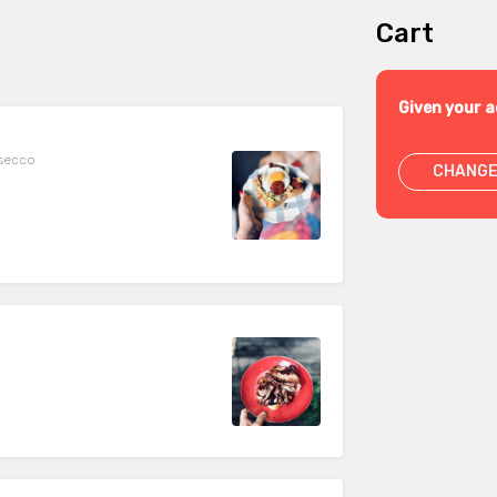
Cart
Given your a
 secco
CHANGE