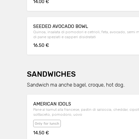
14.00 €
SEEDED AVOCADO BOWL
Quinoa, insalata di pomodori e cetrioli, feta, avocado, semi m
di pane speziati e capperi disidratati
16.50 €
SANDWICHES
Sandwich ma anche bagel, croque, hot dog..
AMERICAN IDOLS
Pane al kamut alla francese, pastin di salsiccia, cheddar, cipol
sottaceto, pomodoro, uovo
Only for lunch
14.50 €