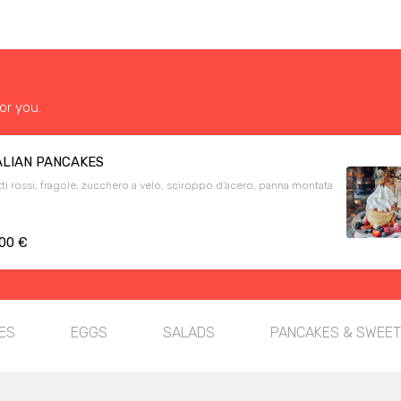
or you.
ALIAN PANCAKES
tti rossi, fragole, zucchero a velo, sciroppo d'acero, panna montata
.00 €
ES
EGGS
SALADS
PANCAKES & SWEE