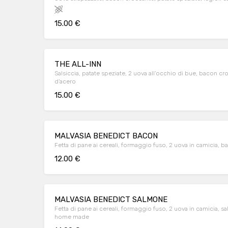
15.00 €
THE ALL-INN
Salsiccia, patate speziate, 2 uova all’occhio di bue, bacon 
d’acero
15.00 €
MALVASIA BENEDICT BACON
Fetta di pane ai cereali, formaggio fuso, 2 uova in camicia, 
12.00 €
MALVASIA BENEDICT SALMONE
Fetta di pane ai cereali, formaggio fuso, 2 uova in camicia, sa
home made