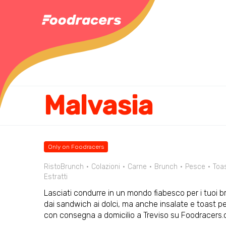
Malvasia
Only on Foodracers
RistoBrunch
Colazioni
Carne
Brunch
Pesce
Toa
Estratti
Lasciati condurre in un mondo fiabesco per i tuoi b
dai sandwich ai dolci, ma anche insalate e toast p
con consegna a domicilio a Treviso su Foodracers.