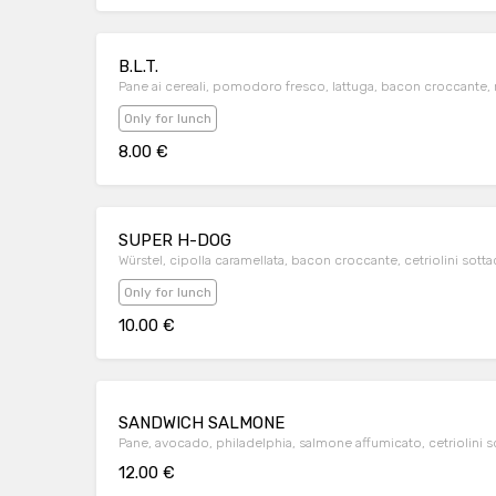
B.L.T.
Pane ai cereali, pomodoro fresco, lattuga, bacon croccante
Only for lunch
8.00 €
SUPER H-DOG
Würstel, cipolla caramellata, bacon croccante, cetriolini so
Only for lunch
10.00 €
SANDWICH SALMONE
Pane, avocado, philadelphia, salmone affumicato, cetriolini 
12.00 €