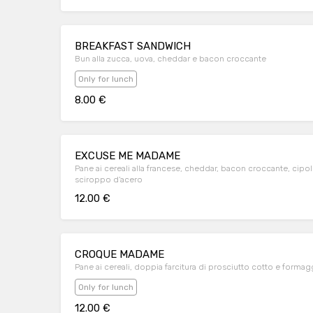
BREAKFAST SANDWICH
Bun alla zucca, uova, cheddar e bacon croccante
Only for lunch
8.00 €
EXCUSE ME MADAME
Pane ai cereali alla francese, cheddar, bacon croccante, cipol
sciroppo d’acero
12.00 €
CROQUE MADAME
Pane ai cereali, doppia farcitura di prosciutto cotto e formag
Only for lunch
12.00 €