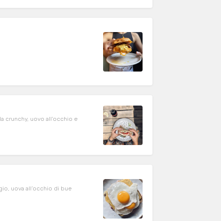
la crunchy, uovo all’occhio e
gio, uova all’occhio di bue