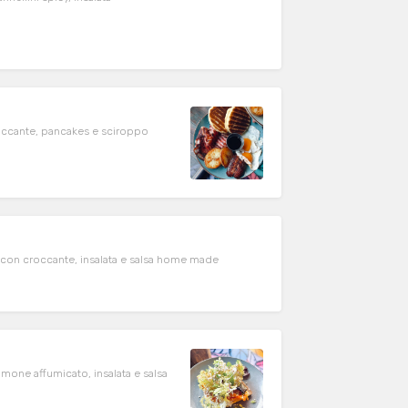
croccante, pancakes e sciroppo
bacon croccante, insalata e salsa home made
lmone affumicato, insalata e salsa