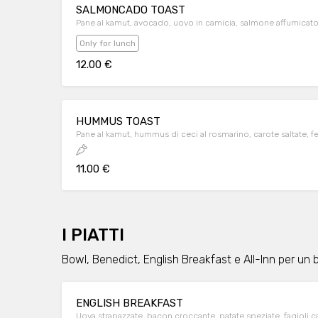
SALMONCADO TOAST
Pane al kamut, avocado, uovo in camicia, salmone affumicat
Only for lunch
12.00 €
HUMMUS TOAST
Pane al kamut, hummus di ceci al rosmarino, carote saltate, fe
11.00 €
I PIATTI
Bowl, Benedict, English Breakfast e All-Inn per un
ENGLISH BREAKFAST
Uova strapazzate, bacon croccante, patate speziate, fagioli can