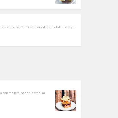
isti, salmone affumicato, cipolla agrodolce, crostini
la caramellata, bacon, cetriolini