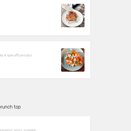
o
ta e sale affumicato
 brunch top
nellini spicy, insalata