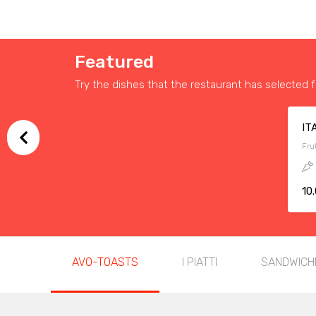
Featured
Try the dishes that the restaurant has selected f
IT
Fru
10
AVO-TOASTS
I PIATTI
SANDWICH