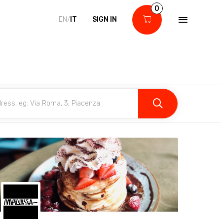
0
EN/
IT
SIGN IN