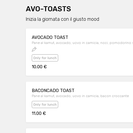
AVO-TOASTS
Inizia la giornata con il giusto mood
AVOCADO TOAST
Pane al kamut, avocado, uovo in camicia, noci, pomodorino
Only for lunch
10.00 €
BACONCADO TOAST
Pane al kamut, avocado, uovo in camicia, bacon croccante
Only for lunch
11.00 €