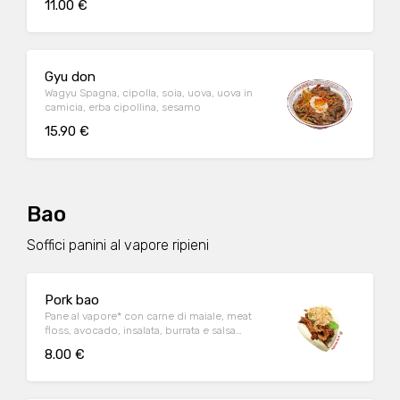
11.00 €
Gyu don
Wagyu Spagna, cipolla, soia, uova, uova in
camicia, erba cipollina, sesamo
15.90 €
Bao
Soffici panini al vapore ripieni
Pork bao
Pane al vapore* con carne di maiale, meat
floss, avocado, insalata, burrata e salsa
teriyaki.
8.00 €