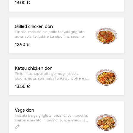
13.00 €
Grilled chicken don
Cipolla, mais dolce, pollo teriyaki grigliato,
uova, soia, teriyaki, erba cipollina, sesamo
12.90 €
Katsu chicken don
Pollo fritto, cipollotti, germogli di soia,
cipolla, uova, soia, salsa tonkatsu, polvere di
alghe, sesamo
13.50 €
Vege don
Insalata belga grigliata, pezzi di pannocchia,
daikon marinato in salsa di soia, melanzana,
chips di radice di loto, 2pz tofu fritto, soia,
salsa tonkatsu, erba cipollina