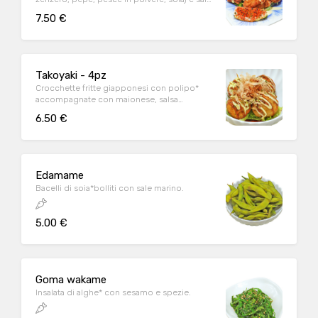
mango.
7.50 €
Takoyaki - 4pz
Crocchette fritte giapponesi con polipo*
accompagnate con maionese, salsa
tonkatsu, Kazuo bushi (tonnetto secco e
6.50 €
affumicato in trucioli) e polvere di alghe.
Edamame
Bacelli di soia*bolliti con sale marino.
5.00 €
Goma wakame
Insalata di alghe* con sesamo e spezie.