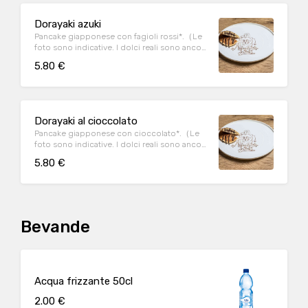
Dorayaki azuki
Pancake giapponese con fagioli rossi*.（Le
foto sono indicative. I dolci reali sono ancora
più buoni!）
5.80 €
Dorayaki al cioccolato
Pancake giapponese con cioccolato*.（Le
foto sono indicative. I dolci reali sono ancora
più buoni!）
5.80 €
Bevande
Acqua frizzante 50cl
2.00 €