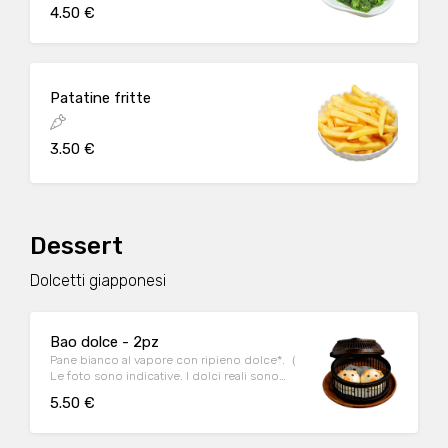
4.50 €
Patatine fritte
3.50 €
Dessert
Dolcetti giapponesi
Bao dolce - 2pz
Pane bianco al vapore con ripieno dolce*.（
Le foto sono indicative. I dolci reali sono
ancora più buoni!)
5.50 €