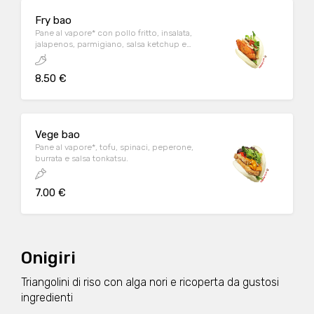
Fry bao
Pane al vapore* con pollo fritto, insalata,
jalapenos, parmigiano, salsa ketchup e
mezca sauce.
8.50 €
Vege bao
Pane al vapore*, tofu, spinaci, peperone,
burrata e salsa tonkatsu.
7.00 €
Onigiri
Triangolini di riso con alga nori e ricoperta da gustosi
ingredienti