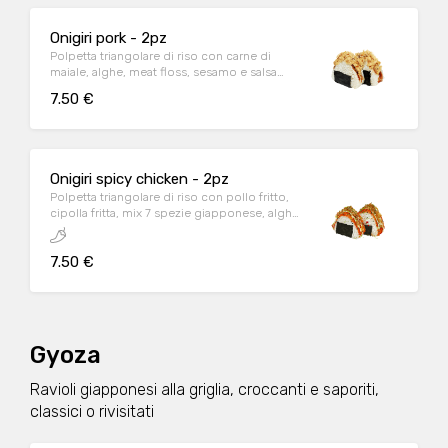
Onigiri pork - 2pz
Polpetta triangolare di riso con carne di
maiale, alghe, meat floss, sesamo e salsa
teriyaki.
7.50 €
Onigiri spicy chicken - 2pz
Polpetta triangolare di riso con pollo fritto,
cipolla fritta, mix 7 spezie giapponese, alghe
e maionese.
7.50 €
Gyoza
Ravioli giapponesi alla griglia, croccanti e saporiti,
classici o rivisitati