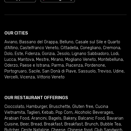
OUR CITIES
Aviano
,
Bassano del Grappa
,
Belluno
,
Casale sul Sile e Quarto
d'Altino
,
Castelfranco Veneto
,
Cittadella
,
Conegliano
,
Cremona
,
Dolo
,
Este
,
Fidenza
,
Gorizia
,
Jesolo
,
Lignano Sabbiadoro
,
Lodi
,
Lucca
,
Mantova
,
Mestre
,
Mirano
,
Mogliano Veneto
,
Montebelluna
,
Oderzo
,
Paese e Istrana
,
Parma
,
Piacenza
,
Pordenone
,
Portogruaro
,
Sacile
,
San Donà di Piave
,
Sassuolo
,
Treviso
,
Udine
,
Vercelli
,
Vicenza
,
Vittorio Veneto
OUR RESTAURANT OFFERINGS
Cioccolato
,
Hamburger
,
Bruschette
,
Gluten free
,
Cucina
Vietnamita
,
Taglieri
,
Kebab
,
Pop Corn
,
Alcoholic Beverages
,
Arabian Food
,
Arancini
,
Bagels
,
Bakery
,
Balcanic Food
,
Bavarian
Cuisine
,
Beer
,
Bread
,
Breakfast
,
Breakfast
,
Brunch
,
Bubble Tea
,
Butcher
,
Ceste Natalizie
,
Cheese
,
Chinese food
,
Club Sandwich
,