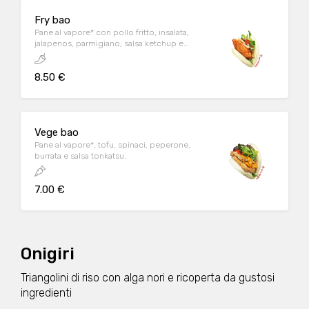
Fry bao
Pane al vapore* con pollo fritto, insalata,
jalapenos, parmigiano, salsa ketchup e
mezca sauce.
8.50 €
Vege bao
Pane al vapore*, tofu, spinaci, peperone,
burrata e salsa tonkatsu.
7.00 €
Onigiri
Triangolini di riso con alga nori e ricoperta da gustosi
ingredienti