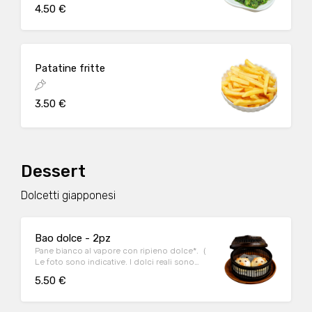
4.50 €
Patatine fritte
3.50 €
Dessert
Dolcetti giapponesi
Bao dolce - 2pz
Pane bianco al vapore con ripieno dolce*.（
Le foto sono indicative. I dolci reali sono
ancora più buoni!)
5.50 €