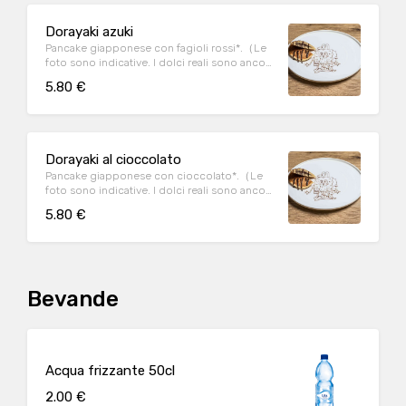
Dorayaki azuki
Pancake giapponese con fagioli rossi*.（Le
foto sono indicative. I dolci reali sono ancora
più buoni!）
5.80 €
Dorayaki al cioccolato
Pancake giapponese con cioccolato*.（Le
foto sono indicative. I dolci reali sono ancora
più buoni!）
5.80 €
Bevande
Acqua frizzante 50cl
2.00 €