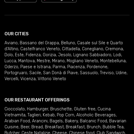
OUR CITIES
Aviano
,
Bassano del Grappa
,
Belluno
,
Casale sul Sile e Quarto
d'Altino
,
Castelfranco Veneto
,
Cittadella
,
Conegliano
,
Cremona
,
Dolo
,
Este
,
Fidenza
,
Gorizia
,
Jesolo
,
Lignano Sabbiadoro
,
Lodi
,
Lucca
,
Mantova
,
Mestre
,
Mirano
,
Mogliano Veneto
,
Montebelluna
,
Oderzo
,
Paese e Istrana
,
Parma
,
Piacenza
,
Pordenone
,
Portogruaro
,
Sacile
,
San Donà di Piave
,
Sassuolo
,
Treviso
,
Udine
,
Vercelli
,
Vicenza
,
Vittorio Veneto
OUR RESTAURANT OFFERINGS
Cioccolato
,
Hamburger
,
Bruschette
,
Gluten free
,
Cucina
Vietnamita
,
Taglieri
,
Kebab
,
Pop Corn
,
Alcoholic Beverages
,
Arabian Food
,
Arancini
,
Bagels
,
Bakery
,
Balcanic Food
,
Bavarian
Cuisine
,
Beer
,
Bread
,
Breakfast
,
Breakfast
,
Brunch
,
Bubble Tea
,
Butcher
,
Ceste Natalizie
,
Cheese
,
Chinese food
,
Club Sandwich
,