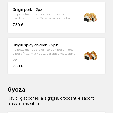
Onigiri pork - 2pz
Polpetta triangolare di riso con carne di
maiale, alghe, meat floss, sesamo e salsa
teriyaki.
7.50 €
Onigiri spicy chicken - 2pz
Polpetta triangolare di riso con pollo fritto,
cipolla fritta, mix 7 spezie giapponese, alghe
e maionese.
7.50 €
Gyoza
Ravioli giapponesi alla griglia, croccanti e saporiti,
classici o rivisitati