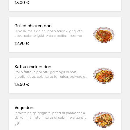
13.00 €
Grilled chicken don
Cipolla, mais dolce, pollo teriyaki grigliato,
uova, soia, teriyaki, erba cipollina, sesamo
12.90 €
Katsu chicken don
Pollo fritto, cipollotti, germogli di soia,
cipolla, uova, soia, salsa tonkatsu, polvere di
alghe, sesamo
13.50 €
Vege don
Insalata belga grigliata, pezzi di pannocchia,
daikon marinato in salsa di soia, melanzana,
chips di radice di loto, 2pz tofu fritto, soia,
salsa tonkatsu, erba cipollina