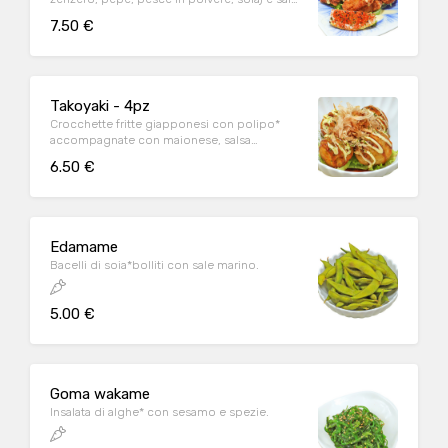
mango.
7.50 €
Takoyaki - 4pz
Crocchette fritte giapponesi con polipo*
accompagnate con maionese, salsa
tonkatsu, Kazuo bushi (tonnetto secco e
6.50 €
affumicato in trucioli) e polvere di alghe.
Edamame
Bacelli di soia*bolliti con sale marino.
5.00 €
Goma wakame
Insalata di alghe* con sesamo e spezie.