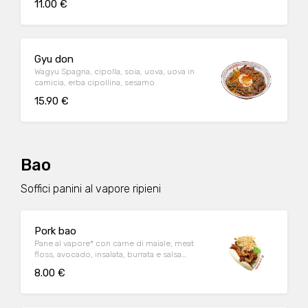
11.00 €
Gyu don
Wagyu Spagna, cipolla, soia, uova, uova in
camicia, erba cipollina, sesamo
15.90 €
Bao
Soffici panini al vapore ripieni
Pork bao
Pane al vapore* con carne di maiale, meat
floss, avocado, insalata, burrata e salsa
teriyaki.
8.00 €