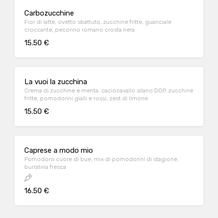
Carbozucchine
Fior di latte, ovetto sbattuto, zucchine fritte, guanciale
croccante, pecorino romano crosta nera
15.50 €
La vuoi la zucchina
Crema di zucchine e menta, caciocavallo silano DOP, zucchine
fritte, pomodorini gialli e rossi, zest di limone
15.50 €
Caprese a modo mio
Pomodoro cuore di bue, mix di pomodorini di stagione,
burratina fresca
16.50 €