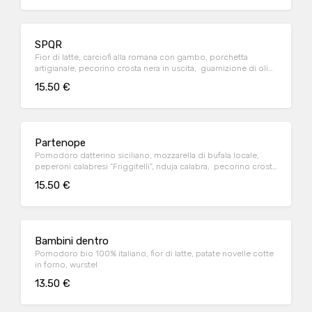
SPQR
Fior di latte, carciofi alla romana con gambo, porchetta
artigianale, pecorino crosta nera in uscita, guarnizione di olio
EVO
15.50 €
Partenope
Pomodoro datterino siciliano, mozzarella di bufala locale,
peperoni calabresi “Friggitelli”, nduja calabra, pecorino crosta
nera
15.50 €
Bambini dentro
Pomodoro bio 100% italiano, fior di latte, patate novelle cotte
in forno, wurstel
13.50 €