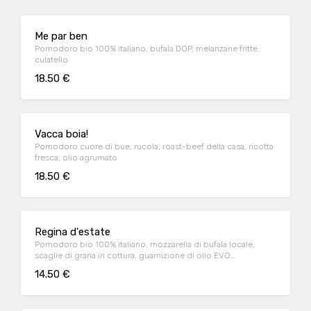
Me par ben
Pomodoro bio 100% italiano, bufala DOP, melanzane fritte,
culatello
18.50 €
Vacca boia!
Pomodoro cuore di bue, rucola, roast-beef della casa, ricotta
fresca, olio agrumato
18.50 €
Regina d'estate
Pomodoro bio 100% italiano, mozzarella di bufala locale,
scaglie di grana in cottura, guarnizione di olio EVO
aromatizzato al basilico, zest di limone
14.50 €