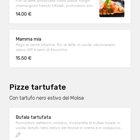
Fior di latte, prosciutto cotto brace, funghi
champignon freschi trifolati, pomodoro bio
100% italiano in uscita
14.00 €
Mamma mia
Ragù di carne chianina, fior di latte, in uscita: caciocavallo
silano IGP e semi di finocchio
15.50 €
Pizze tartufate
Con tartufo nero estivo del Molise
Bufala tartufata
Pomodoro datterino siciliano, mozzarella di bufala locale, in
uscita: tartufo nero estivo del Molise in crema e in carpaccio,
guarnizione di olio EVO aromatizzato al basilico