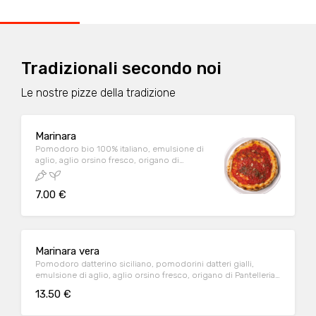
Tradizionali secondo noi
Le nostre pizze della tradizione
Marinara
Pomodoro bio 100% italiano, emulsione di
aglio, aglio orsino fresco, origano di
Pantelleria
7.00 €
Marinara vera
Pomodoro datterino siciliano, pomodorini datteri gialli,
emulsione di aglio, aglio orsino fresco, origano di Pantelleria,
filetti di acciughe mediterranee, fior di cappero
13.50 €