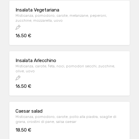
Insalata Vegetariana
Misticanza, pomodoro, carote, melanzane, peperoni,
zucchine, mozzarella, uovo
16.50 €
Insalata Arlecchino
Misticanza, carote, feta, noci, pomodori secchi, zucchine,
olive, uovo
16.50 €
Caesar salad
Misticanza, pomodoro, carote, pollo alla piastra, scaglie di
grana, crostini di pane, salsa caesar
18.50 €