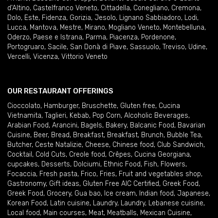
d'Altino
,
Castelfranco Veneto
,
Cittadella
,
Conegliano
,
Cremona
,
Dolo
,
Este
,
Fidenza
,
Gorizia
,
Jesolo
,
Lignano Sabbiadoro
,
Lodi
,
Lucca
,
Mantova
,
Mestre
,
Mirano
,
Mogliano Veneto
,
Montebelluna
,
Oderzo
,
Paese e Istrana
,
Parma
,
Piacenza
,
Pordenone
,
Portogruaro
,
Sacile
,
San Donà di Piave
,
Sassuolo
,
Treviso
,
Udine
,
Vercelli
,
Vicenza
,
Vittorio Veneto
OUR RESTAURANT OFFERINGS
Cioccolato
,
Hamburger
,
Bruschette
,
Gluten free
,
Cucina
Vietnamita
,
Taglieri
,
Kebab
,
Pop Corn
,
Alcoholic Beverages
,
Arabian Food
,
Arancini
,
Bagels
,
Bakery
,
Balcanic Food
,
Bavarian
Cuisine
,
Beer
,
Bread
,
Breakfast
,
Breakfast
,
Brunch
,
Bubble Tea
,
Butcher
,
Ceste Natalizie
,
Cheese
,
Chinese food
,
Club Sandwich
,
Cocktail
,
Cold Cuts
,
Creole food
,
Crêpes
,
Cucina Georgiana
,
cupcakes
,
Desserts
,
Dolciumi
,
Ethnic Food
,
Fish
,
Flowers
,
Focaccia
,
Fresh pasta
,
Frico
,
Fries
,
Fruit and vegetables shop
,
Gastronomy
,
Gift ideas
,
Gluten Free AIC Certified
,
Greek Food
,
Greek Food
,
Grocery
,
Gua bao
,
Ice cream
,
Indian food
,
Japanese
,
Korean Food
,
Latin cuisine
,
Laundry
,
Laundry
,
Lebanese cuisine
,
Local food
,
Main courses
,
Meat
,
Meatballs
,
Mexican Cuisine
,