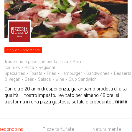
Only on Foodracers
Tradizione e passione per la pizza
Main
courses
Pizza
Regional
Specialties
Toasts
Fries
Hamburger
Sandwiches
Desserts
& Vegan
Beer
Salads
Wine
Club Sandwich
Con oltre 20 anni di esperienza, garantiamo prodotti di alta
qualità. Il nostro impasto, lievitato per almeno 48 ore, si
trasforma in una pizza gustosa, sottile e croccante
...
more
 secondo noi
Pizze tartufate
Naturalmente