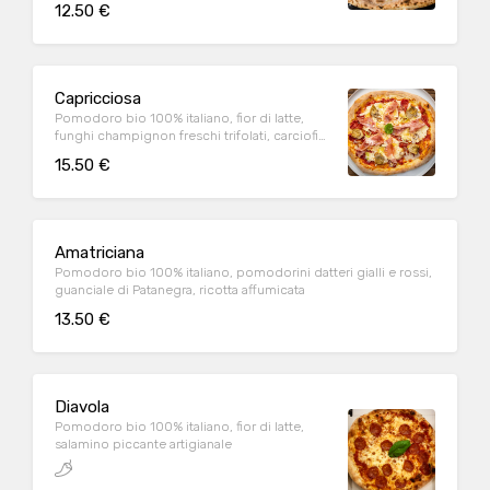
12.50 €
Capricciosa
Pomodoro bio 100% italiano, fior di latte,
funghi champignon freschi trifolati, carciofi
alla romana con gambo, prosciutto cotto
15.50 €
brace all’uscita
Amatriciana
Pomodoro bio 100% italiano, pomodorini datteri gialli e rossi,
guanciale di Patanegra, ricotta affumicata
13.50 €
Diavola
Pomodoro bio 100% italiano, fior di latte,
salamino piccante artigianale