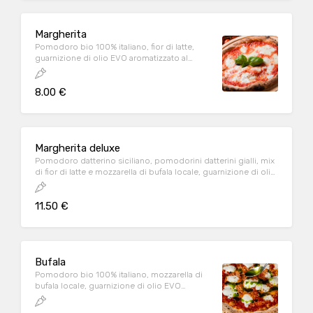
Margherita
Pomodoro bio 100% italiano, fior di latte,
guarnizione di olio EVO aromatizzato al
basilico
8.00 €
Margherita deluxe
Pomodoro datterino siciliano, pomodorini datterini gialli, mix
di fior di latte e mozzarella di bufala locale, guarnizione di olio
EVO aromatizzato al basilico
11.50 €
Bufala
Pomodoro bio 100% italiano, mozzarella di
bufala locale, guarnizione di olio EVO
aromatizzato al basilico