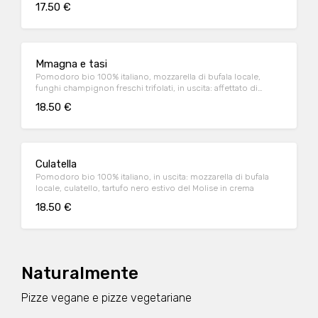
17.50 €
Mmagna e tasi
Pomodoro bio 100% italiano, mozzarella di bufala locale,
funghi champignon freschi trifolati, in uscita: affettato di
ossocollo , tartufo nero estivo del Molise in crema
18.50 €
Culatella
Pomodoro bio 100% italiano, in uscita: mozzarella di bufala
locale, culatello, tartufo nero estivo del Molise in crema
18.50 €
Naturalmente
Pizze vegane e pizze vegetariane