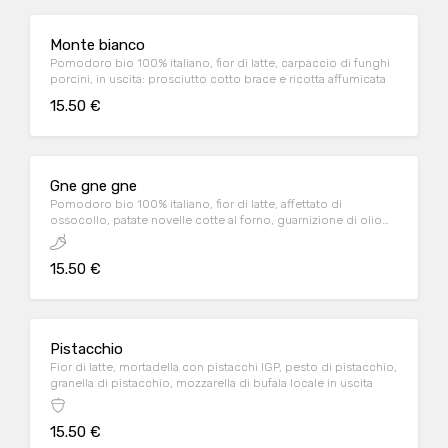
Monte bianco
Pomodoro bio 100% italiano, fior di latte, carpaccio di funghi
porcini, in uscita: prosciutto cotto brace e ricotta affumicata
15.50 €
Gne gne gne
Pomodoro bio 100% italiano, fior di latte, affettato di
ossocollo, patate novelle cotte al forno, guarnizione di olio
EVO aromatizzato all'habanero
15.50 €
Pistacchio
Fior di latte, mortadella con pistacchi IGP, pesto di pistacchio,
granella di pistacchio, mozzarella di bufala locale in uscita
15.50 €