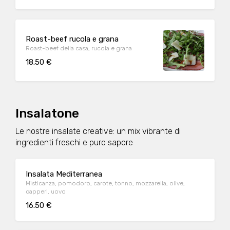
Roast-beef rucola e grana
Roast-beef della casa, rucola e grana
18.50 €
Insalatone
Le nostre insalate creative: un mix vibrante di
ingredienti freschi e puro sapore
Insalata Mediterranea
Misticanza, pomodoro, carote, tonno, mozzarella, olive,
capperi, uovo
16.50 €