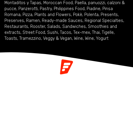
Montaditos y Tapas
,
Moroccan Food
,
Paella
,
panuozzi, calzoni &
pucce
,
Panzerotti
,
Pastry
,
Philippines Food
,
Piadine
,
Pinsa
Romana
,
Pizza
,
Plants and Flowers
,
Pokè
,
Polenta
,
Presents
,
Preserves
,
Ramen
,
Ready-made Sauces
,
Regional Specialties
,
Restaurants
,
Rooster
,
Salads
,
Sandwiches
,
Smoothies and
extracts
,
Street Food
,
Sushi
,
Tacos
,
Tex-mex
,
Thai
,
Tigelle
,
Toasts
,
Tramezzino
,
Veggy & Vegan
,
Wine
,
Wine
,
Yogurt