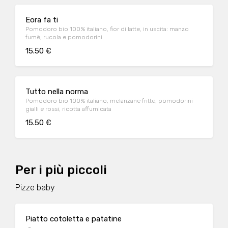
Eora fa ti
Pomodoro bio 100% italiano, fior di latte, in uscita: manzo
fumè, rucola e pomodorini
15.50 €
Tutto nella norma
Pomodoro bio 100% italiano, melanzane fritte, pomodorini
gialli e rossi, ricotta affumicata
15.50 €
Per i più piccoli
Pizze baby
Piatto cotoletta e patatine