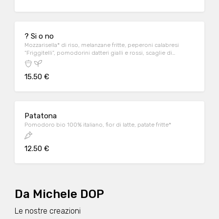
? Si o no
Mozzarisella* di riso, melanzane fritte, peperoni calabresi
“Friggitelli”, pomodorini datteri gialli e rossi, scaglie di
mandorle siciliane
15.50 €
Patatona
Pomodoro bio 100% italiano, fior di latte, patate fritte*
12.50 €
Da Michele DOP
Le nostre creazioni