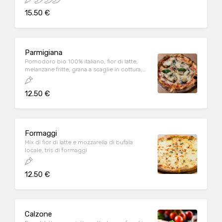
15.50 €
Parmigiana
Pomodoro bio 100% italiano, fior di latte,
melanzane fritte, grana a scaglie in cottura,
guarnizione di olio EVO aromatizzato al
basilico
12.50 €
Formaggi
Mix di fior di latte e mozzarella di bufala
locale, tris di formaggi
12.50 €
Calzone