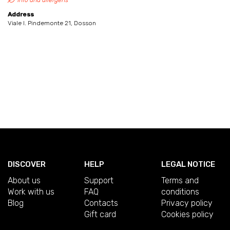
Info and allergens
Address
Viale I. Pindemonte 21, Dosson
DISCOVER
HELP
LEGAL NOTICE
About us
Support
Terms and
Work with us
FAQ
conditions
Blog
Contacts
Privacy policy
Gift card
Cookies policy