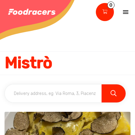
0
Mistrò