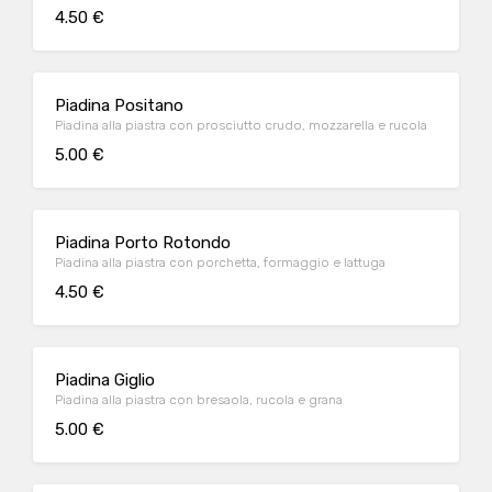
4.50 €
Piadina Positano
Piadina alla piastra con prosciutto crudo, mozzarella e rucola
5.00 €
Piadina Porto Rotondo
Piadina alla piastra con porchetta, formaggio e lattuga
4.50 €
Piadina Giglio
Piadina alla piastra con bresaola, rucola e grana
5.00 €