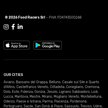
© 2026 Food Racers Srl
- P.IVA IT04743500268
OUR CITIES
Aviano
,
Bassano del Grappa
,
Belluno
,
Casale sul Sile e Quarto
d'Altino
,
Castelfranco Veneto
,
Cittadella
,
Conegliano
,
Cremona
,
Dolo
,
Este
,
Fidenza
,
Gorizia
,
Jesolo
,
Lignano Sabbiadoro
,
Lodi
,
Lucca
,
Mantova
,
Mestre
,
Mirano
,
Mogliano Veneto
,
Montebelluna
,
Oderzo
,
Paese e Istrana
,
Parma
,
Piacenza
,
Pordenone
,
Portogruaro
,
Sacile
,
San Donà di Piave
,
Sassuolo
,
Treviso
,
Udine
,