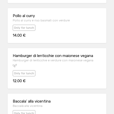
Pollo al curry
Pollo al curry e riso basmati con verdure
Only for lunch
14.00 €
Hamburger di lenticchie con maionese vegana
Hamburger di lenticchie e verdure con maionese vegana
Only for lunch
12.00 €
Baccala' alla vicentina
Baccalà alla vicentina
Only for lunch