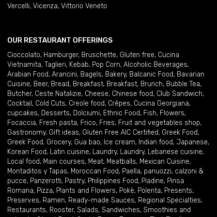
Vercelli
,
Vicenza
,
Vittorio Veneto
OUR RESTAURANT OFFERINGS
Cioccolato
,
Hamburger
,
Bruschette
,
Gluten free
,
Cucina
Vietnamita
,
Taglieri
,
Kebab
,
Pop Corn
,
Alcoholic Beverages
,
Arabian Food
,
Arancini
,
Bagels
,
Bakery
,
Balcanic Food
,
Bavarian
Cuisine
,
Beer
,
Bread
,
Breakfast
,
Breakfast
,
Brunch
,
Bubble Tea
,
Butcher
,
Ceste Natalizie
,
Cheese
,
Chinese food
,
Club Sandwich
,
Cocktail
,
Cold Cuts
,
Creole food
,
Crêpes
,
Cucina Georgiana
,
cupcakes
,
Desserts
,
Dolciumi
,
Ethnic Food
,
Fish
,
Flowers
,
Focaccia
,
Fresh pasta
,
Frico
,
Fries
,
Fruit and vegetables shop
,
Gastronomy
,
Gift ideas
,
Gluten Free AIC Certified
,
Greek Food
,
Greek Food
,
Grocery
,
Gua bao
,
Ice cream
,
Indian food
,
Japanese
,
Korean Food
,
Latin cuisine
,
Laundry
,
Laundry
,
Lebanese cuisine
,
Local food
,
Main courses
,
Meat
,
Meatballs
,
Mexican Cuisine
,
Montaditos y Tapas
,
Moroccan Food
,
Paella
,
panuozzi, calzoni &
pucce
,
Panzerotti
,
Pastry
,
Philippines Food
,
Piadine
,
Pinsa
Romana
,
Pizza
,
Plants and Flowers
,
Pokè
,
Polenta
,
Presents
,
Preserves
,
Ramen
,
Ready-made Sauces
,
Regional Specialties
,
Restaurants
,
Rooster
,
Salads
,
Sandwiches
,
Smoothies and