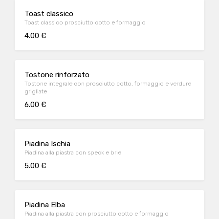
Toast classico
Toast classico prosciutto cotto e formaggio
4.00 €
Tostone rinforzato
Tostone integrale con prosciutto cotto, formaggio e verdure
grigliate
6.00 €
Piadina Ischia
Piadina alla piastra con speck e brie
5.00 €
Piadina Elba
Piadina alla piastra con prosciutto cotto e formaggio