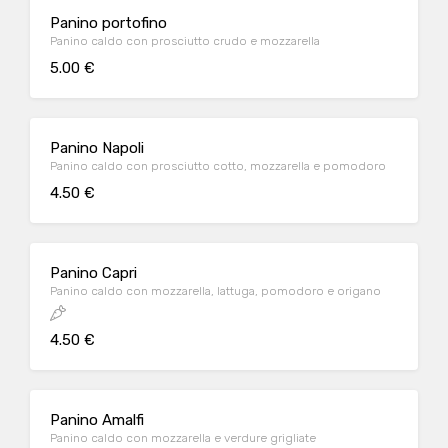
Panino portofino
Panino caldo con prosciutto crudo e mozzarella
5.00 €
Panino Napoli
Panino caldo con prosciutto cotto, mozzarella e pomodoro
4.50 €
Panino Capri
Panino caldo con mozzarella, lattuga, pomodoro e origano
4.50 €
Panino Amalfi
Panino caldo con mozzarella e verdure grigliate