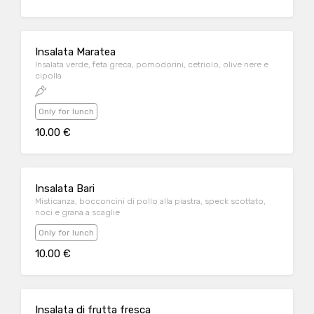
Insalata Maratea
Insalata verde, feta greca, pomodorini, cetriolo, olive nere e
cipolla
Only for lunch
10.00 €
Insalata Bari
Misticanza, bocconcini di pollo alla piastra, speck scottato,
noci e grana a scaglie
Only for lunch
10.00 €
Insalata di frutta fresca