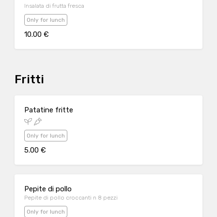
Insalata di frutta fresca
Only for lunch
10.00 €
Fritti
Patatine fritte
Only for lunch
5.00 €
Pepite di pollo
Pepite di pollo croccanti n 8 pezzi
Only for lunch