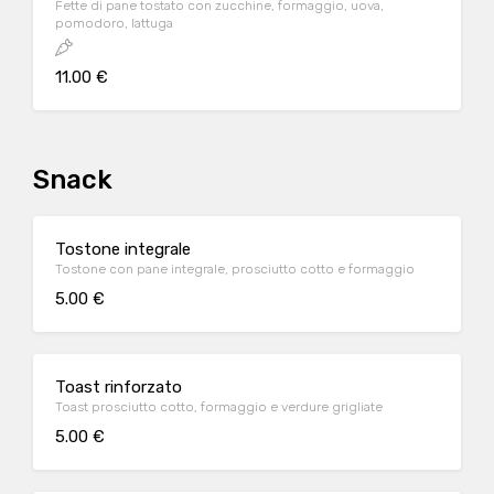
Fette di pane tostato con zucchine, formaggio, uova,
pomodoro, lattuga
11.00 €
Snack
Tostone integrale
Tostone con pane integrale, prosciutto cotto e formaggio
5.00 €
Toast rinforzato
Toast prosciutto cotto, formaggio e verdure grigliate
5.00 €