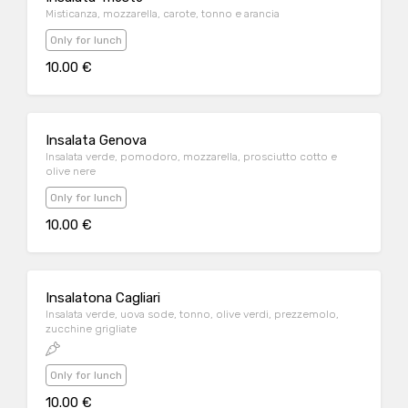
Misticanza, mozzarella, carote, tonno e arancia
Only for lunch
10.00 €
Insalata Genova
Insalata verde, pomodoro, mozzarella, prosciutto cotto e
olive nere
Only for lunch
10.00 €
Insalatona Cagliari
Insalata verde, uova sode, tonno, olive verdi, prezzemolo,
zucchine grigliate
Only for lunch
10.00 €