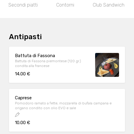
Secondi piatti
Contorni
Club Sandwich
Antipasti
Battuta di Fassona
Battuta di Fassona piemontese (120 gr.)
condita alla francese
14.00 €
Caprese
Pomodoro ramato a fette, mozzarella di bufala campana e
origano condito con olio EVO e sale
10.00 €