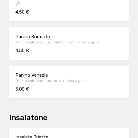
4.50 €
Panino Sorrento
Panino caldo con porchetta, funghi e formaggio
4.50 €
Panino Venezia
Panino caldo con bresaola, rucola e grana
5.00 €
Insalatone
Insalata Trieste