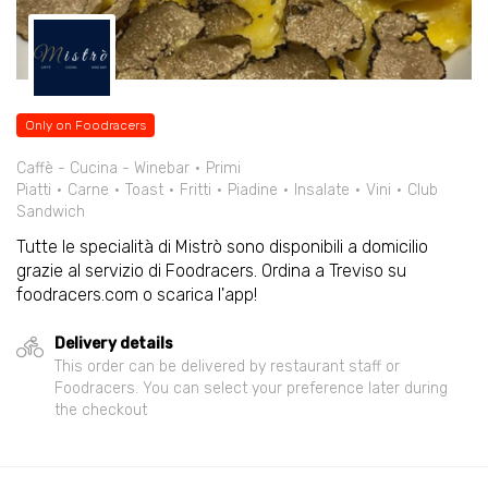
Only on Foodracers
Caffè - Cucina - Winebar
Primi
Piatti
Carne
Toast
Fritti
Piadine
Insalate
Vini
Club
Sandwich
Tutte le specialità di Mistrò sono disponibili a domicilio
grazie al servizio di Foodracers. Ordina a Treviso su
foodracers.com o scarica l'app!
Delivery details
This order can be delivered by restaurant staff or
Foodracers. You can select your preference later during
the checkout