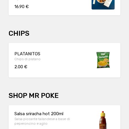
16.90 €
CHIPS
PLATANITOS
Chips di platano
2.00 €
SHOP MR POKE
Salsa sriracha hot 200ml
Salsa piccante tailandese a base di
peperoncino e aglio