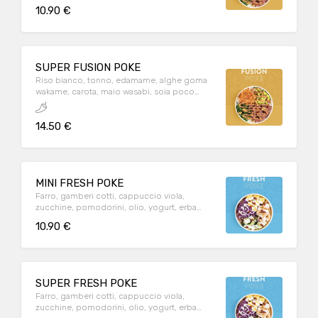
10.90 €
SUPER FUSION POKE
Riso bianco, tonno, edamame, alghe goma
wakame, carota, maio wasabi, soia poco
salata, cipolla croccante
14.50 €
MINI FRESH POKE
Farro, gamberi cotti, cappuccio viola,
zucchine, pomodorini, olio, yogurt, erba
cipollina, pistacchio
10.90 €
SUPER FRESH POKE
Farro, gamberi cotti, cappuccio viola,
zucchine, pomodorini, olio, yogurt, erba