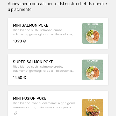
Abbinamenti pensati per te dal nostro chef da condire
a piacimento
MINI SALMON POKE
Riso bianco sushi, salmone crudo,
edamame, germogli di soia, Philadelphia,
soia, sesamo
10.90 €
SUPER SALMON POKE
Riso bianco sushi, salmone crudo,
edamame, germogli di soia, Philadelphia,
soia, sesamo
14.50 €
MINI FUSION POKE
Riso bianco, tonno, edamame, alghe goma
wakame, carota, maio wasabi, soia poco
salata, cipolla croccante