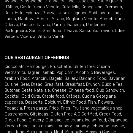
Aviano
,
Bassano del Grappa
,
Belluno
,
Casale sul Sile e Quarto
d'Altino
,
Castelfranco Veneto
,
Cittadella
,
Conegliano
,
Cremona
,
Dolo
,
Este
,
Fidenza
,
Gorizia
,
Jesolo
,
Lignano Sabbiadoro
,
Lodi
,
Lucca
,
Mantova
,
Mestre
,
Mirano
,
Mogliano Veneto
,
Montebelluna
,
Oderzo
,
Paese e Istrana
,
Parma
,
Piacenza
,
Pordenone
,
Portogruaro
,
Sacile
,
San Donà di Piave
,
Sassuolo
,
Treviso
,
Udine
,
Vercelli
,
Vicenza
,
Vittorio Veneto
OUR RESTAURANT OFFERINGS
Cioccolato
,
Hamburger
,
Bruschette
,
Gluten free
,
Cucina
Vietnamita
,
Taglieri
,
Kebab
,
Pop Corn
,
Alcoholic Beverages
,
Arabian Food
,
Arancini
,
Bagels
,
Bakery
,
Balcanic Food
,
Bavarian
Cuisine
,
Beer
,
Bread
,
Breakfast
,
Breakfast
,
Brunch
,
Bubble Tea
,
Butcher
,
Ceste Natalizie
,
Cheese
,
Chinese food
,
Club Sandwich
,
Cocktail
,
Cold Cuts
,
Creole food
,
Crêpes
,
Cucina Georgiana
,
cupcakes
,
Desserts
,
Dolciumi
,
Ethnic Food
,
Fish
,
Flowers
,
Focaccia
,
Fresh pasta
,
Frico
,
Fries
,
Fruit and vegetables shop
,
Gastronomy
,
Gift ideas
,
Gluten Free AIC Certified
,
Greek Food
,
Greek Food
,
Grocery
,
Gua bao
,
Ice cream
,
Indian food
,
Japanese
,
Korean Food
,
Latin cuisine
,
Laundry
,
Laundry
,
Lebanese cuisine
,
Local food
,
Main courses
,
Meat
,
Meatballs
,
Mexican Cuisine
,