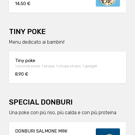
cipollina, pistacchio
14.50 €
TINY POKE
Menu dedicato ai bambini!
Tiny poke
1 piccola poke, 1 acqua, 1 chupa chups, 1 gadget
8.90 €
SPECIAL DONBURI
Una poke con più riso, più calda e con più proteina
DONBURI SALMONE MINI