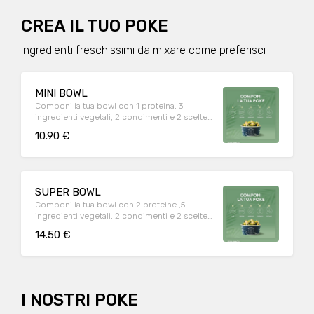
CREA IL TUO POKE
Ingredienti freschissimi da mixare come preferisci
MINI BOWL
Componi la tua bowl con 1 proteina, 3
ingredienti vegetali, 2 condimenti e 2 scelte
croccanti per finire
10.90 €
SUPER BOWL
Componi la tua bowl con 2 proteine ,5
ingredienti vegetali, 2 condimenti e 2 scelte
croccanti per finire
14.50 €
I NOSTRI POKE