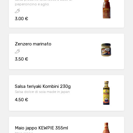
peperoncino e aglio
3.00 €
Zenzero marinato
3.50 €
Salsa teriyaki Kombini 230g
Salsa dolce di soia made in japan
4.50 €
Maio jappo KEWPIE 355ml