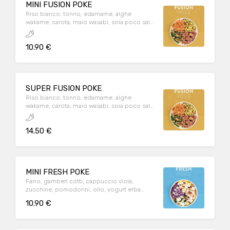
MINI FUSION POKE
Riso bianco, tonno, edamame, alghe
wakame, carota, maio wasabi, soia poco sale
e cipolla croccante
10.90 €
SUPER FUSION POKE
Riso bianco, tonno, edamame, alghe
wakame, carota, maio wasabi, soia poco sale
e cipolla croccante
14.50 €
MINI FRESH POKE
Farro, gamberi cotti, cappuccio viola,
zucchine, pomodorini, olio, yogurt erba
cipollina, pistacchio
10.90 €