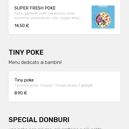
SUPER FRESH POKE
Farro, gamberi cotti, cappuccio viola,
zucchine, pomodorini, olio, yogurt erba
cipollina, pistacchio
14.50 €
TINY POKE
Menu dedicato ai bambini!
Tiny poke
1 piccola poke, 1 acqua, 1 chupa chups, 1 gadget
8.90 €
SPECIAL DONBURI