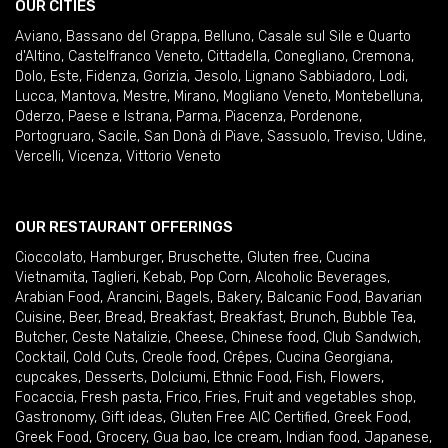
OUR CITIES
Aviano
,
Bassano del Grappa
,
Belluno
,
Casale sul Sile e Quarto
d'Altino
,
Castelfranco Veneto
,
Cittadella
,
Conegliano
,
Cremona
,
Dolo
,
Este
,
Fidenza
,
Gorizia
,
Jesolo
,
Lignano Sabbiadoro
,
Lodi
,
Lucca
,
Mantova
,
Mestre
,
Mirano
,
Mogliano Veneto
,
Montebelluna
,
Oderzo
,
Paese e Istrana
,
Parma
,
Piacenza
,
Pordenone
,
Portogruaro
,
Sacile
,
San Donà di Piave
,
Sassuolo
,
Treviso
,
Udine
,
Vercelli
,
Vicenza
,
Vittorio Veneto
OUR RESTAURANT OFFERINGS
Cioccolato
,
Hamburger
,
Bruschette
,
Gluten free
,
Cucina
Vietnamita
,
Taglieri
,
Kebab
,
Pop Corn
,
Alcoholic Beverages
,
Arabian Food
,
Arancini
,
Bagels
,
Bakery
,
Balcanic Food
,
Bavarian
Cuisine
,
Beer
,
Bread
,
Breakfast
,
Breakfast
,
Brunch
,
Bubble Tea
,
Butcher
,
Ceste Natalizie
,
Cheese
,
Chinese food
,
Club Sandwich
,
Cocktail
,
Cold Cuts
,
Creole food
,
Crêpes
,
Cucina Georgiana
,
cupcakes
,
Desserts
,
Dolciumi
,
Ethnic Food
,
Fish
,
Flowers
,
Focaccia
,
Fresh pasta
,
Frico
,
Fries
,
Fruit and vegetables shop
,
Gastronomy
,
Gift ideas
,
Gluten Free AIC Certified
,
Greek Food
,
Greek Food
,
Grocery
,
Gua bao
,
Ice cream
,
Indian food
,
Japanese
,