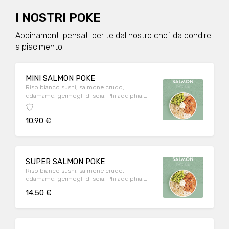
I NOSTRI POKE
Abbinamenti pensati per te dal nostro chef da condire
a piacimento
MINI SALMON POKE
Riso bianco sushi, salmone crudo,
edamame, germogli di soia, Philadelphia,
soia, sesamo
10.90 €
SUPER SALMON POKE
Riso bianco sushi, salmone crudo,
edamame, germogli di soia, Philadelphia,
soia, sesamo
14.50 €