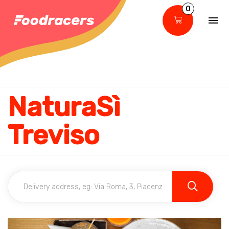
0
NaturaSì
Treviso