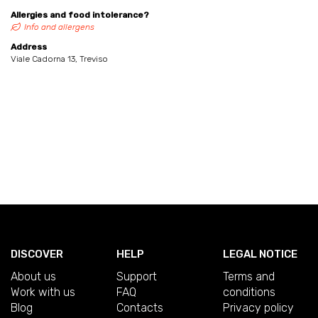
Allergies and food intolerance?
Info and allergens
Address
Viale Cadorna 13, Treviso
DISCOVER
HELP
LEGAL NOTICE
About us
Support
Terms and
Work with us
FAQ
conditions
Blog
Contacts
Privacy policy