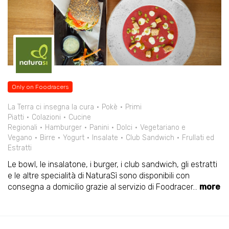
Only on Foodracers
La Terra ci insegna la cura
Pokè
Primi
Piatti
Colazioni
Cucine
Regionali
Hamburger
Panini
Dolci
Vegetariano e
Vegano
Birre
Yogurt
Insalate
Club Sandwich
Frullati ed
Estratti
Le bowl, le insalatone, i burger, i club sandwich, gli estratti
e le altre specialità di NaturaSì sono disponibili con
consegna a domicilio grazie al servizio di Foodracer
...
more