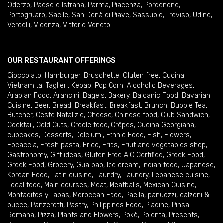
Oderzo
,
Paese e Istrana
,
Parma
,
Piacenza
,
Pordenone
,
Portogruaro
,
Sacile
,
San Donà di Piave
,
Sassuolo
,
Treviso
,
Udine
,
Vercelli
,
Vicenza
,
Vittorio Veneto
OUR RESTAURANT OFFERINGS
Cioccolato
,
Hamburger
,
Bruschette
,
Gluten free
,
Cucina
Vietnamita
,
Taglieri
,
Kebab
,
Pop Corn
,
Alcoholic Beverages
,
Arabian Food
,
Arancini
,
Bagels
,
Bakery
,
Balcanic Food
,
Bavarian
Cuisine
,
Beer
,
Bread
,
Breakfast
,
Breakfast
,
Brunch
,
Bubble Tea
,
Butcher
,
Ceste Natalizie
,
Cheese
,
Chinese food
,
Club Sandwich
,
Cocktail
,
Cold Cuts
,
Creole food
,
Crêpes
,
Cucina Georgiana
,
cupcakes
,
Desserts
,
Dolciumi
,
Ethnic Food
,
Fish
,
Flowers
,
Focaccia
,
Fresh pasta
,
Frico
,
Fries
,
Fruit and vegetables shop
,
Gastronomy
,
Gift ideas
,
Gluten Free AIC Certified
,
Greek Food
,
Greek Food
,
Grocery
,
Gua bao
,
Ice cream
,
Indian food
,
Japanese
,
Korean Food
,
Latin cuisine
,
Laundry
,
Laundry
,
Lebanese cuisine
,
Local food
,
Main courses
,
Meat
,
Meatballs
,
Mexican Cuisine
,
Montaditos y Tapas
,
Moroccan Food
,
Paella
,
panuozzi, calzoni &
pucce
,
Panzerotti
,
Pastry
,
Philippines Food
,
Piadine
,
Pinsa
Romana
,
Pizza
,
Plants and Flowers
,
Pokè
,
Polenta
,
Presents
,