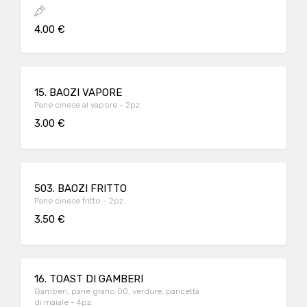
4.00 €
15. BAOZI VAPORE
Pane cinese al vapore - 2pz.
3.00 €
503. BAOZI FRITTO
Pane cinese fritto - 2pz.
3.50 €
16. TOAST DI GAMBERI
Gamberi, pane grano 00, verdure, pancetta
di maiale - 4pz.