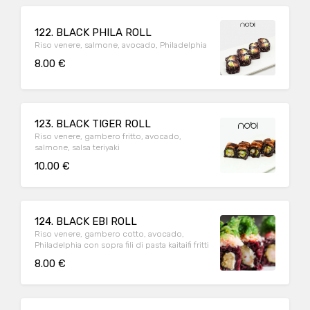
122. BLACK PHILA ROLL
Riso venere, salmone, avocado, Philadelphia
8.00 €
123. BLACK TIGER ROLL
Riso venere, gambero fritto, avocado,
salmone, salsa teriyaki
10.00 €
124. BLACK EBI ROLL
Riso venere, gambero cotto, avocado,
Philadelphia con sopra fili di pasta kaitaifi fritti
8.00 €