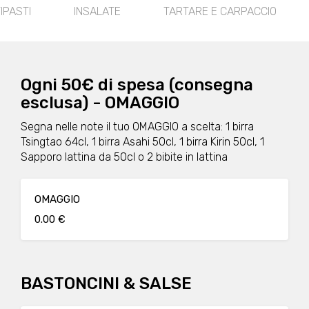
E
TARTARE E CARPACCIO
SUSHI HOSOMAKI
Ogni 50€ di spesa (consegna
esclusa) - OMAGGIO
Segna nelle note il tuo OMAGGIO a scelta: 1 birra
Tsingtao 64cl, 1 birra Asahi 50cl, 1 birra Kirin 50cl, 1
Sapporo lattina da 50cl o 2 bibite in lattina
OMAGGIO
0.00 €
BASTONCINI & SALSE