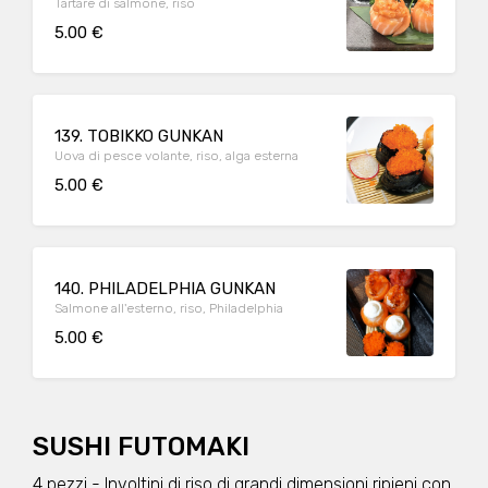
Tartare di salmone, riso
5.00 €
139. TOBIKKO GUNKAN
Uova di pesce volante, riso, alga esterna
5.00 €
140. PHILADELPHIA GUNKAN
Salmone all'esterno, riso, Philadelphia
5.00 €
SUSHI FUTOMAKI
4 pezzi - Involtini di riso di grandi dimensioni ripieni con