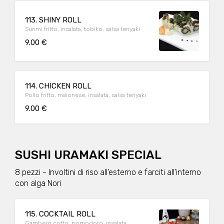
113. SHINY ROLL
Surimi fritto, insalata, tobiko, salsa teriyaki
9.00 €
114. CHICKEN ROLL
Pollo fritto, maionese, insalata, salsa teriyaki
9.00 €
SUSHI URAMAKI SPECIAL
8 pezzi - Involtini di riso all'esterno e farciti all'interno
con alga Nori
115. COCKTAIL ROLL
Gambero cotto, pomodoro, insalata,