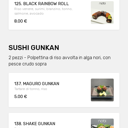
125. BLACK RAINBOW ROLL
Riso venere, surimi, branzino, tonno,
salmone, avocado
8.00 €
SUSHI GUNKAN
2 pezzi - Polpettina di riso avvolta in alga nori, con
pesce crudo sopra
137. MAGURO GUNKAN
Tartare di tonno, riso
5.00 €
138. SHAKE GUNKAN