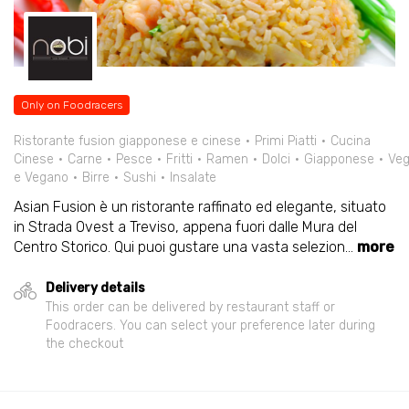
Only on Foodracers
Ristorante fusion giapponese e cinese
Primi Piatti
Cucina
Cinese
Carne
Pesce
Fritti
Ramen
Dolci
Giapponese
Veg
e Vegano
Birre
Sushi
Insalate
Asian Fusion è un ristorante raffinato ed elegante, situato
in Strada Ovest a Treviso, appena fuori dalle Mura del
Centro Storico. Qui puoi gustare una vasta selezion
...
more
Delivery details
This order can be delivered by restaurant staff or
Foodracers. You can select your preference later during
the checkout