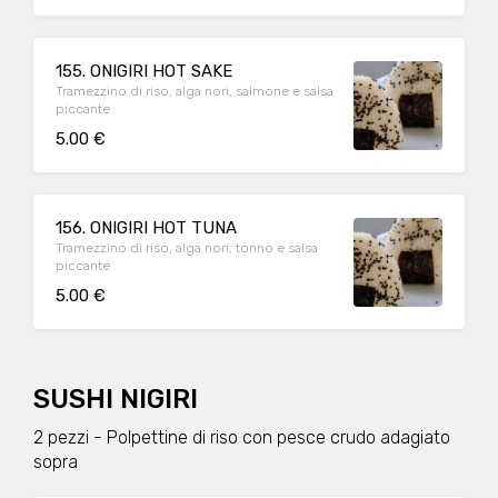
155. ONIGIRI HOT SAKE
Tramezzino di riso, alga nori, salmone e salsa
piccante
5.00 €
156. ONIGIRI HOT TUNA
Tramezzino di riso, alga nori, tonno e salsa
piccante
5.00 €
SUSHI NIGIRI
2 pezzi - Polpettine di riso con pesce crudo adagiato
sopra