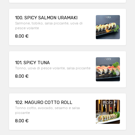
100. SPICY SALMON URAMAKI
Salmone, tobiko, salsa piccante, uova di
pesce volante
8.00 €
101. SPICY TUNA
Tonno, uova di pesce volante, salsa piccante
8.00 €
102. MAGURO COTTO ROLL
Tonno cotto, avocado, sesamo e salsa
piccante
8.00 €