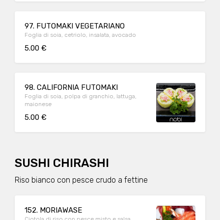
97. FUTOMAKI VEGETARIANO
Foglia di soia, cetriolo, insalata, avocado
5.00 €
98. CALIFORNIA FUTOMAKI
Foglia di soia, polpa di granchio, lattuga,
maionese
5.00 €
SUSHI CHIRASHI
Riso bianco con pesce crudo a fettine
152. MORIAWASE
Ciotola di riso con pesce misto e salsa