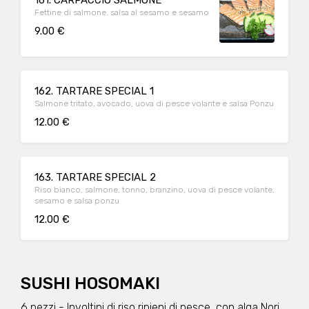
Fettine di salmone, salsa al sesamo e sesamo
9.00 €
162. TARTARE SPECIAL 1
Salmone tritato, avocado, uova di pesce volante e salsa Ponzu
12.00 €
163. TARTARE SPECIAL 2
Riso bianco, salmone, tonno, branzino, uova di pesce volante,
sesamo e salsa ponzu
12.00 €
SUSHI HOSOMAKI
6 pezzi - Involtini di riso ripieni di pesce, con alga Nori