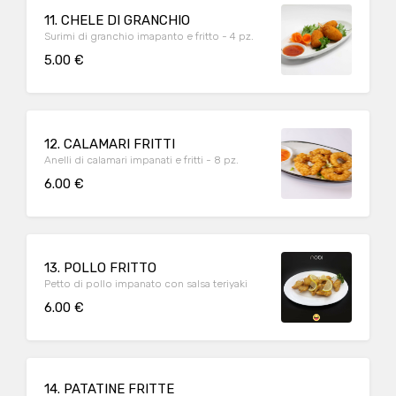
11. CHELE DI GRANCHIO
Surimi di granchio imapanto e fritto - 4 pz.
5.00 €
12. CALAMARI FRITTI
Anelli di calamari impanati e fritti - 8 pz.
6.00 €
13. POLLO FRITTO
Petto di pollo impanato con salsa teriyaki
6.00 €
14. PATATINE FRITTE