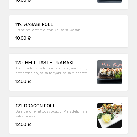
10.00 €
119. WASABI ROLL
Branzino, cetriolo, tobiko, salsa wasabi
10.00 €
120. HELL TASTE URAMAKI
Anguilla fritta, salmone scottato, avocado,
peperoncino, salsa teriyaki, salsa piccante
12.00 €
121. DRAGON ROLL
Gamberone fritto, avocado, Philadelphia e
salsa teriyaki
12.00 €