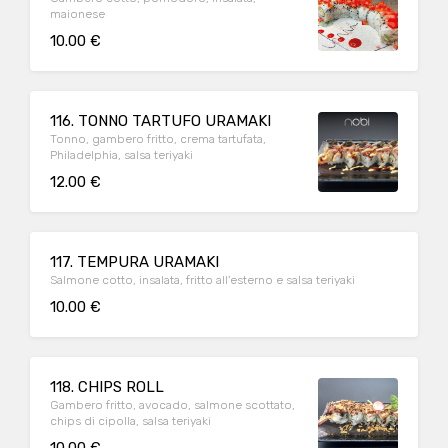
maionese
10.00 €
116. TONNO TARTUFO URAMAKI
Tonno, gambero fritto, crema tartufata,
Philadelphia, salsa teriyaki
12.00 €
117. TEMPURA URAMAKI
Salmone cotto, insalata, fritto all'esterno e salsa teriyaki
10.00 €
118. CHIPS ROLL
Gambero fritto, avocado, salmone scottato,
chips di cipolla, salsa teriyaki