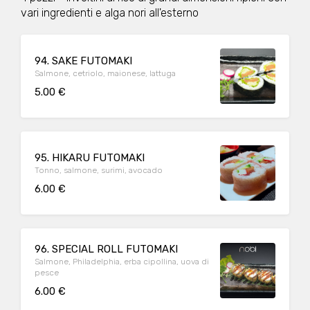
vari ingredienti e alga nori all'esterno
94. SAKE FUTOMAKI
Salmone, cetriolo, maionese, lattuga
5.00 €
95. HIKARU FUTOMAKI
Tonno, salmone, surimi, avocado
6.00 €
96. SPECIAL ROLL FUTOMAKI
Salmone, Philadelphia, erba cipollina, uova di
pesce
6.00 €