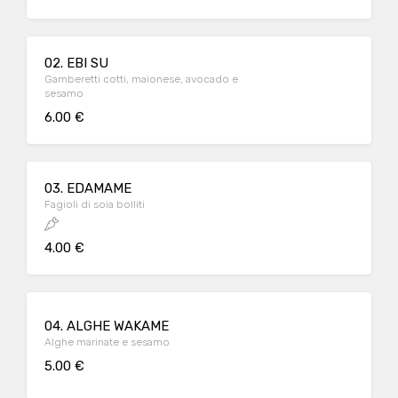
02. EBI SU
Gamberetti cotti, maionese, avocado e
sesamo
6.00 €
03. EDAMAME
Fagioli di soia bolliti
4.00 €
04. ALGHE WAKAME
Alghe marinate e sesamo
5.00 €