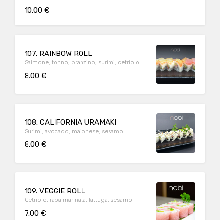
10.00 €
107. RAINBOW ROLL
Salmone, tonno, branzino, surimi, cetriolo
8.00 €
108. CALIFORNIA URAMAKI
Surimi, avocado, maionese, sesamo
8.00 €
109. VEGGIE ROLL
Cetriolo, rapa marinata, lattuga, sesamo
7.00 €