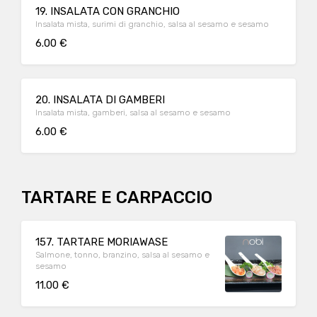
19. INSALATA CON GRANCHIO
Insalata mista, surimi di granchio, salsa al sesamo e sesamo
6.00 €
20. INSALATA DI GAMBERI
Insalata mista, gamberi, salsa al sesamo e sesamo
6.00 €
TARTARE E CARPACCIO
157. TARTARE MORIAWASE
Salmone, tonno, branzino, salsa al sesamo e
sesamo
11.00 €