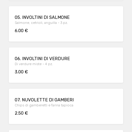
05. INVOLTINI DI SALMONE
Salmone, cetrioli, anguilla - 3 pz.
6.00 €
06. INVOLTINI DI VERDURE
Di verdure miste - 4 pz.
3.00 €
07. NUVOLETTE DI GAMBERI
Chips di gamberetti e farina tapioca
2.50 €