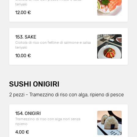
teriyaki
12.00 €
153. SAKE
Ciotola di riso con fettine di salmone e salsa
teriyaki
10.00 €
SUSHI ONIGIRI
2 pezzi - Tramezzino di riso con alga, ripieno di pesce
154. ONIGIRI
Tramezzino di riso con alga nori senza
ripieno
4.00 €