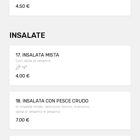
4.50 €
INSALATE
17. INSALATA MISTA
Con salsa al sesamo
4.00 €
18. INSALATA CON PESCE CRUDO
In Insalata mista, salmone, tonno, branzino,
salsa al sesamo e sesamo
7.00 €