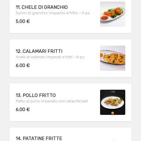
11. CHELE DI GRANCHIO
Surimi di granchio imapanto e fritto - 4 pz.
5.00 €
12. CALAMARI FRITTI
Anelli di calamari impanati e fritti - 8 pz.
6.00 €
13. POLLO FRITTO
Petto di pollo impanato con salsa teriyaki
6.00 €
14. PATATINE FRITTE