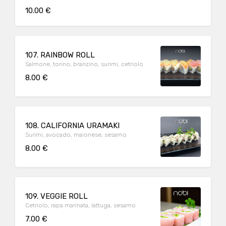
10.00 €
107. RAINBOW ROLL
Salmone, tonno, branzino, surimi, cetriolo
8.00 €
108. CALIFORNIA URAMAKI
Surimi, avocado, maionese, sesamo
8.00 €
109. VEGGIE ROLL
Cetriolo, rapa marinata, lattuga, sesamo
7.00 €