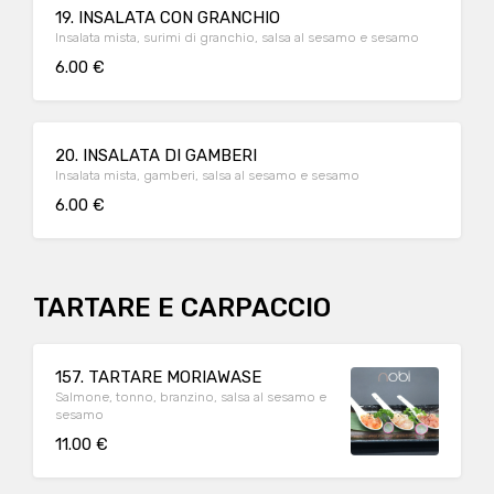
19. INSALATA CON GRANCHIO
Insalata mista, surimi di granchio, salsa al sesamo e sesamo
6.00 €
20. INSALATA DI GAMBERI
Insalata mista, gamberi, salsa al sesamo e sesamo
6.00 €
TARTARE E CARPACCIO
157. TARTARE MORIAWASE
Salmone, tonno, branzino, salsa al sesamo e
sesamo
11.00 €