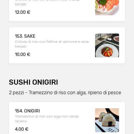
teriyaki
12.00 €
153. SAKE
Ciotola di riso con fettine di salmone e salsa
teriyaki
10.00 €
SUSHI ONIGIRI
2 pezzi - Tramezzino di riso con alga, ripieno di pesce
154. ONIGIRI
Tramezzino di riso con alga nori senza
ripieno
4.00 €