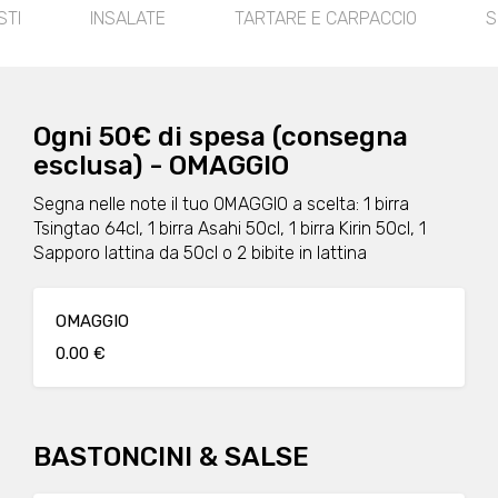
INSALATE
TARTARE E CARPACCIO
SUSHI HOS
Ogni 50€ di spesa (consegna
esclusa) - OMAGGIO
Segna nelle note il tuo OMAGGIO a scelta: 1 birra
Tsingtao 64cl, 1 birra Asahi 50cl, 1 birra Kirin 50cl, 1
Sapporo lattina da 50cl o 2 bibite in lattina
OMAGGIO
0.00 €
BASTONCINI & SALSE