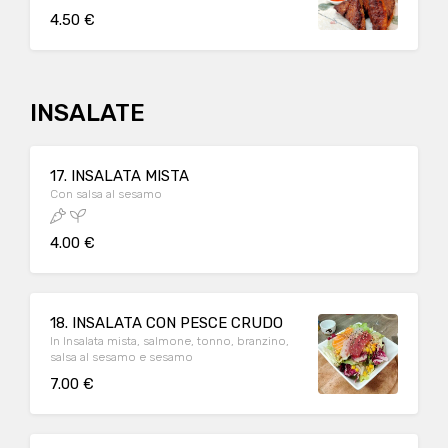
4.50 €
INSALATE
17. INSALATA MISTA
Con salsa al sesamo
4.00 €
18. INSALATA CON PESCE CRUDO
In Insalata mista, salmone, tonno, branzino,
salsa al sesamo e sesamo
7.00 €