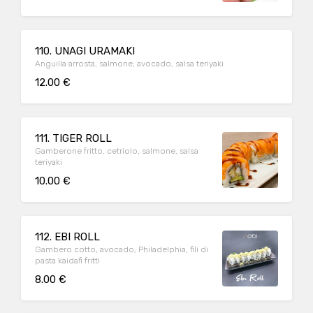
110. UNAGI URAMAKI
Anguilla arrosta, salmone, avocado, salsa teriyaki
12.00 €
111. TIGER ROLL
Gamberone fritto, cetriolo, salmone, salsa
teriyaki
10.00 €
112. EBI ROLL
Gambero cotto, avocado, Philadelphia, fili di
pasta kaidafi fritti
8.00 €