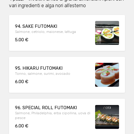
vari ingredienti e alga nori all'esterno
94. SAKE FUTOMAKI
Salmone, cetriolo, maionese, lattuga
5.00 €
95. HIKARU FUTOMAKI
Tonno, salmone, surimi, avocado
6.00 €
96. SPECIAL ROLL FUTOMAKI
Salmone, Philadelphia, erba cipollina, uova di
pesce
6.00 €