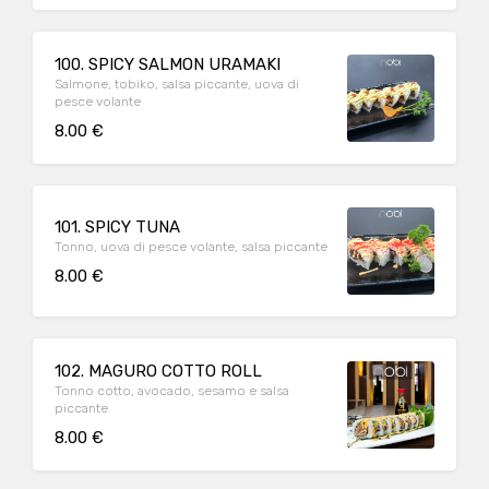
100. SPICY SALMON URAMAKI
Salmone, tobiko, salsa piccante, uova di
pesce volante
8.00 €
101. SPICY TUNA
Tonno, uova di pesce volante, salsa piccante
8.00 €
102. MAGURO COTTO ROLL
Tonno cotto, avocado, sesamo e salsa
piccante
8.00 €