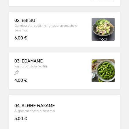
02. EBI SU
Gamberetti cotti, maionese, avocado e
sesamo
6.00 €
03. EDAMAME
Fagioli di soia bolliti
4.00 €
04. ALGHE WAKAME
Alghe marinate e sesamo
5.00 €