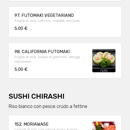
97. FUTOMAKI VEGETARIANO
Foglia di soia, cetriolo, insalata, avocado
5.00 €
98. CALIFORNIA FUTOMAKI
Foglia di soia, polpa di granchio, lattuga,
maionese
5.00 €
SUSHI CHIRASHI
Riso bianco con pesce crudo a fettine
152. MORIAWASE
Ciotola di riso con pesce misto e salsa