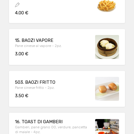
4.00 €
15. BAOZI VAPORE
Pane cinese al vapore - 2pz.
3.00 €
503. BAOZI FRITTO
Pane cinese fritto - 2pz.
3.50 €
16. TOAST DI GAMBERI
Gamberi, pane grano 00, verdure, pancetta
di maiale - 4pz.