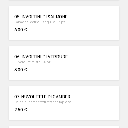
05. INVOLTINI DI SALMONE
Salmone, cetrioli, anguilla - 3 pz.
6.00 €
06. INVOLTINI DI VERDURE
Di verdure miste - 4 pz.
3.00 €
07. NUVOLETTE DI GAMBERI
Chips di gamberetti e farina tapioca
2.50 €