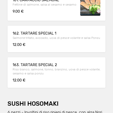
Fettine di salmone, salsa al sesamo e sesamo
9.00 €
162. TARTARE SPECIAL 1
Salmone tritato, avocado, uova di pesce volante e salsa Ponzu
12.00 €
163. TARTARE SPECIAL 2
Riso bianco, salmone, tonno, branzino, uova di pesce volante,
sesamo e salsa ponzu
12.00 €
SUSHI HOSOMAKI
6 pezzi - Involtini di riso ripieni di pesce, con alga Nori