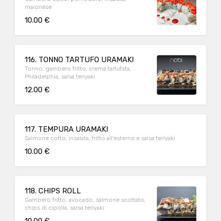
maionese
10.00 €
116. TONNO TARTUFO URAMAKI
Tonno, gambero fritto, crema tartufata,
Philadelphia, salsa teriyaki
12.00 €
117. TEMPURA URAMAKI
Salmone cotto, insalata, fritto all'esterno e salsa teriyaki
10.00 €
118. CHIPS ROLL
Gambero fritto, avocado, salmone scottato,
chips di cipolla, salsa teriyaki