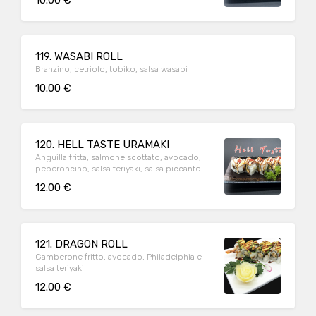
10.00 €
119. WASABI ROLL
Branzino, cetriolo, tobiko, salsa wasabi
10.00 €
120. HELL TASTE URAMAKI
Anguilla fritta, salmone scottato, avocado,
peperoncino, salsa teriyaki, salsa piccante
12.00 €
121. DRAGON ROLL
Gamberone fritto, avocado, Philadelphia e
salsa teriyaki
12.00 €