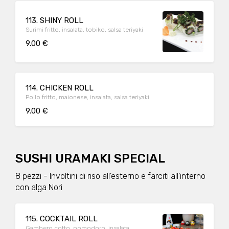
113. SHINY ROLL
Surimi fritto, insalata, tobiko, salsa teriyaki
9.00 €
114. CHICKEN ROLL
Pollo fritto, maionese, insalata, salsa teriyaki
9.00 €
SUSHI URAMAKI SPECIAL
8 pezzi - Involtini di riso all'esterno e farciti all'interno
con alga Nori
115. COCKTAIL ROLL
Gambero cotto, pomodoro, insalata,