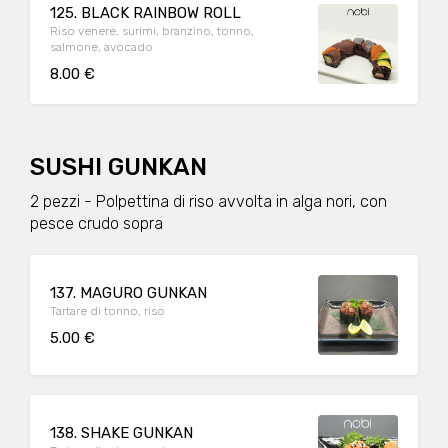
125. BLACK RAINBOW ROLL
Riso venere, surimi, branzino, tonno,
salmone, avocado
8.00 €
SUSHI GUNKAN
2 pezzi - Polpettina di riso avvolta in alga nori, con
pesce crudo sopra
137. MAGURO GUNKAN
Tartare di tonno, riso
5.00 €
138. SHAKE GUNKAN