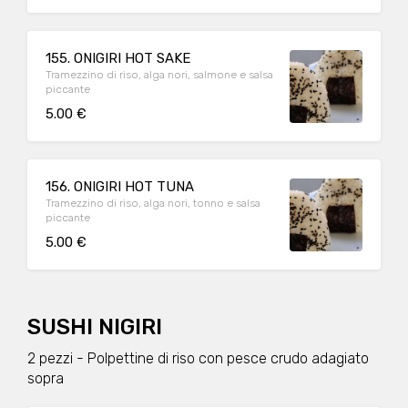
155. ONIGIRI HOT SAKE
Tramezzino di riso, alga nori, salmone e salsa
piccante
5.00 €
156. ONIGIRI HOT TUNA
Tramezzino di riso, alga nori, tonno e salsa
piccante
5.00 €
SUSHI NIGIRI
2 pezzi - Polpettine di riso con pesce crudo adagiato
sopra