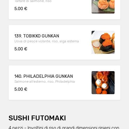
Tartare di salmone, riso
5.00 €
139. TOBIKKO GUNKAN
Uova di pesce volante, riso, alga esterna
5.00 €
140. PHILADELPHIA GUNKAN
Salmone all'esterno, riso, Philadelphia
5.00 €
SUSHI FUTOMAKI
4 pezzi - Involtini di riso di grandi dimensioni ripieni con