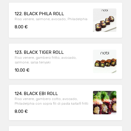
122. BLACK PHILA ROLL
Riso venere, salmone, avocado, Philadelphia
8.00 €
123. BLACK TIGER ROLL
Riso venere, gambero fritto, avocado,
salmone, salsa teriyaki
10.00 €
124. BLACK EBI ROLL
Riso venere, gambero cotto, avocado,
Philadelphia con sopra fili di pasta kaitaifi fritti
8.00 €