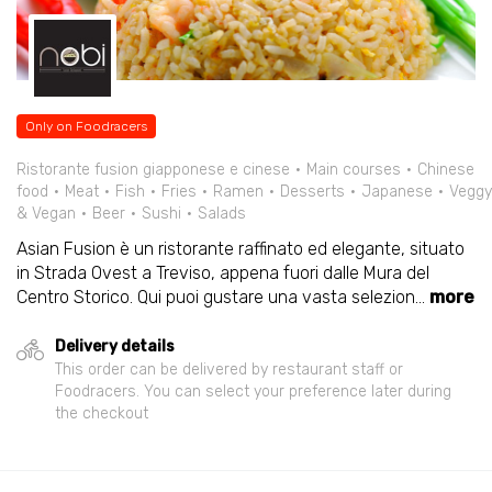
Only on Foodracers
Ristorante fusion giapponese e cinese
Main courses
Chinese
food
Meat
Fish
Fries
Ramen
Desserts
Japanese
Veggy
& Vegan
Beer
Sushi
Salads
Asian Fusion è un ristorante raffinato ed elegante, situato
in Strada Ovest a Treviso, appena fuori dalle Mura del
Centro Storico. Qui puoi gustare una vasta selezion
...
more
Delivery details
This order can be delivered by restaurant staff or
Foodracers. You can select your preference later during
the checkout