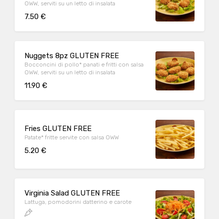
OWW, serviti su un letto di insalata
7.50 €
Nuggets 8pz GLUTEN FREE
Bocconcini di pollo* panati e fritti con salsa
OWW, serviti su un letto di insalata
11.90 €
Fries GLUTEN FREE
Patate* fritte servite con salsa OWW
5.20 €
Virginia Salad GLUTEN FREE
Lattuga, pomodorini datterino e carote