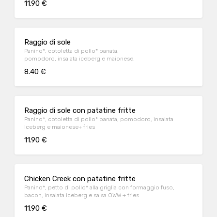
11.90 €
Raggio di sole
Panino*, cotoletta di pollo* panata,
pomodoro, insalata iceberg e maionese.
8.40 €
Raggio di sole con patatine fritte
Panino*, cotoletta di pollo* panata, pomodoro, insalata
iceberg e maionese+ fries
11.90 €
Chicken Creek con patatine fritte
Panino*, petto di pollo* alla griglia con formaggio fuso,
bacon, insalata iceberg e salsa OWW + fries
11.90 €