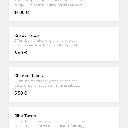
2 Strips di pollo* extra croccante, 2 Chicken
Wings, 4 Chicken Nuggets, serviti con salsa
Sweet & chili
14.00 €
Crispy Tacos
2 Tortillas morbide di grano ripiene con
bocconcini di pollo* fritti, salsa Special,
insalata iceberg e pico de gallo, il tutto
6.60 €
guarnito con sauce Cream
Chicken Tacos
2 Tortillas morbide di grano ripiene con
petto di pollo* accuratamente speziato,
peperoni e cipolla rossa marinati in salsa
5.50 €
Messicana, mix di formaggi, insalata iceberg
e pico de gallo, il tutto guarnito con sauce
Cream
Ribs Tacos
2 Tortillas morbide di grano ripiene con ribs
sfilacciata in salsa Barbecue, mix di formaggi,