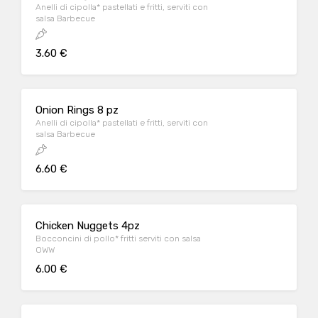
Anelli di cipolla* pastellati e fritti, serviti con
salsa Barbecue
3.60 €
Onion Rings 8 pz
Anelli di cipolla* pastellati e fritti, serviti con
salsa Barbecue
6.60 €
Chicken Nuggets 4pz
Bocconcini di pollo* fritti serviti con salsa
OWW
6.00 €