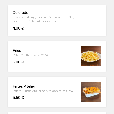
Colorado
Insalata iceberg, cappuccio rosso condito,
pomodorini datterino e carote
4.00 €
Fries
Patate* fritte e salsa OWW
5.00 €
Frites Atelier
Patate* Frites Atelier servite con salsa OWW
5.50 €