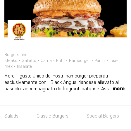
Burgers and
steaks
Galletto
Carne
Fritti
Hamburger
Panini
Tex-
mex
Insalate
Mordi il gusto unico dei nostri hamburger preparati
esclusivamente con il Black Angus irlandese allevato al
pascolo, accompagnato da fragranti patatine. Ass
...
more
Salads
Classic Burgers
Special Burgers