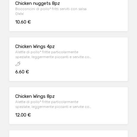
Chicken nuggets 8pz
Bocconcini di pollo* fritti serviti con salsa
OWW
10.60 €
Chicken Wings 4pz
Alette di pollo* fritte particolarmente
speziate, leggermente piccanti e servite con
salsa OWW
6.60 €
Chicken Wings 8pz
Alette di pollo* fritte particolarmente
speziate, leggermente piccanti e servite con
salsa OWW
12.00 €