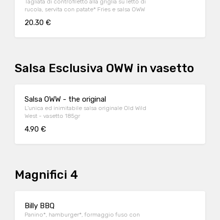
Tagliata di controfiletto alla griglia su letto di
rucola, servita con patate* Fries e salsa OWW
20.30 €
Salsa Esclusiva OWW in vasetto
Salsa OWW - the original
L'unica ed inimitabile salsa originale Old Wild
West - vasetto 185gr
4.90 €
Magnifici 4
Billy BBQ
Panino*, hamburger*, formaggio fuso con