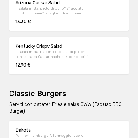
Arizona Caesar Salad
Insalata mista, petto di pollo* sfilacciato,
crostini di pane*, scaglie di Parmigiano
Reggiano DOP e salsa Caesar
13.30 €
Kentucky Crispy Salad
Insalata mista, bacon, cotoletta di pollo*
panata, salsa Caesar, nachos e pomodorini
datterino
12.90 €
Classic Burgers
Serviti con patate* Fries e salsa OWW (Escluso BBQ
Burger)
Dakota
Panino*, hamburger*, formaggio fuso e