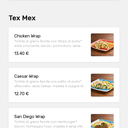
Tex Mex
Chicken Wrap
Tortilla di grano farcita con Strips di pollo*
extra croccante, bacon, pomodoro, salsa
cheddar, insalata, salsa Special servite con
13.40 €
patate* Fries e salsa OWW
Caesar Wrap
Tortilla di grano farcita con petto di pollo*
sfilacciato, salsa Caesar, insalata e scaglie di
Parmigiano Reggiano DOP, servita con
12.70 €
patate* Fries e salsa OWW
San Diego Wrap
Tortilla di grano farcita con hamburger*,
bacon, formaggio fuso, insalata e salsa OWW,