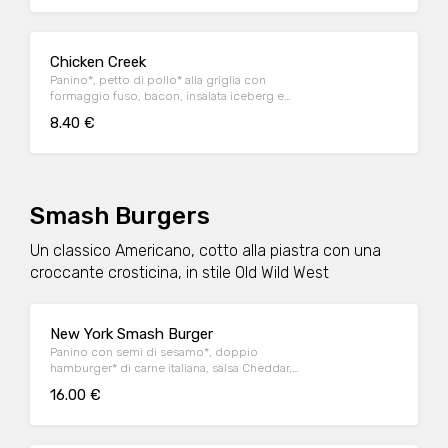
Chicken Creek
Panino*, petto di pollo* alla griglia con
formaggio fuso, bacon, insalata iceberg e
salsa OWW
8.40 €
Smash Burgers
Un classico Americano, cotto alla piastra con una
croccante crosticina, in stile Old Wild West
New York Smash Burger
Panino con semi di sesamo*, doppio
hamburger* di carne italiana, salsa Cheddar,
bacon, pomodoro, salsa OWW, insalata
16.00 €
iceberg e cetriolini, accompagnato da
patate* Fries e salsa OWW.