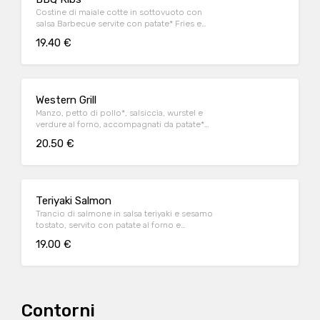
Costine di maiale cotte in sottovuoto con
salsa Barbecue servite con patate* Fries e
salsa Barbecue
19.40 €
Western Grill
Manzo, petto di pollo*, salsiccia, wurstel e
verdure al forno, accompagnati da patate*
Fries e salsa OWW (per 1 persona)
20.50 €
Teriyaki Salmon
Trancio di salmone in salsa teriyaki e sesamo
tostato, servito con patate al forno e
fagiolini*
19.00 €
Contorni