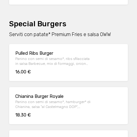
OWW
Special Burgers
Serviti con patate* Premium Fries e salsa OWW
Pulled Ribs Burger
Panino con semi di sesamo*, ribs sfilacciata
in salsa Barbecue, mix di formaggi, onion
relish, cappuccio rosso condito e insalata
16.00 €
iceberg
Chianina Burger Royale
Panino con semi di sesamo*, hamburger* di
Chianina, salsa "al Castelmagno DOP",
guanciale nostrano, cappuccio rosso
18.30 €
condito (con salsa alla senape) e insalata
iceberg