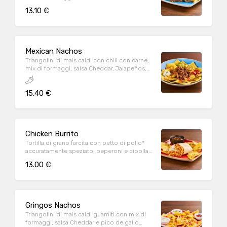
servita con patate* Fries e salsa OWW
13.10 €
Mexican Nachos
Triangolini di mais caldi con chili con carne,
mix di formaggi, salsa Cheddar, Jalapeños,
pomodoro e prezzemolo fresco, serviti con
mix di salse (Guacamole, Messicana e sauce
15.40 €
Cream)
Chicken Burrito
Tortilla di grano farcita con petto di pollo*
accuratamente speziato, peperoni e cipolla
rossa marinati in salsa Messicana, mix di
13.00 €
formaggi, insalata iceberg, riso basmati,
Jalapeños e panna acida, servita con "Fagioli
alla BUD Spencer"
Gringos Nachos
Triangolini di mais caldi guarniti con mix di
formaggi, salsa Cheddar e pico de gallo