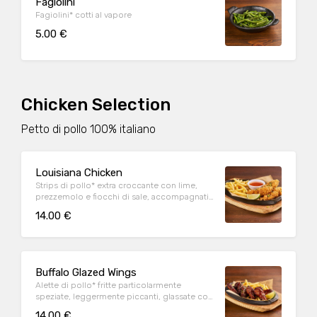
Fagiolini
Fagiolini* cotti al vapore
5.00 €
Chicken Selection
Petto di pollo 100% italiano
Louisiana Chicken
Strips di pollo* extra croccante con lime,
prezzemolo e fiocchi di sale, accompagnati
da patate* Fries e salsa Sweet & chili
14.00 €
Buffalo Glazed Wings
Alette di pollo* fritte particolarmente
speziate, leggermente piccanti, glassate con
Korean sauce, sesamo tostato, prezzemolo,
14.00 €