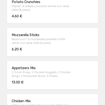
Potato Crunchies
Pepite* di patate croccanti servite con salsa
OWW (8 pezzi)
4.60 €
Mozzarella Sticks
Bastoncini* di mozzarella pastellati e fritti
serviti con salsa OWW (6 pezzi)
6.20 €
Appetizers Mix
2 Onion Rings, 2 Chicken Nuggets, 2 Chicken
Wings, 2 Mozzarella Sticks, 6 Potato
Crunchies, serviti con salsa OWW
13.00 €
Chicken Mix