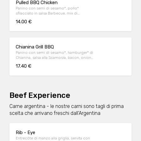
Pulled BBQ Chicken
Panino con semi di sesamo*, pollo*
sfilacciato in salsa Barbecue, mix di
formaggi, onion relish, bacon, maionese e
14.00 €
insalata iceberg
Chianina Grill BBQ
Panino con semi di sesamo*, hamburger* di
Chianina, salsa alla Scamorza, bacon, onion
relish, insalata iceberg e salsa Barbecue
17.40 €
Beef Experience
Carne argentina - le nostre carni sono tagli di prima
scelta che arrivano freschi dall'Argentina
Rib - Eye
Entrecôte di manzo alla griglia, servita con