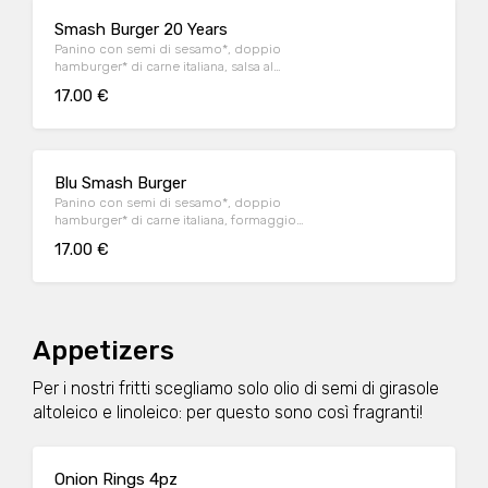
Smash Burger 20 Years
Panino con semi di sesamo*, doppio
hamburger* di carne italiana, salsa al
"Pecorino Romano DOP", guanciale nostrano,
17.00 €
insalata iceberg, salsa maionese senapata
con pomodori secchi, servito con patate*
Fries e salsa OWW.
Blu Smash Burger
Panino con semi di sesamo*, doppio
hamburger* di carne italiana, formaggio
Cheddar affumicato, bacon, salsa smoked,
17.00 €
insalata iceberg, servito con patate* Fries e
salsa OWW.
Appetizers
Per i nostri fritti scegliamo solo olio di semi di girasole
altoleico e linoleico: per questo sono così fragranti!
Onion Rings 4pz