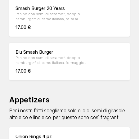
Smash Burger 20 Years
Panino con semi di sesamo*, doppio
hamburger* di carne italiana, salsa al
"Pecorino Romano DOP", guanciale nostrano,
17.00 €
insalata iceberg, salsa maionese senapata
con pomodori secchi, servito con patate*
Fries e salsa OWW.
Blu Smash Burger
Panino con semi di sesamo*, doppio
hamburger* di carne italiana, formaggio
Cheddar affumicato, bacon, salsa smoked,
17.00 €
insalata iceberg, servito con patate* Fries e
salsa OWW
Appetizers
Per i nostri fritti scegliamo solo olio di semi di girasole
altoleico e linoleico: per questo sono così fragranti!
Onion Rings 4 pz