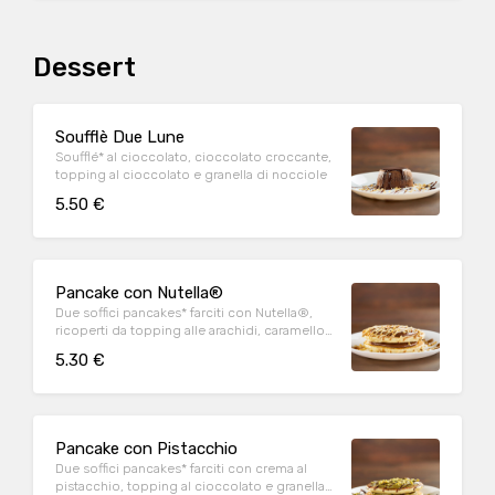
Dessert
Soufflè Due Lune
Soufflé* al cioccolato, cioccolato croccante,
topping al cioccolato e granella di nocciole
5.50 €
Pancake con Nutella®
Due soffici pancakes* farciti con Nutella®,
ricoperti da topping alle arachidi, caramello
salato e granella di nocciola
5.30 €
Pancake con Pistacchio
Due soffici pancakes* farciti con crema al
pistacchio, topping al cioccolato e granella