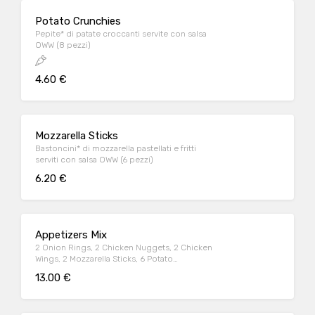
Potato Crunchies
Pepite* di patate croccanti servite con salsa
OWW (8 pezzi)
4.60 €
Mozzarella Sticks
Bastoncini* di mozzarella pastellati e fritti
serviti con salsa OWW (6 pezzi)
6.20 €
Appetizers Mix
2 Onion Rings, 2 Chicken Nuggets, 2 Chicken
Wings, 2 Mozzarella Sticks, 6 Potato
Crunchies, serviti con salsa OWW
13.00 €