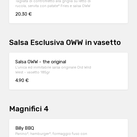
Tagliata di controfiletto alla griglia su letto di
rucola, servita con patate* Fries e salsa OWW
20.30 €
Salsa Esclusiva OWW in vasetto
Salsa OWW - the original
L'unica ed inimitabile salsa originale Old Wild
West - vasetto 185gr
4.90 €
Magnifici 4
Billy BBQ
Panino*, hamburger*, formaggio fuso con