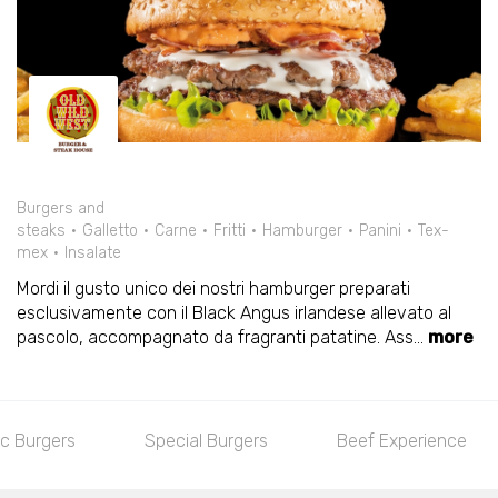
Burgers and
steaks
Galletto
Carne
Fritti
Hamburger
Panini
Tex-
mex
Insalate
Mordi il gusto unico dei nostri hamburger preparati
esclusivamente con il Black Angus irlandese allevato al
pascolo, accompagnato da fragranti patatine. Ass
...
more
 Burgers
Beef Experience
Le Specialità del Sal