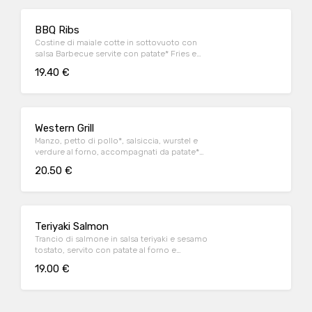
BBQ Ribs
Costine di maiale cotte in sottovuoto con
salsa Barbecue servite con patate* Fries e
salsa Barbecue
19.40 €
Western Grill
Manzo, petto di pollo*, salsiccia, wurstel e
verdure al forno, accompagnati da patate*
Fries e salsa OWW (per 1 persona)
20.50 €
Teriyaki Salmon
Trancio di salmone in salsa teriyaki e sesamo
tostato, servito con patate al forno e
fagiolini*
19.00 €