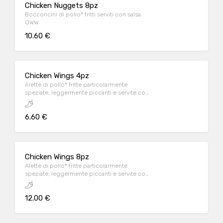
Chicken Nuggets 8pz
Bocconcini di pollo* fritti serviti con salsa
OWW
10.60 €
Chicken Wings 4pz
Alette di pollo* fritte particolarmente
speziate, leggermente piccanti e servite con
salsa OWW
6.60 €
Chicken Wings 8pz
Alette di pollo* fritte particolarmente
speziate, leggermente piccanti e servite con
salsa OWW
12.00 €