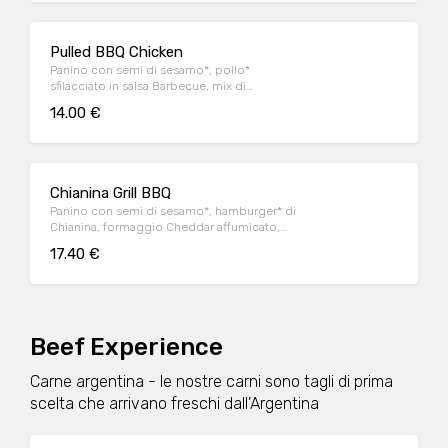
Pulled BBQ Chicken
Panino con semi di sesamo*, pollo*
sfilacciato in salsa Barbecue, mix di
formaggi, onion relish, bacon, maionese e
14.00 €
insalata iceberg, servito con patate* Fries e
salsa OWW
Chianina Grill BBQ
Panino con semi di sesamo*, hamburger* di
Chianina, formaggio Cheddar affumicato,
bacon, onion relish, insalata iceberg, salsa
17.40 €
Barbecue, servito con patate* Fries e salsa
OWW
Beef Experience
Carne argentina - le nostre carni sono tagli di prima
scelta che arrivano freschi dall'Argentina