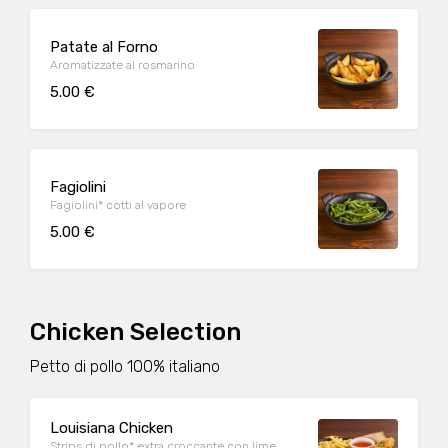
Patate al Forno
Aromatizzate al rosmarino
5.00 €
Fagiolini
Fagiolini* cotti al vapore
5.00 €
Chicken Selection
Petto di pollo 100% italiano
Louisiana Chicken
Strips di pollo* extra croccante con lime,