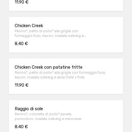
11.90 €
Chicken Creek
Panino*, petto di pollo* alla griglia con
formaggio fuso, bacon, insalata iceberg e
salsa OWW
8.40 €
Chicken Creek con patatine fritte
Panino*, petto di pollo* alla griglia con formaggio fuso,
bacon, insalata iceberg e salsa OWW + fries
11.90 €
Raggio di sole
Panino*, cotoletta di pollo* panata,
pomodoro, insalata iceberg e maionese.
8.40 €