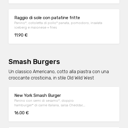
Raggio di sole con patatine fritte
Panino*, cotoletta di pollo* panata, pomodoro, insalata
iceberg e maionese + fries
11.90 €
Smash Burgers
Un classico Americano, cotto alla piastra con una
croccante crosticina, in stile Old Wild West
New York Smash Burger
Panino con semi di sesamo*, doppio
hamburger* di carne italiana, salsa Cheddar,
bacon, pomodoro, salsa OWW, insalata
16.00 €
iceberg e cetriolini, accompagnato da
patate* Fries e salsa OWW.