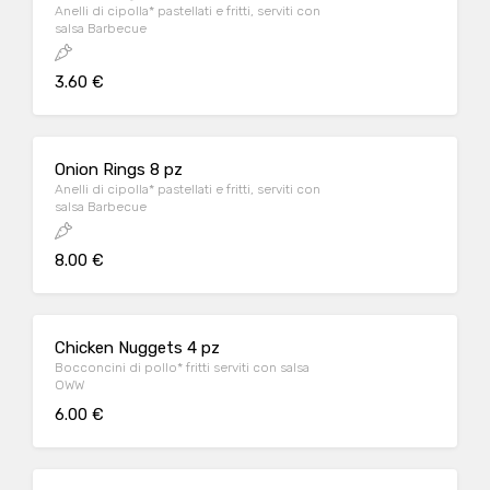
Anelli di cipolla* pastellati e fritti, serviti con
salsa Barbecue
3.60 €
Onion Rings 8 pz
Anelli di cipolla* pastellati e fritti, serviti con
salsa Barbecue
8.00 €
Chicken Nuggets 4 pz
Bocconcini di pollo* fritti serviti con salsa
OWW
6.00 €