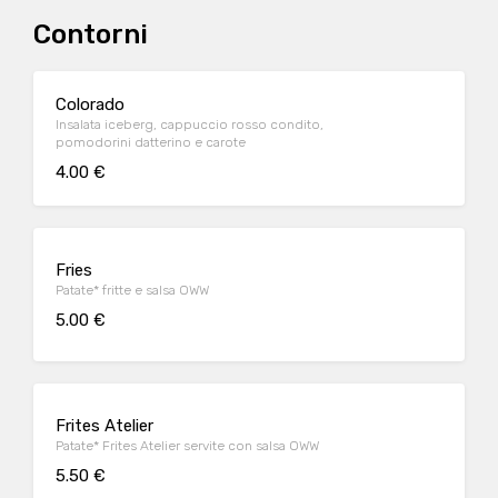
Contorni
Colorado
Insalata iceberg, cappuccio rosso condito,
pomodorini datterino e carote
4.00 €
Fries
Patate* fritte e salsa OWW
5.00 €
Frites Atelier
Patate* Frites Atelier servite con salsa OWW
5.50 €