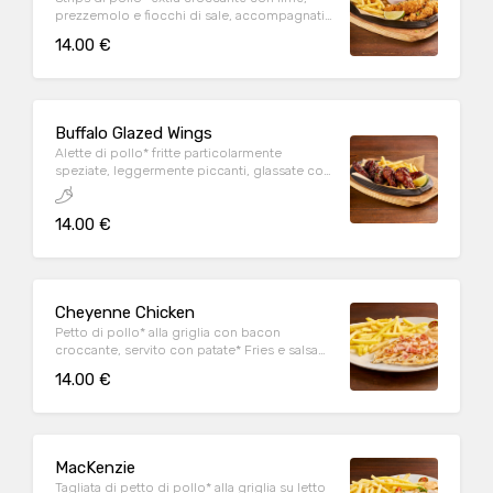
prezzemolo e fiocchi di sale, accompagnati
da patate* Fries e salsa Sweet & chili
14.00 €
Buffalo Glazed Wings
Alette di pollo* fritte particolarmente
speziate, leggermente piccanti, glassate con
Korean sauce, sesamo tostato, prezzemolo,
lime e servite con patate* Fries
14.00 €
Cheyenne Chicken
Petto di pollo* alla griglia con bacon
croccante, servito con patate* Fries e salsa
OWW
14.00 €
MacKenzie
Tagliata di petto di pollo* alla griglia su letto