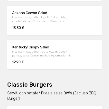
Arizona Caesar Salad
Insalata mista, petto di pollo* sfilacciato,
crostini di pane*, scaglie di Parmigiano
Reggiano DOP e salsa Caesar
13.30 €
Kentucky Crispy Salad
Insalata mista, bacon, cotoletta di pollo*
panata, salsa Caesar, nachos e pomodorini
datterino
12.90 €
Classic Burgers
Serviti con patate* Fries e salsa OWW (Escluso BBQ
Burger)