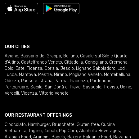
OUR CITIES
Aviano
,
Bassano del Grappa
,
Belluno
,
Casale sul Sile e Quarto
d'Altino
,
Castelfranco Veneto
,
Cittadella
,
Conegliano
,
Cremona
,
Dolo
,
Este
,
Fidenza
,
Gorizia
,
Jesolo
,
Lignano Sabbiadoro
,
Lodi
,
Lucca
,
Mantova
,
Mestre
,
Mirano
,
Mogliano Veneto
,
Montebelluna
,
Oderzo
,
Paese e Istrana
,
Parma
,
Piacenza
,
Pordenone
,
Portogruaro
,
Sacile
,
San Donà di Piave
,
Sassuolo
,
Treviso
,
Udine
,
Vercelli
,
Vicenza
,
Vittorio Veneto
OUR RESTAURANT OFFERINGS
Cioccolato
,
Hamburger
,
Bruschette
,
Gluten free
,
Cucina
Vietnamita
,
Taglieri
,
Kebab
,
Pop Corn
,
Alcoholic Beverages
,
Arabian Food
,
Arancini
,
Bagels
,
Bakery
,
Balcanic Food
,
Bavarian