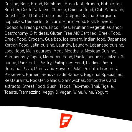
Cuisine
,
Beer
,
Bread
,
Breakfast
,
Breakfast
,
Brunch
,
Bubble Tea
,
Butcher
,
Ceste Natalizie
,
Cheese
,
Chinese food
,
Club Sandwich
,
Cocktail
,
Cold Cuts
,
Creole food
,
Crêpes
,
Cucina Georgiana
,
cupcakes
,
Desserts
,
Dolciumi
,
Ethnic Food
,
Fish
,
Flowers
,
Focaccia
,
Fresh pasta
,
Frico
,
Fries
,
Fruit and vegetables shop
,
Gastronomy
,
Gift ideas
,
Gluten Free AIC Certified
,
Greek Food
,
Greek Food
,
Grocery
,
Gua bao
,
Ice cream
,
Indian food
,
Japanese
,
Korean Food
,
Latin cuisine
,
Laundry
,
Laundry
,
Lebanese cuisine
,
Local food
,
Main courses
,
Meat
,
Meatballs
,
Mexican Cuisine
,
Montaditos y Tapas
,
Moroccan Food
,
Paella
,
panuozzi, calzoni &
pucce
,
Panzerotti
,
Pastry
,
Philippines Food
,
Piadine
,
Pinsa
Romana
,
Pizza
,
Plants and Flowers
,
Pokè
,
Polenta
,
Presents
,
Preserves
,
Ramen
,
Ready-made Sauces
,
Regional Specialties
,
Restaurants
,
Rooster
,
Salads
,
Sandwiches
,
Smoothies and
extracts
,
Street Food
,
Sushi
,
Tacos
,
Tex-mex
,
Thai
,
Tigelle
,
Toasts
,
Tramezzino
,
Veggy & Vegan
,
Wine
,
Wine
,
Yogurt