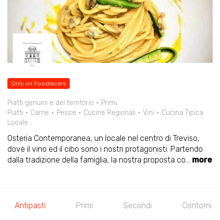
Only on Foodracers
Piatti genuini e del territorio
Primi
Piatti
Carne
Pesce
Cucine Regionali
Vini
Cucina Tipica
Locale
Osteria Contemporanea, un locale nel centro di Treviso,
dove il vino ed il cibo sono i nostri protagonisti. Partendo
dalla tradizione della famiglia, la nostra proposta co
...
more
Antipasti
Primi
Secondi
Contorni