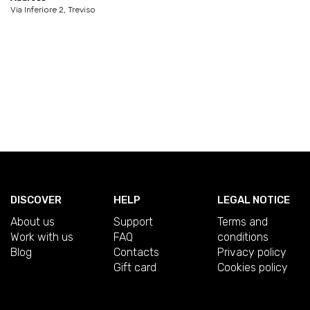
Via Inferiore 2, Treviso
DISCOVER
HELP
LEGAL NOTICE
About us
Support
Terms and
Work with us
FAQ
conditions
Blog
Contacts
Privacy policy
Gift card
Cookies policy