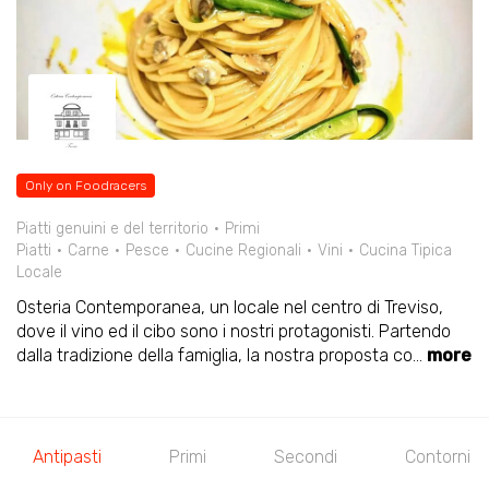
Only on Foodracers
Piatti genuini e del territorio
Primi
Piatti
Carne
Pesce
Cucine Regionali
Vini
Cucina Tipica
Locale
Osteria Contemporanea, un locale nel centro di Treviso,
dove il vino ed il cibo sono i nostri protagonisti. Partendo
dalla tradizione della famiglia, la nostra proposta co
...
more
Antipasti
Primi
Secondi
Contorni