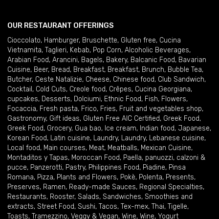
OUR RESTAURANT OFFERINGS
Cioccolato
,
Hamburger
,
Bruschette
,
Gluten free
,
Cucina
Vietnamita
,
Taglieri
,
Kebab
,
Pop Corn
,
Alcoholic Beverages
,
Arabian Food
,
Arancini
,
Bagels
,
Bakery
,
Balcanic Food
,
Bavarian
Cuisine
,
Beer
,
Bread
,
Breakfast
,
Breakfast
,
Brunch
,
Bubble Tea
,
Butcher
,
Ceste Natalizie
,
Cheese
,
Chinese food
,
Club Sandwich
,
Cocktail
,
Cold Cuts
,
Creole food
,
Crêpes
,
Cucina Georgiana
,
cupcakes
,
Desserts
,
Dolciumi
,
Ethnic Food
,
Fish
,
Flowers
,
Focaccia
,
Fresh pasta
,
Frico
,
Fries
,
Fruit and vegetables shop
,
Gastronomy
,
Gift ideas
,
Gluten Free AIC Certified
,
Greek Food
,
Greek Food
,
Grocery
,
Gua bao
,
Ice cream
,
Indian food
,
Japanese
,
Korean Food
,
Latin cuisine
,
Laundry
,
Laundry
,
Lebanese cuisine
,
Local food
,
Main courses
,
Meat
,
Meatballs
,
Mexican Cuisine
,
Montaditos y Tapas
,
Moroccan Food
,
Paella
,
panuozzi, calzoni &
pucce
,
Panzerotti
,
Pastry
,
Philippines Food
,
Piadine
,
Pinsa
Romana
,
Pizza
,
Plants and Flowers
,
Pokè
,
Polenta
,
Presents
,
Preserves
,
Ramen
,
Ready-made Sauces
,
Regional Specialties
,
Restaurants
,
Rooster
,
Salads
,
Sandwiches
,
Smoothies and
extracts
,
Street Food
,
Sushi
,
Tacos
,
Tex-mex
,
Thai
,
Tigelle
,
Toasts
,
Tramezzino
,
Veggy & Vegan
,
Wine
,
Wine
,
Yogurt