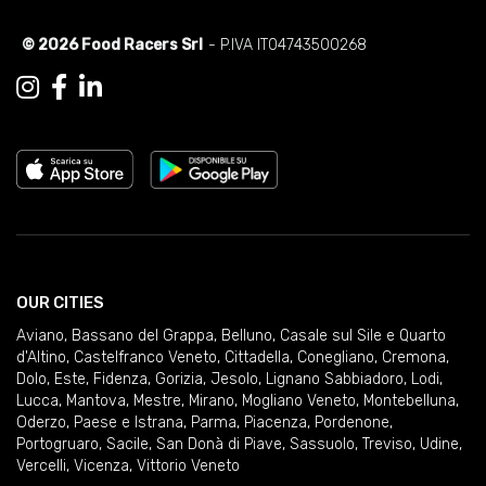
© 2026 Food Racers Srl
- P.IVA IT04743500268
OUR CITIES
Aviano
,
Bassano del Grappa
,
Belluno
,
Casale sul Sile e Quarto
d'Altino
,
Castelfranco Veneto
,
Cittadella
,
Conegliano
,
Cremona
,
Dolo
,
Este
,
Fidenza
,
Gorizia
,
Jesolo
,
Lignano Sabbiadoro
,
Lodi
,
Lucca
,
Mantova
,
Mestre
,
Mirano
,
Mogliano Veneto
,
Montebelluna
,
Oderzo
,
Paese e Istrana
,
Parma
,
Piacenza
,
Pordenone
,
Portogruaro
,
Sacile
,
San Donà di Piave
,
Sassuolo
,
Treviso
,
Udine
,
Vercelli
,
Vicenza
,
Vittorio Veneto