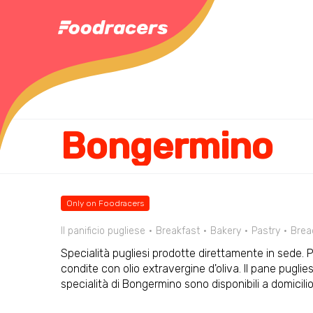
Bongermino
Only on Foodracers
Il panificio pugliese
Breakfast
Bakery
Pastry
Brea
Specialità pugliesi prodotte direttamente in sede
condite con olio extravergine d'oliva. Il pane pugliese
specialità di Bongermino sono disponibili a domicilio