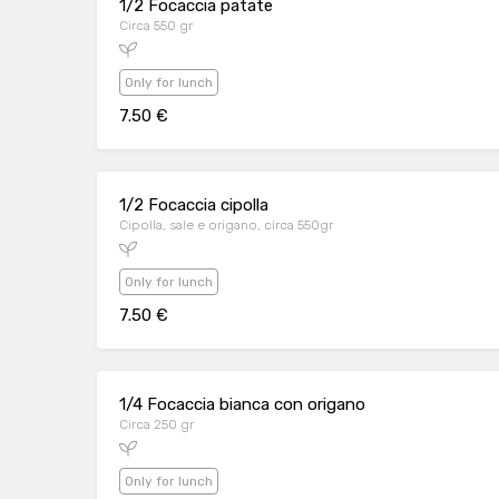
1/2 Focaccia patate
Circa 550 gr
Only for lunch
7.50 €
1/2 Focaccia cipolla
Cipolla, sale e origano, circa 550gr
Only for lunch
7.50 €
1/4 Focaccia bianca con origano
Circa 250 gr
Only for lunch