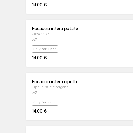
14.00 €
Focaccia intera patate
Circa 1,1 kg
Only for lunch
14.00 €
Focaccia intera cipolla
Cipolla, sale e origano
Only for lunch
14.00 €