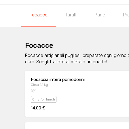
Focacce
Taralli
Pane
Pro
Focacce
Focacce artigianali pugliesi, preparate ogni giorno
duro. Scegli tra intera, metà o un quarto!
Focaccia intera pomodorini
Circa 1,1 kg
Only for lunch
14.00 €