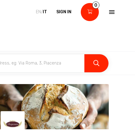
0
EN/
IT
SIGN IN