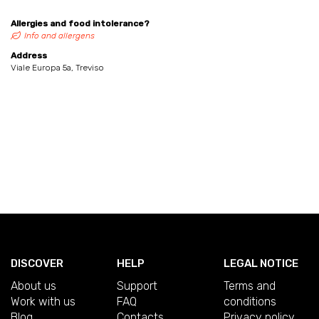
Allergies and food intolerance?
Info and allergens
Address
Viale Europa 5a, Treviso
DISCOVER
HELP
LEGAL NOTICE
About us
Support
Terms and
Work with us
FAQ
conditions
Blog
Contacts
Privacy policy