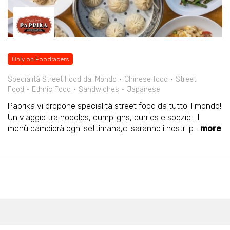
Only on Foodracers
Specialità Street Food dal Mondo
Chinese food
Street
Food
Ethnic Food
Sandwiches
Japanese
Paprika vi propone specialità street food da tutto il mondo!
Un viaggio tra noodles, dumpligns, curries e spezie... Il
menù cambierà ogni settimana,ci saranno i nostri p
...
more