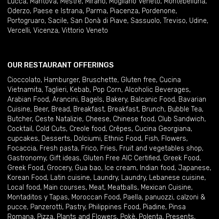
Lucca
,
Mantova
,
Mestre
,
Mirano
,
Mogliano Veneto
,
Montebelluna
,
Oderzo
,
Paese e Istrana
,
Parma
,
Piacenza
,
Pordenone
,
Portogruaro
,
Sacile
,
San Donà di Piave
,
Sassuolo
,
Treviso
,
Udine
,
Vercelli
,
Vicenza
,
Vittorio Veneto
OUR RESTAURANT OFFERINGS
Cioccolato
,
Hamburger
,
Bruschette
,
Gluten free
,
Cucina
Vietnamita
,
Taglieri
,
Kebab
,
Pop Corn
,
Alcoholic Beverages
,
Arabian Food
,
Arancini
,
Bagels
,
Bakery
,
Balcanic Food
,
Bavarian
Cuisine
,
Beer
,
Bread
,
Breakfast
,
Breakfast
,
Brunch
,
Bubble Tea
,
Butcher
,
Ceste Natalizie
,
Cheese
,
Chinese food
,
Club Sandwich
,
Cocktail
,
Cold Cuts
,
Creole food
,
Crêpes
,
Cucina Georgiana
,
cupcakes
,
Desserts
,
Dolciumi
,
Ethnic Food
,
Fish
,
Flowers
,
Focaccia
,
Fresh pasta
,
Frico
,
Fries
,
Fruit and vegetables shop
,
Gastronomy
,
Gift ideas
,
Gluten Free AIC Certified
,
Greek Food
,
Greek Food
,
Grocery
,
Gua bao
,
Ice cream
,
Indian food
,
Japanese
,
Korean Food
,
Latin cuisine
,
Laundry
,
Laundry
,
Lebanese cuisine
,
Local food
,
Main courses
,
Meat
,
Meatballs
,
Mexican Cuisine
,
Montaditos y Tapas
,
Moroccan Food
,
Paella
,
panuozzi, calzoni &
pucce
,
Panzerotti
,
Pastry
,
Philippines Food
,
Piadine
,
Pinsa
Romana
,
Pizza
,
Plants and Flowers
,
Pokè
,
Polenta
,
Presents
,