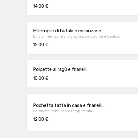
14.00 €
Millefoglie di bufala e melanzane
Bufala melanzane alla griglia pomodorini e basilico
12.00 €
Polpette al ragù e friarielli
10.00 €
Pochetta fatta in casa e friarielli...
Porchetta cotta bassa temperatura
12.00 €