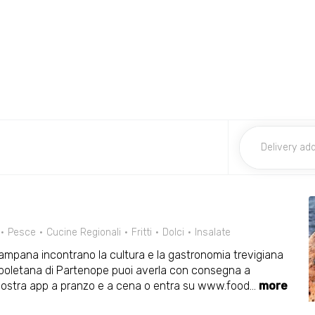
Pesce
Cucine Regionali
Fritti
Dolci
Insalate
ampana incontrano la cultura e la gastronomia trevigiana
 napoletana di Partenope puoi averla con consegna a
a nostra app a pranzo e a cena o entra su www.food
...
more