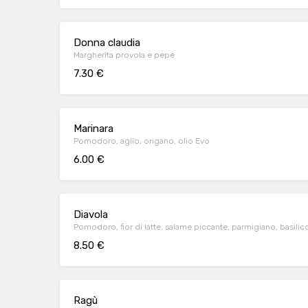
Donna claudia
Margherita provola e pepe
7.30 €
Marinara
Pomodoro, aglio, origano, olio Evo
6.00 €
Diavola
Pomodoro, fior di latte, salame piccante, parmigiano, basilic
8.50 €
Ragù