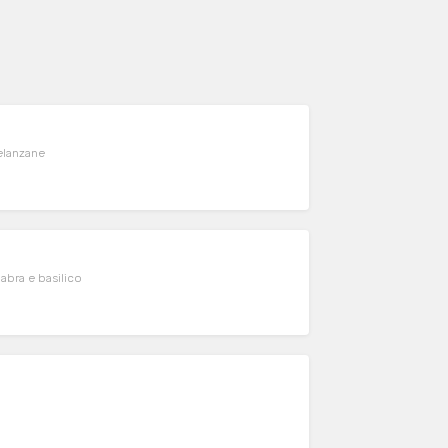
elanzane
labra e basilico