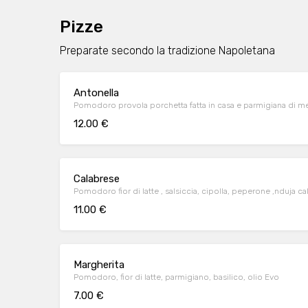
Pizze
Preparate secondo la tradizione Napoletana
Antonella
Pomodoro provola porchetta fatta in casa e parmigiana di m
12.00 €
Calabrese
Pomodoro fior di latte , salsiccia, cipolla, peperone ,nduja ca
11.00 €
Margherita
Pomodoro, fior di latte, parmigiano, basilico, olio Evo
7.00 €