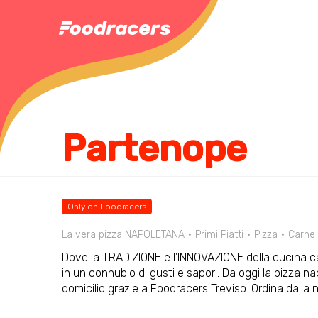
Partenope
Only on Foodracers
La vera pizza NAPOLETANA
Primi Piatti
Pizza
Carne
Dove la TRADIZIONE e l’INNOVAZIONE della cucina c
in un connubio di gusti e sapori. Da oggi la pizza
domicilio grazie a Foodracers Treviso. Ordina dall