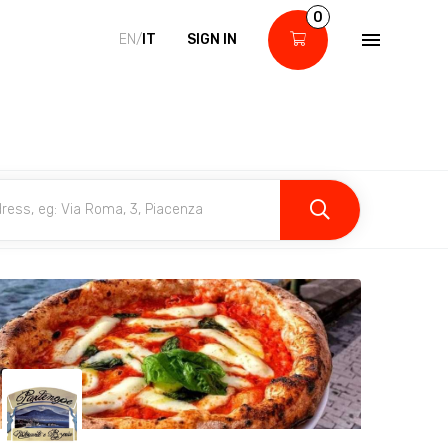
0
EN/
IT
SIGN IN