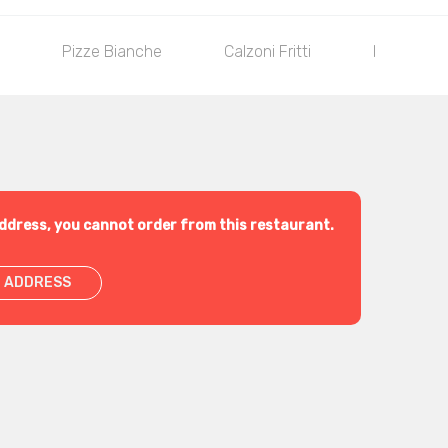
Pizze Bianche
Calzoni Fritti
I Primi Piat
ddress, you cannot order from this restaurant.
 ADDRESS