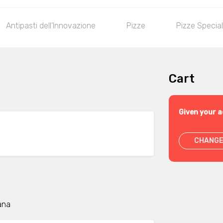
Antipasti dell'Innovazione
Pizze
Pizze Special
Cart
Given your a
CHANGE
pana