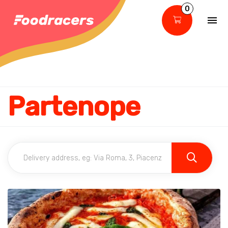
0
Partenope