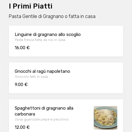
I Primi Piatti
Pasta Gentile di Gragnano o fatta in casa
Linguine di gragnano allo scoglio
Pasta fresca fatta da noi in casa
16.00 €
Gnocchi al ragù napoletano
Gnocchi fatti in casa
9.00 €
Spaghettoni di gragnano alla
carbonara
Uova guanciale pepe e pecorino
12.00 €