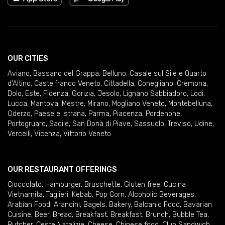
OUR CITIES
Aviano
,
Bassano del Grappa
,
Belluno
,
Casale sul Sile e Quarto
d'Altino
,
Castelfranco Veneto
,
Cittadella
,
Conegliano
,
Cremona
,
Dolo
,
Este
,
Fidenza
,
Gorizia
,
Jesolo
,
Lignano Sabbiadoro
,
Lodi
,
Lucca
,
Mantova
,
Mestre
,
Mirano
,
Mogliano Veneto
,
Montebelluna
,
Oderzo
,
Paese e Istrana
,
Parma
,
Piacenza
,
Pordenone
,
Portogruaro
,
Sacile
,
San Donà di Piave
,
Sassuolo
,
Treviso
,
Udine
,
Vercelli
,
Vicenza
,
Vittorio Veneto
OUR RESTAURANT OFFERINGS
Cioccolato
,
Hamburger
,
Bruschette
,
Gluten free
,
Cucina
Vietnamita
,
Taglieri
,
Kebab
,
Pop Corn
,
Alcoholic Beverages
,
Arabian Food
,
Arancini
,
Bagels
,
Bakery
,
Balcanic Food
,
Bavarian
Cuisine
,
Beer
,
Bread
,
Breakfast
,
Breakfast
,
Brunch
,
Bubble Tea
,
Butcher
,
Ceste Natalizie
,
Cheese
,
Chinese food
,
Club Sandwich
,