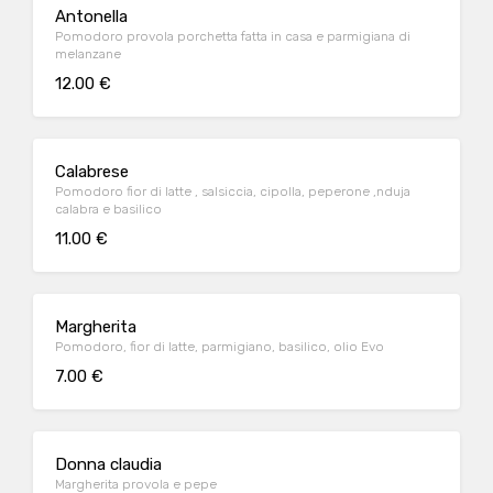
Antonella
Pomodoro provola porchetta fatta in casa e parmigiana di
melanzane
12.00 €
Calabrese
Pomodoro fior di latte , salsiccia, cipolla, peperone ,nduja
calabra e basilico
11.00 €
Margherita
Pomodoro, fior di latte, parmigiano, basilico, olio Evo
7.00 €
Donna claudia
Margherita provola e pepe