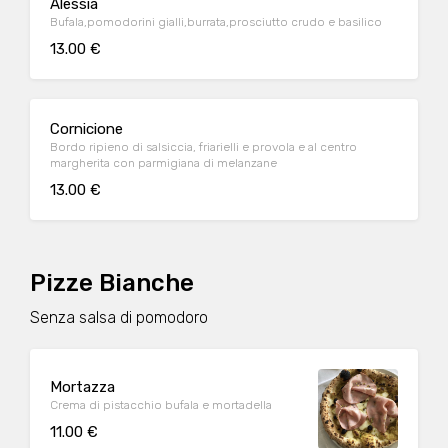
Alessia
Bufala,pomodorini gialli,burrata,prosciutto crudo e basilico
13.00 €
Cornicione
Bordo ripieno di salsiccia, friarielli e provola e al centro
margherita con parmigiana di melanzane
13.00 €
Pizze Bianche
Senza salsa di pomodoro
Mortazza
Crema di pistacchio bufala e mortadella
11.00 €