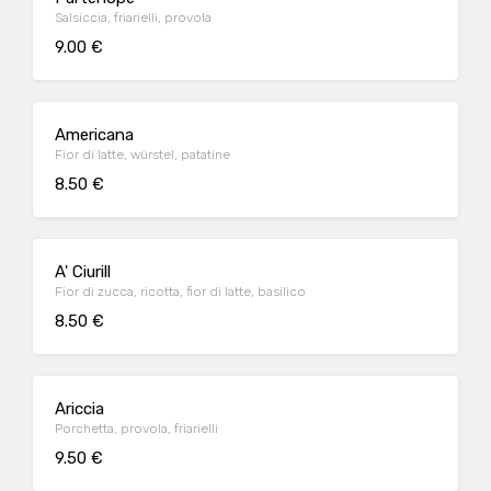
Salsiccia, friarielli, provola
9.00 €
Americana
Fior di latte, würstel, patatine
8.50 €
A' Ciurill
Fior di zucca, ricotta, fior di latte, basilico
8.50 €
Ariccia
Porchetta, provola, friarielli
9.50 €