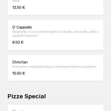
mare
12.50 €
O' Cappiello
Margherita. Il cornicione è ripieno di ricotta, prosciutto cotto a
pezzetti e basilico
8.50 €
Christian
Pomodoro mozzarella basilico melenzane fritte e polpettine
10.00 €
Pizze Special