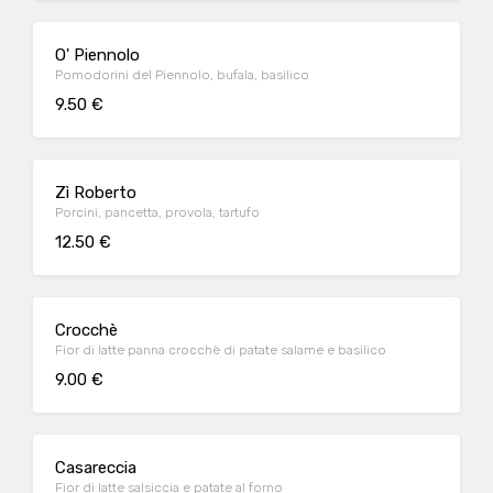
O' Piennolo
Pomodorini del Piennolo, bufala, basilico
9.50 €
Zì Roberto
Porcini, pancetta, provola, tartufo
12.50 €
Crocchè
Fior di latte panna crocchè di patate salame e basilico
9.00 €
Casareccia
Fior di latte salsiccia e patate al forno