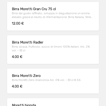
Birra Moretti Gran Cru 75 cl
Birra dal gusto raffinato, sviluppa in degustazione un aroma
elevato grazie al lievito di rifermentazione. Birra Italiana, Stile
Belga Alc. 6,8% vol. - 75 cl
12.00 €
Birra Moretti Radler
Birra, acqua, fruttosio, succo di limoni 100% italiani. Alc. 2%
vol. - 33 cl
4.00 €
Birra Moretti Zero
Birra Moretti Zero Analcolica Alc. 0% vol. - 33 cl € 3,5
4.00 €
Moretti bionda