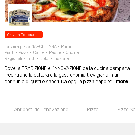
Only on Foodracers
La vera pizza NAPOLETANA
Primi
Piatti
Pizza
Carne
Pesce
Cucine
Regionali
Fritti
Dolci
Insalate
Dove la TRADIZIONE e l’INNOVAZIONE della cucina campana
incontrano la cultura e la gastronomia trevigiana in un
connubio di gusti e sapori. Da oggi la pizza napolet
...
more
tipasti dell'Innovazione
Pizze
Pizze Special