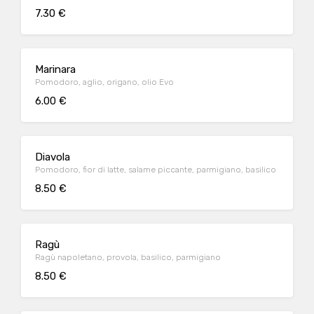
7.30 €
Marinara
Pomodoro, aglio, origano, olio Evo
6.00 €
Diavola
Pomodoro, fior di latte, salame piccante, parmigiano, basilico
8.50 €
Ragù
Ragù napoletano, provola, basilico, parmigiano
8.50 €