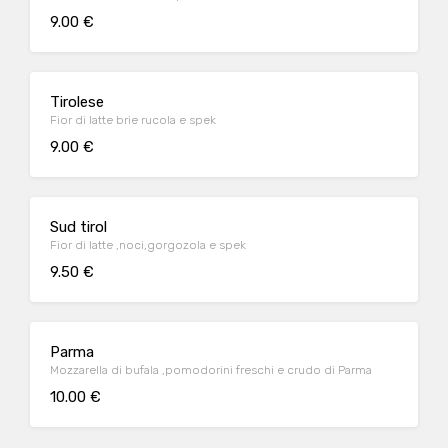
9.00 €
Tirolese
Fior di latte brie rucola e spek
9.00 €
Sud tirol
Fior di latte ,noci,gorgozola e spek
9.50 €
Parma
Mozzarella di bufala ,pomodorini freschi e crudo di Parma
10.00 €