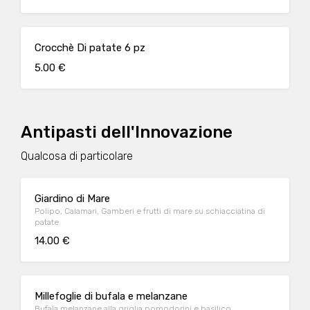
Crocchè Di patate 6 pz
5.00 €
Antipasti dell'Innovazione
Qualcosa di particolare
Giardino di Mare
Polipo, Calamari, Gamberi e frutti di mare su schiacciatina di
patate
14.00 €
Millefoglie di bufala e melanzane
Bufala melanzane alla griglia pomodorini e basilico