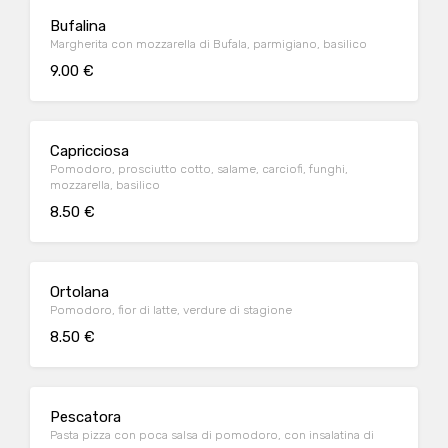
Bufalina
Margherita con mozzarella di Bufala, parmigiano, basilico
9.00 €
Capricciosa
Pomodoro, prosciutto cotto, salame, carciofi, funghi,
mozzarella, basilico
8.50 €
Ortolana
Pomodoro, fior di latte, verdure di stagione
8.50 €
Pescatora
Pasta pizza con poca salsa di pomodoro, con insalatina di