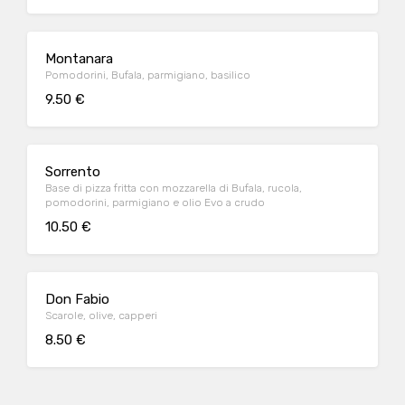
Montanara
Pomodorini, Bufala, parmigiano, basilico
9.50 €
Sorrento
Base di pizza fritta con mozzarella di Bufala, rucola,
pomodorini, parmigiano e olio Evo a crudo
10.50 €
Don Fabio
Scarole, olive, capperi
8.50 €