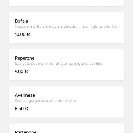
Bufala
Mozzarella di Bufala, rucola, pomodorini, parmigiano, olio Evo
10.00 €
Peperone
Salsiccia, peperone, fior di latte, parmigiano, basilico
9.00 €
Avellinese
Ricotta, gorgonzola, brie, fior di latte
8.50 €
Partenope