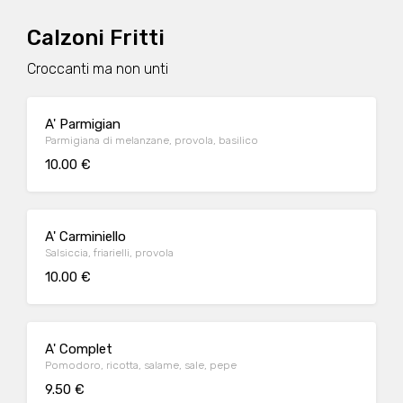
Calzoni Fritti
Croccanti ma non unti
A' Parmigian
Parmigiana di melanzane, provola, basilico
10.00 €
A' Carminiello
Salsiccia, friarielli, provola
10.00 €
A' Complet
Pomodoro, ricotta, salame, sale, pepe
9.50 €