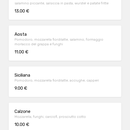
salamino piccante, salsiccia in pasta, wurstel e patate fritte
13.00 €
Aosta
Pomodoro, mozzarella fiordilatte, salamino, formaggio
morlacco del grappa e funghi
11.00 €
Siciliana
Pomodoro, mozzarella fiordilatte, acciughe, capperi
9.00 €
Calzone
Mozzarella, funghi, carciofi, prosciutto cotto
10.00 €