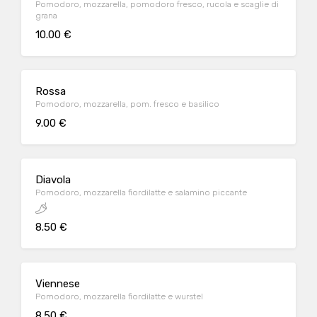
Pomodoro, mozzarella, pomodoro fresco, rucola e scaglie di
grana
10.00 €
Rossa
Pomodoro, mozzarella, pom. fresco e basilico
9.00 €
Diavola
Pomodoro, mozzarella fiordilatte e salamino piccante
8.50 €
Viennese
Pomodoro, mozzarella fiordilatte e wurstel
8.50 €