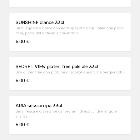
SUNSHINE blance 33cl
Birra leggera e dolce con note speziate e agrumate con pepe
rosa, pepe del sichuan e coriandolo
6.00 €
SECRET VIEW gluten free pale ale 33cl
Una gluten free con profumi di scorze d’arancia e bergamotto
6.00 €
ARIA session ipa 33cl
Birra fresca e dissetante dai profumi di esotici di mango e
ananas
6.00 €