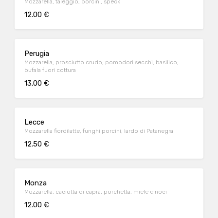
Mozzarella, taleggio, porcini, speck
12.00 €
Perugia
Mozzarella, prosciutto crudo, pomodori secchi, basilico,
bufala fuori cottura
13.00 €
Lecce
Mozzarella fiordilatte, funghi porcini, lardo di Patanegra
12.50 €
Monza
Mozzarella, caciotta di capra, porchetta, miele e noci
12.00 €