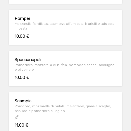
Pompei
Mozzarella fiordilatte, scamorza affumicata, friarielli e salsiccia
in pasta
10.00 €
Spaccanapoli
Pomodoro, mozzarella di bufala, pomodori secchi, acciughe
e olive nere
10.00 €
Scampia
Pomdoro, mozzarella di bufala, melanzane, grana a scaglie,
basilico e pomodoro ciliegino
11.00 €