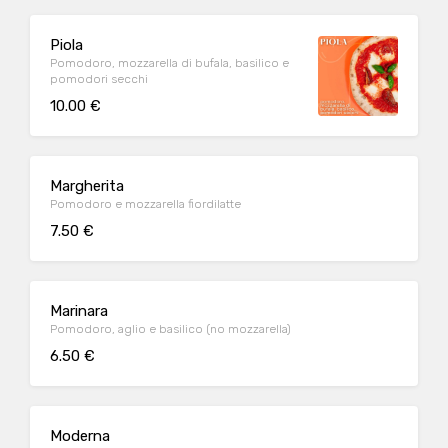
Piola
Pomodoro, mozzarella di bufala, basilico e
pomodori secchi
10.00 €
Margherita
Pomodoro e mozzarella fiordilatte
7.50 €
Marinara
Pomodoro, aglio e basilico (no mozzarella)
6.50 €
Moderna