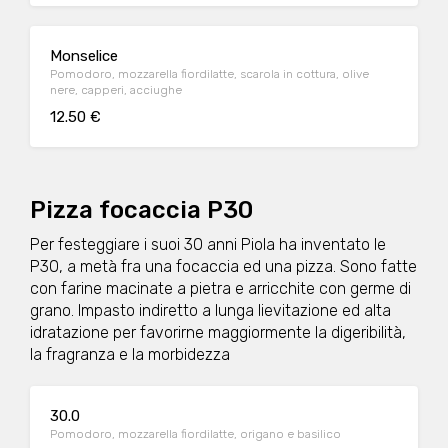
Monselice
Pomodoro, mozzarella fiordilatte, scarola in cottura, olive
nere, capperi, acciughe
12.50 €
Pizza focaccia P30
Per festeggiare i suoi 30 anni Piola ha inventato le
P30, a metà fra una focaccia ed una pizza. Sono fatte
con farine macinate a pietra e arricchite con germe di
grano. Impasto indiretto a lunga lievitazione ed alta
idratazione per favorirne maggiormente la digeribilità,
la fragranza e la morbidezza
30.0
Pomodoro, mozzarella fiordilatte, origano e basilico