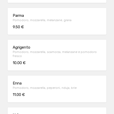
Parma
Pomodoro, mozzarella, melanzane, grana
9.50 €
Agrigento
Pomodoro, mozzarella, scamorza, melanzane e pomodoro
fresco
10.00 €
Enna
Pomodoro, mozzarella, peperoni, nduja, brie
11.00 €