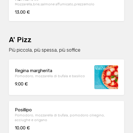
Mozzarella,brie,salmone affumicato,prezzemolo
13.00 €
A' Pizz
Più piccola, più spessa, più soffice
Regina margherita
Pomodoro, mozzarella di bufala e basilico
9.00 €
Posillipo
Pomodoro, mozzarella di bufala, pomodoro ciliegino,
acciughe e origano
10.00 €