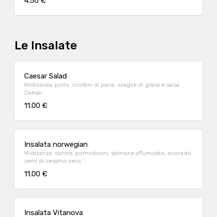
4.50 €
Le Insalate
Caesar Salad
Misticanza, pollo, crostini di pane, scaglie di grana e salsa
Caesar
11.00 €
Insalata norwegian
Misticanza, carote, pomodorini, salmone affumicato, avocado,
semi di sesamo nero
11.00 €
Insalata Vitanova