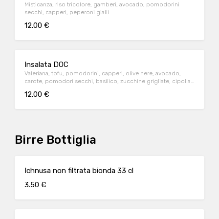
Misticanza, riso tricolore, gamberi, avocado, pomodorini
secchi, capperi, peperoni gialli
12.00 €
Insalata DOC
Valeriana, tofu, pomodorini, capperi, olive nere, avocado,
carote, pomodori secchi, basilico, zucchine grigliate, cipolla
rossa
12.00 €
Birre Bottiglia
Ichnusa non filtrata bionda 33 cl
3.50 €