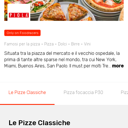
Only on Foodracers
Famosi per la pizza
Pizza
Dolci
Birre
Vini
Situata tra la piazza del mercato e il vecchio ospedale, la
prima di tante altre sparse nel mondo, tra cui New York,
Miami, Buenos Aires, San Paolo. Il must per molti Tre
...
more
Le Pizze Classiche
Pizza focaccia P30
Piz
Le Pizze Classiche