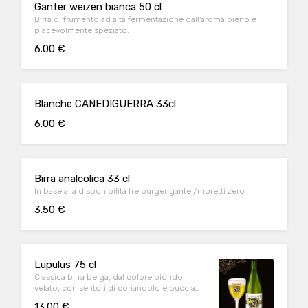
Ganter weizen bianca 50 cl
Birra di frumento ad alta fermentazione dall'aroma pieno e
piacevolmente speziato.
6.00 €
Blanche CANEDIGUERRA 33cl
6.00 €
Birra analcolica 33 cl
In base alla disponibilità freiburger ganter/moretti zero
3.50 €
Lupulus 75 cl
Classica birra belga, dal colore biondo
velato, con sentori di coriandolo e buccia
d'arancia. Corposa e ben strutturata, ha un
13.00 €