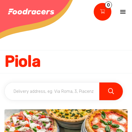
0
Piola