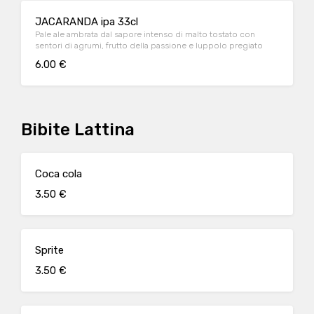
JACARANDA ipa 33cl
Pale ale ambrata dal sapore intenso di malto tostato con
sentori di agrumi, frutto della passione e luppolo pregiato
6.00 €
Bibite Lattina
Coca cola
3.50 €
Sprite
3.50 €