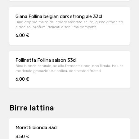
Giana Follina belgian dark strong ale 33cl
Birra doppio malto dal colore ambrato scuro, gusto armonico
e deciso, profumi delicati e schiuma compatta
6.00 €
Follinetta Follina saison 33cl
Birra bionda naturale, ad alta fermentazione, non filtrata. Ha una
moderata gradazione alcolica, con sentori fruttati
6.00 €
Birre lattina
Moretti bionda 33cl
3.50 €