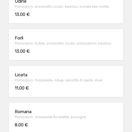
Udine
Pomodoro, prosciutto crudo, basilico, burrata alla ricotta
13.00 €
Forlì
Pomodoro, bufala, prosciutto crudo, pomodorini, basilico
13.00 €
Licata
Pomodoro, mozzarella, nduja, caciotta di capra, olive
11.00 €
Romana
Pomodoro, mozzarella fiordilatte, acciughe
8.00 €