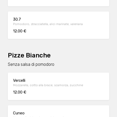
30.7
Pomodoro, stracciatella, alici marinate, valeriana
12.00 €
Pizze Bianche
Senza salsa di pomodoro
Vercelli
Mozzarella, cotto alla brace, scamorza, zucchine
12.00 €
Cuneo