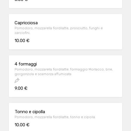
Capricciosa
Pomodoro, mozzarella fiordilatte, prosciutto, funghi e
carciofini.
10.00 €
4 formaggi
Pomodoro, mozzarella fiordilatte, formaggio Morlacco, brie,
gorgonzola e scamorza affumicata
9.00 €
Tonno e cipolla
Pomodoro, mozzarella fiordilatte, tonno e cipolla
10.00 €