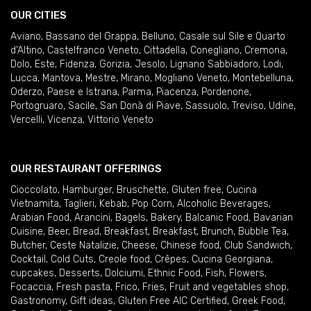
OUR CITIES
Aviano
,
Bassano del Grappa
,
Belluno
,
Casale sul Sile e Quarto
d'Altino
,
Castelfranco Veneto
,
Cittadella
,
Conegliano
,
Cremona
,
Dolo
,
Este
,
Fidenza
,
Gorizia
,
Jesolo
,
Lignano Sabbiadoro
,
Lodi
,
Lucca
,
Mantova
,
Mestre
,
Mirano
,
Mogliano Veneto
,
Montebelluna
,
Oderzo
,
Paese e Istrana
,
Parma
,
Piacenza
,
Pordenone
,
Portogruaro
,
Sacile
,
San Donà di Piave
,
Sassuolo
,
Treviso
,
Udine
,
Vercelli
,
Vicenza
,
Vittorio Veneto
OUR RESTAURANT OFFERINGS
Cioccolato
,
Hamburger
,
Bruschette
,
Gluten free
,
Cucina
Vietnamita
,
Taglieri
,
Kebab
,
Pop Corn
,
Alcoholic Beverages
,
Arabian Food
,
Arancini
,
Bagels
,
Bakery
,
Balcanic Food
,
Bavarian
Cuisine
,
Beer
,
Bread
,
Breakfast
,
Breakfast
,
Brunch
,
Bubble Tea
,
Butcher
,
Ceste Natalizie
,
Cheese
,
Chinese food
,
Club Sandwich
,
Cocktail
,
Cold Cuts
,
Creole food
,
Crêpes
,
Cucina Georgiana
,
cupcakes
,
Desserts
,
Dolciumi
,
Ethnic Food
,
Fish
,
Flowers
,
Focaccia
,
Fresh pasta
,
Frico
,
Fries
,
Fruit and vegetables shop
,
Gastronomy
,
Gift ideas
,
Gluten Free AIC Certified
,
Greek Food
,