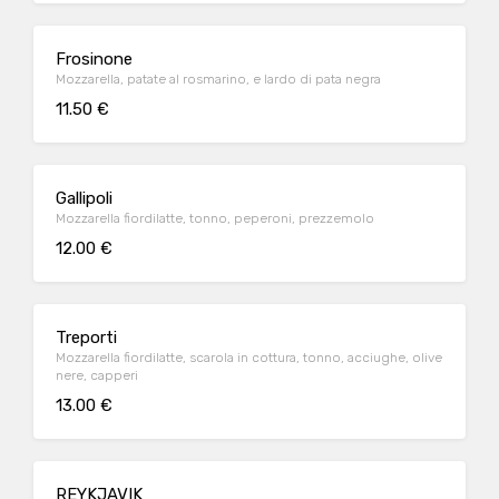
Frosinone
Mozzarella, patate al rosmarino, e lardo di pata negra
11.50 €
Gallipoli
Mozzarella fiordilatte, tonno, peperoni, prezzemolo
12.00 €
Treporti
Mozzarella fiordilatte, scarola in cottura, tonno, acciughe, olive
nere, capperi
13.00 €
REYKJAVIK