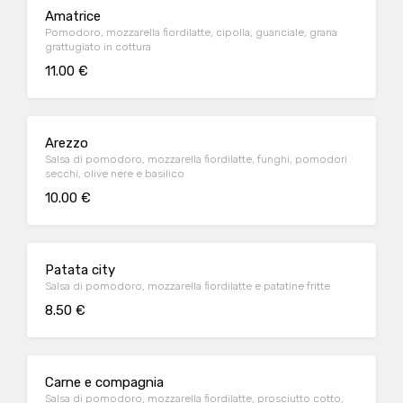
Amatrice
Pomodoro, mozzarella fiordilatte, cipolla, guanciale, grana
grattugiato in cottura
11.00 €
Arezzo
Salsa di pomodoro, mozzarella fiordilatte, funghi, pomodori
secchi, olive nere e basilico
10.00 €
Patata city
Salsa di pomodoro, mozzarella fiordilatte e patatine fritte
8.50 €
Carne e compagnia
Salsa di pomodoro, mozzarella fiordilatte, prosciutto cotto,