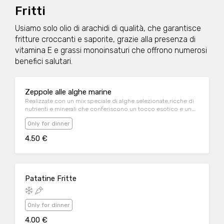
Fritti
Usiamo solo olio di arachidi di qualità, che garantisce
fritture croccanti e saporite, grazie alla presenza di
vitamina E e grassi monoinsaturi che offrono numerosi
benefici salutari.
Zeppole alle alghe marine
Realizzate con un mix speciale di alghe selezionate,ricche di
nutrienti e minerali che conferiscono un tocco esotico e un
aroma unico, rendendo ogni morso un'esperienza sensoriale.
Only for dinner
4.50 €
Patatine Fritte
Only for dinner
4.00 €