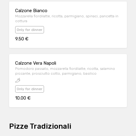
Calzone Bianco
Mozzarella fiordilatte, ricotta, parmigiano, spinaci, pancetta in
cottura
Only for dinner
9.50 €
Calzone Vera Napoli
Pomodoro passato, mozzarella fiordliatte, ricotta, salamino
piccante, prosciutto cotto, parmigiano, basilico
Only for dinner
10.00 €
Pizze Tradizionali