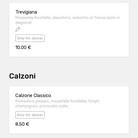
Trevigiana
Mozzarella fiordilatte, stracchino, radicchio di Treviso (solo in
stagione)
Only for dinner
10.00 €
Calzoni
Calzone Classico
Pomodoro passato, mozzarella fiordilatte, funghi
champignon, prosciutto cotto
Only for dinner
8.50 €