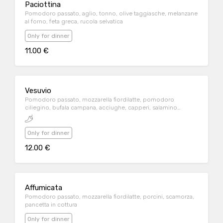
Paciottina
Pomodoro passato, aglio, tonno, olive taggiasche, melanzane
al forno, feta greca, rucola selvatica
Only for dinner
11.00 €
Vesuvio
Pomodoro passato, mozzarella fiordilatte, pomodoro
ciliegino, bufala campana, acciughe, capperi, salamino
piccante
Only for dinner
12.00 €
Affumicata
Pomodoro passato, mozzarella fiordilatte, porcini, scamorza,
pancetta in cottura
Only for dinner