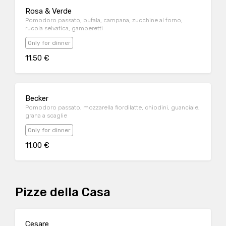
Rosa & Verde
Pomodoro passato, bufala, campana, zucchine al forno,
rucola selvatica, gamberetti
Only for dinner
11.50 €
Becker
Pomodoro passato, mozzarella fiordilatte, chiodini, guanciale,
grana a scaglie
Only for dinner
11.00 €
Pizze della Casa
Cesare