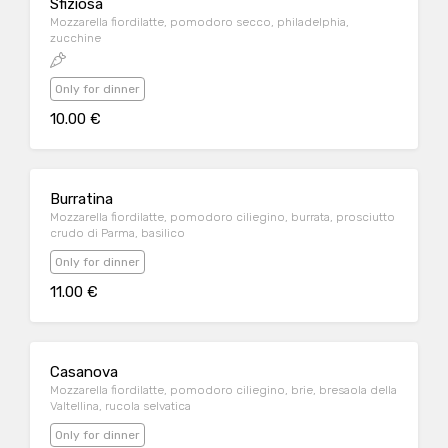
Sfiziosa
Mozzarella fiordilatte, pomodoro secco, philadelphia,
zucchine
Only for dinner
10.00 €
Burratina
Mozzarella fiordilatte, pomodoro ciliegino, burrata, prosciutto
crudo di Parma, basilico
Only for dinner
11.00 €
Casanova
Mozzarella fiordilatte, pomodoro ciliegino, brie, bresaola della
Valtellina, rucola selvatica
Only for dinner