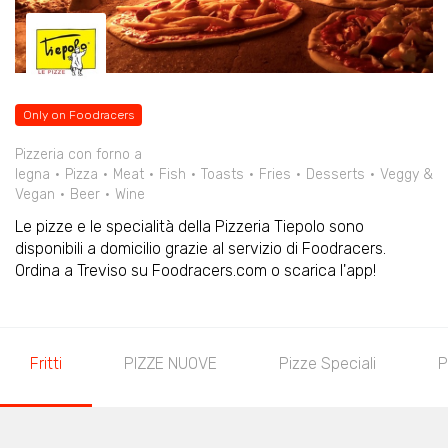
Only on Foodracers
Pizzeria con forno a
legna
Pizza
Meat
Fish
Toasts
Fries
Desserts
Veggy &
Vegan
Beer
Wine
Le pizze e le specialità della Pizzeria Tiepolo sono
disponibili a domicilio grazie al servizio di Foodracers.
Ordina a Treviso su Foodracers.com o scarica l'app!
Fritti
PIZZE NUOVE
Pizze Speciali
P