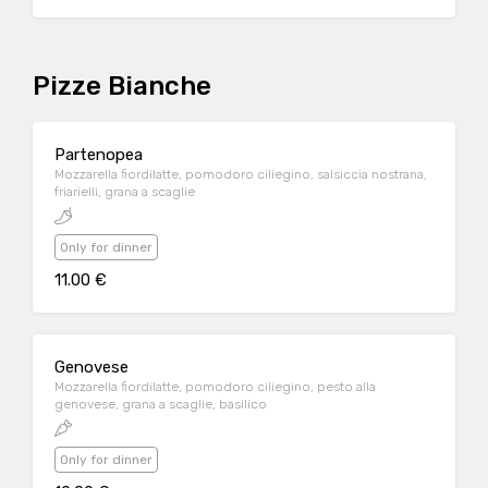
Pizze Bianche
Partenopea
Mozzarella fiordilatte, pomodoro ciliegino, salsiccia nostrana,
friarielli, grana a scaglie
Only for dinner
11.00 €
Genovese
Mozzarella fiordilatte, pomodoro ciliegino, pesto alla
genovese, grana a scaglie, basilico
Only for dinner