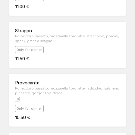
11.00 €
Strappo
Pomodoro passato, mozzarella fiordilatte, stracchino, porcini,
speck, grana a scaglie
Only for dinner
11.50 €
Provocante
Pomodoro passato, mozzarella fiordilatte, radicchio, salamino
piccante, gorgonzola dolce
Only for dinner
10.50 €