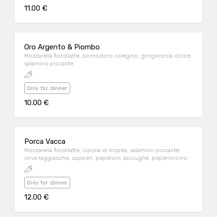
11.00 €
Oro Argento & Piombo
Mozzarella fiordilatte, pomodoro ciliegino, gorgonzola dolce,
salamino piccante
Only for dinner
10.00 €
Porca Vacca
Mozzarella fiordilatte, cipolla di tropea, salamino piccante,
olive taggiasche, capperi, peperoni, acciughe, peperoncino
Only for dinner
12.00 €