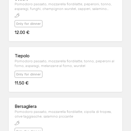
Pomodoro passato, mozzarella fiordilatte, peperoni, tonno,
asparagi, funghi, champignon wurstel, capperi, salamino
piccante
Only for dinner
12.00 €
Tiepolo
Pomodoro passato, mozzarella fiordilatte, tonno, peperoni al
forno, asparagi, melanzane al forno, wurstel
Only for dinner
11.50 €
Bersagliera
Pomodoro passato, mozzarella fiordilatte, cipolla di tropea,
olive taggiasche, salamino piccante