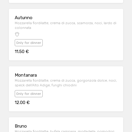
Autunno
Mozzarella fiordilatte, crema di zucca, scamorza, noci, lardo di
colonnata
Only for dinner
11.50 €
Montanara
Mozzarella fiordilatte, crema di zucca, gorgonzola dolce, noci,
speck dell'Alto Adige, funghi chiodini
Only for dinner
12.00 €
Bruno
Mozzarella fiordilatte, bufala campana, mortadella, pomodori