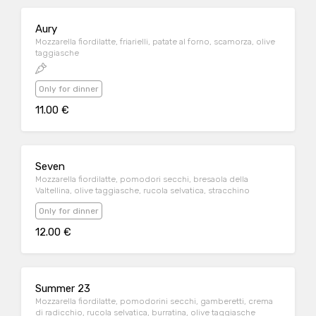
Aury
Mozzarella fiordilatte, friarielli, patate al forno, scamorza, olive
taggiasche
Only for dinner
11.00 €
Seven
Mozzarella fiordilatte, pomodori secchi, bresaola della
Valtellina, olive taggiasche, rucola selvatica, stracchino
Only for dinner
12.00 €
Summer 23
Mozzarella fiordilatte, pomodorini secchi, gamberetti, crema
di radicchio, rucola selvatica, burratina, olive taggiasche