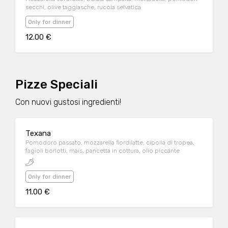
secchi, olive taggiasche, rucola selvatica
Only for dinner
12.00 €
Pizze Speciali
Con nuovi gustosi ingredienti!
Texana
Pomodoro passato, mozzarella fiordilatte, cipolla di tropea,
fagioli borlotti, mais, pancetta in cottura, olio piccante
Only for dinner
11.00 €