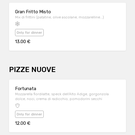
Gran Fritto Misto
Mix di frittini (patatine, olive ascolane, mozzarelline...)
Only for dinner
13.00 €
PIZZE NUOVE
Fortunata
Mozzarella fiordilatte, speck dell'Alto Adige, gorgonzola
dolce, noci, crema di radicchio, pomodorini secchi
Only for dinner
12.00 €