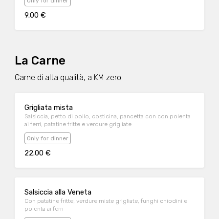
Only for dinner
9.00 €
La Carne
Carne di alta qualità, a KM zero.
Grigliata mista
Salsiccia, petto di pollo, costicina, pancetta con con polenta
ai ferri, patatine fritte e verdure grigliate
Only for dinner
22.00 €
Salsiccia alla Veneta
Con patatine fritte, verdure miste grigliate, funghi chiodini e
polenta ai ferri