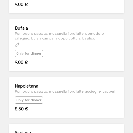
9.00 €
Bufala
Pomodoro passato, mozzarella fiordilatte, pomodoro
ciliegino, bufala campana dopo cottura, basilico
Only for dinner
9.00 €
Napoletana
Pomodoro passato, mozzarella fiordilatte, acciughe, capperi
Only for dinner
8.50 €
Siciliana