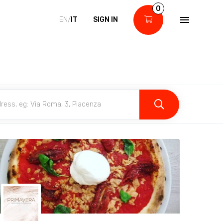
0
EN/
IT
SIGN IN