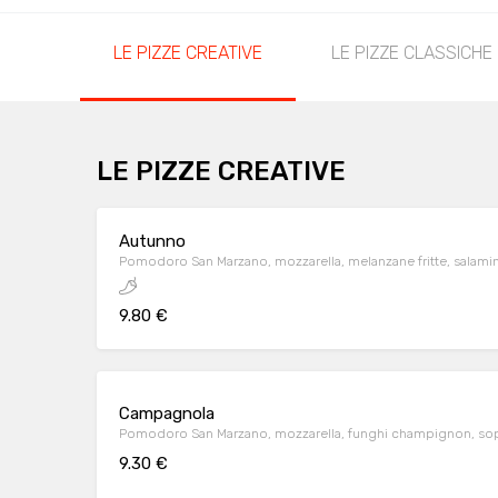
LE PIZZE CREATIVE
LE PIZZE CLASSICHE
LE PIZZE CREATIVE
Autunno
Pomodoro San Marzano, mozzarella, melanzane fritte, salami
9.80 €
Campagnola
Pomodoro San Marzano, mozzarella, funghi champignon, sop
9.30 €