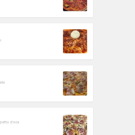
o
ata
 petto d'oca