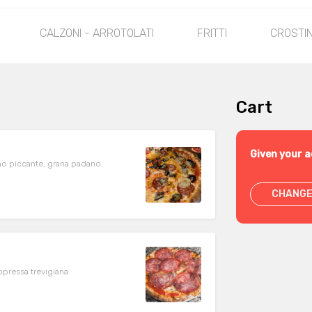
CALZONI - ARROTOLATI
FRITTI
CROSTIN
Cart
Given your a
no piccante, grana padano
CHANGE
pressa trevigiana