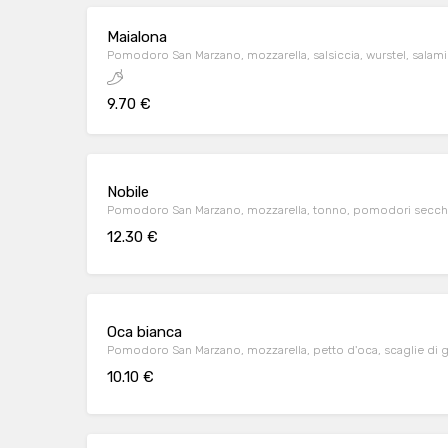
Maialona
Pomodoro San Marzano, mozzarella, salsiccia, wurstel, salam
9.70 €
Nobile
Pomodoro San Marzano, mozzarella, tonno, pomodori secchi
12.30 €
Oca bianca
Pomodoro San Marzano, mozzarella, petto d'oca, scaglie di 
10.10 €