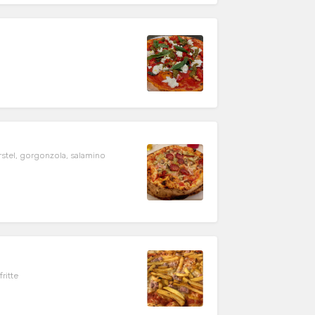
stel, gorgonzola, salamino
ritte