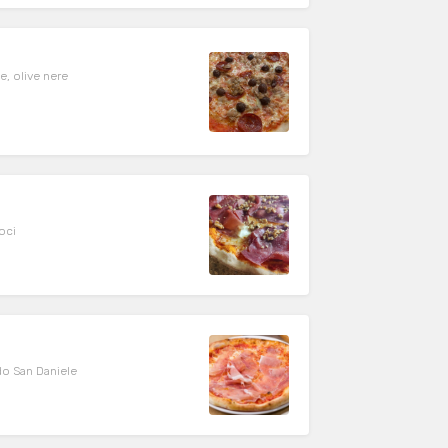
, olive nere
oci
do San Daniele