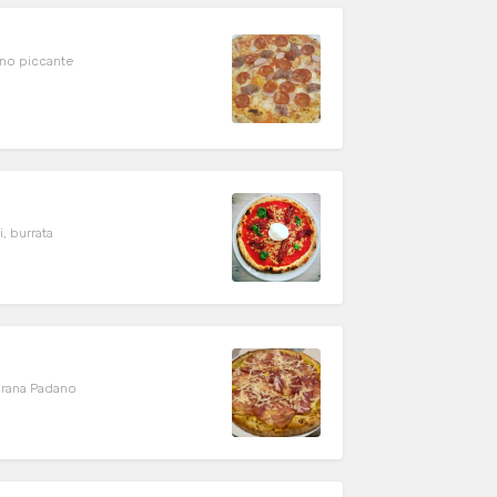
ino piccante
, burrata
grana Padano