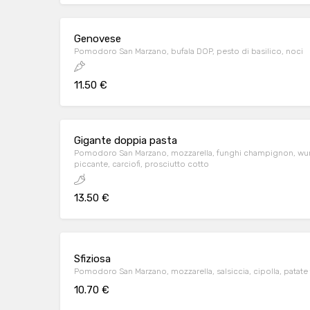
Genovese
Pomodoro San Marzano, bufala DOP, pesto di basilico, noci
11.50 €
Gigante doppia pasta
Pomodoro San Marzano, mozzarella, funghi champignon, wur
piccante, carciofi, prosciutto cotto
13.50 €
Sfiziosa
Pomodoro San Marzano, mozzarella, salsiccia, cipolla, patate f
10.70 €