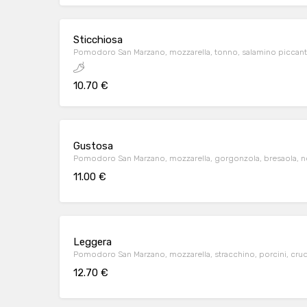
Sticchiosa
Pomodoro San Marzano, mozzarella, tonno, salamino piccante
10.70 €
Gustosa
Pomodoro San Marzano, mozzarella, gorgonzola, bresaola, n
11.00 €
Leggera
Pomodoro San Marzano, mozzarella, stracchino, porcini, cru
12.70 €