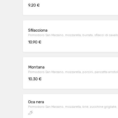
9.20 €
Sfilacciona
Pomodoro San Marzano, mozzarella, burrata, sfilacci di cavall
10.90 €
Montana
Pomodoro San Marzano, mozzarella, porcini, pancetta arrotol
10.30 €
Oca nera
Pomodoro San Marzano, mozzarella, brie, zucchine grigliate,