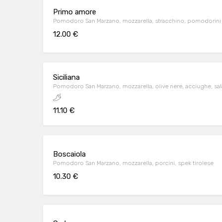
Primo amore
Pomodoro San Marzano, mozzarella, stracchino, pomodorini 
12.00 €
Siciliana
Pomodoro San Marzano, mozzarella, olive nere, acciughe, sa
11.10 €
Boscaiola
Pomodoro San Marzano, mozzarella, porcini, spek tirolese
10.30 €