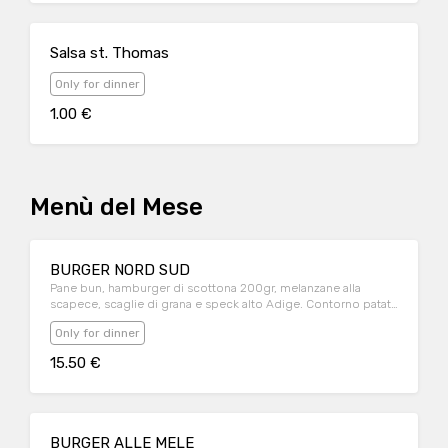
Salsa st. Thomas
Only for dinner
1.00 €
Menù del Mese
BURGER NORD SUD
Pane bun, hamburger di scottona 200gr, melanzane alla
scapece, scaglie di grana e speck alto Adige. Contorno patate
fritte
Only for dinner
15.50 €
BURGER ALLE MELE