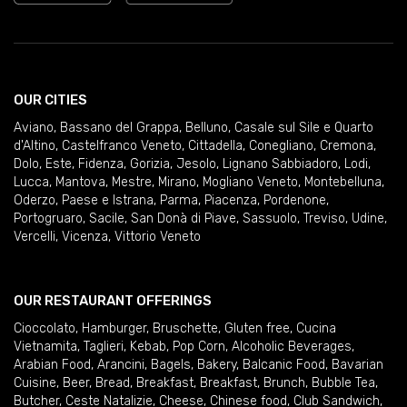
OUR CITIES
Aviano
,
Bassano del Grappa
,
Belluno
,
Casale sul Sile e Quarto
d'Altino
,
Castelfranco Veneto
,
Cittadella
,
Conegliano
,
Cremona
,
Dolo
,
Este
,
Fidenza
,
Gorizia
,
Jesolo
,
Lignano Sabbiadoro
,
Lodi
,
Lucca
,
Mantova
,
Mestre
,
Mirano
,
Mogliano Veneto
,
Montebelluna
,
Oderzo
,
Paese e Istrana
,
Parma
,
Piacenza
,
Pordenone
,
Portogruaro
,
Sacile
,
San Donà di Piave
,
Sassuolo
,
Treviso
,
Udine
,
Vercelli
,
Vicenza
,
Vittorio Veneto
OUR RESTAURANT OFFERINGS
Cioccolato
,
Hamburger
,
Bruschette
,
Gluten free
,
Cucina
Vietnamita
,
Taglieri
,
Kebab
,
Pop Corn
,
Alcoholic Beverages
,
Arabian Food
,
Arancini
,
Bagels
,
Bakery
,
Balcanic Food
,
Bavarian
Cuisine
,
Beer
,
Bread
,
Breakfast
,
Breakfast
,
Brunch
,
Bubble Tea
,
Butcher
,
Ceste Natalizie
,
Cheese
,
Chinese food
,
Club Sandwich
,