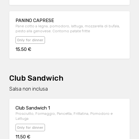
PANINO CAPRESE
Pane cotto a legna, pomodoro, lattuga, mozzarella di bufala,
pesto alla genovese. Contorno patate fritte
Only for dinner
15.50 €
Club Sandwich
Salsa non inclusa
Club Sandwich 1
Prosciutto, Formaggio, Pancetta, Frittatina, Pomodoro e
Lattuga
Only for dinner
11.50 €