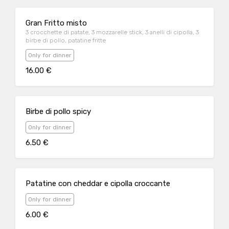
Gran Fritto misto
3 crocchette di patate, 3 mozzarelle stick, 3 anelli di cipolla, 3
birbe di pollo, patatine fritte
Only for dinner
16.00 €
Birbe di pollo spicy
Only for dinner
6.50 €
Patatine con cheddar e cipolla croccante
Only for dinner
6.00 €