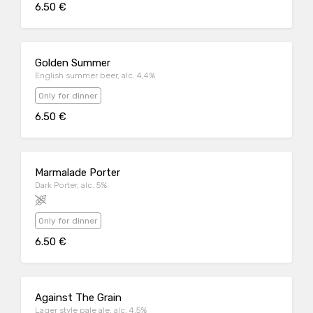
6.50 €
Golden Summer
English summer beer, alc. 4,4%
Only for dinner
6.50 €
Marmalade Porter
Dark Porter, alc. 5%
Only for dinner
6.50 €
Against The Grain
Lager style pale ale, alc. 4,5%