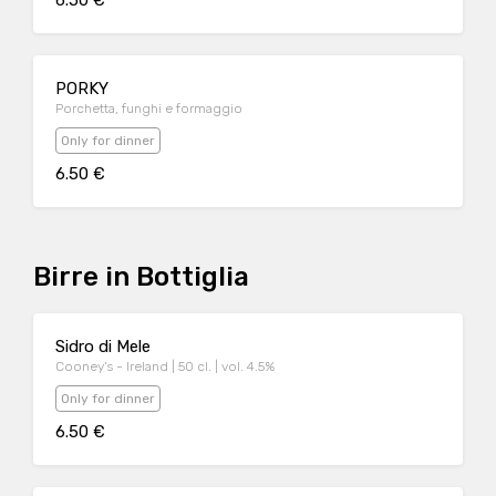
6.50 €
PORKY
Porchetta, funghi e formaggio
Only for dinner
6.50 €
Birre in Bottiglia
Sidro di Mele
Cooney's - Ireland | 50 cl. | vol. 4.5%
Only for dinner
6.50 €