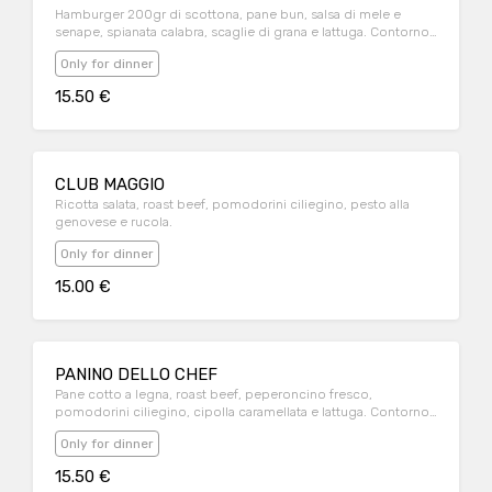
Hamburger 200gr di scottona, pane bun, salsa di mele e
senape, spianata calabra, scaglie di grana e lattuga. Contorno
patate fritte
Only for dinner
15.50 €
CLUB MAGGIO
Ricotta salata, roast beef, pomodorini ciliegino, pesto alla
genovese e rucola.
Only for dinner
15.00 €
PANINO DELLO CHEF
Pane cotto a legna, roast beef, peperoncino fresco,
pomodorini ciliegino, cipolla caramellata e lattuga. Contorno
patate fritte
Only for dinner
15.50 €