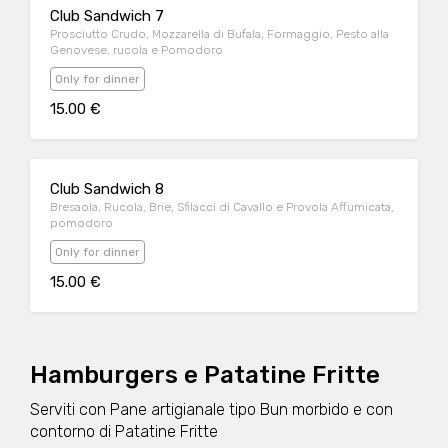
Club Sandwich 7
Prosciutto Crudo, Mozzarella di Bufala, Formaggio, Pesto alla
Genovese, rucola e Pomodoro
Only for dinner
15.00 €
Club Sandwich 8
Bresaola, Rucola, Brie, Sfilacci di Cavallo e Provola Affumicata,
pomodoro
Only for dinner
15.00 €
Hamburgers e Patatine Fritte
Serviti con Pane artigianale tipo Bun morbido e con
contorno di Patatine Fritte