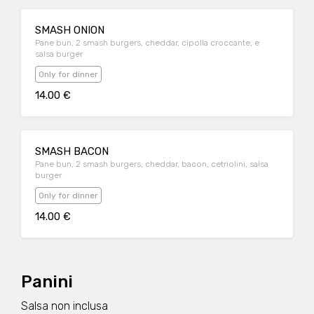
SMASH ONION
Pane bun, 2 smash burgers, cheddar, cipolla croccante, e
salsa burger
Only for dinner
14.00 €
SMASH BACON
Pane bun, 2 smash burgers, cheddar, bacon, cetriolini, salsa
burger
Only for dinner
14.00 €
Panini
Salsa non inclusa