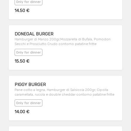
Only for dinner
14.50 €
DONEGAL BURGER
Hamburger di Manzo 200gr,Mozzarella di Bufala, Pomodori
Secchi e Prosciutto Crudo contorno patatine fritte
Only for dinner
15.50 €
PIGGY BURGER
Pane cotto a legna, Hamburger di Salsiccia 200gr, Cipolla
caramellata, rucola e double cheddar contorno patatine fritte
Only for dinner
14.00 €