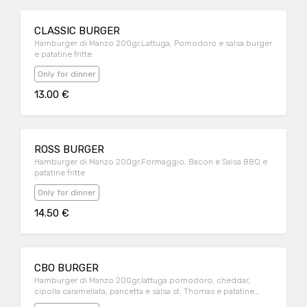
CLASSIC BURGER
Hamburger di Manzo 200gr,Lattuga, Pomodoro e salsa burger
e patatine fritte
Only for dinner
13.00 €
ROSS BURGER
Hamburger di Manzo 200gr,Formaggio, Bacon e Salsa BBQ.e
patatine fritte
Only for dinner
14.50 €
CBO BURGER
Hamburger di Manzo 200gr,lattuga pomodoro, cheddar,
cipolla caramellata, pancetta e salsa st. Thomas e patatine
fritte