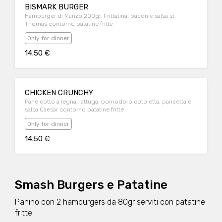
BISMARK BURGER
Hamburger di Manzo 200gr, Frittatina, bacon e salsa st.
Thomas contorno patatine fritte
Only for dinner
14.50 €
CHICKEN CRUNCHY
Pane cotto a legna, lattuga, pomodoro,cotoletta, pancetta e
salsa Caesar contorno patatine fritte
Only for dinner
14.50 €
Smash Burgers e Patatine
Panino con 2 hamburgers da 80gr serviti con patatine
fritte