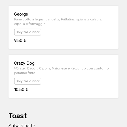
George
Pane cotto a legna, pancetta, Frittatina, spianata calabra,
cipolla e formaggio
Only for dinner
9.50 €
Crazy Dog
Würstel, Bacon, Cipolla, Maionese e Ketuchup con contorno
patatine fritte
Only for dinner
10.50 €
Toast
Salsa a parte