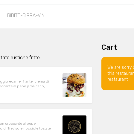
BIBITE-BIRRA-VINI
Cart
tate rustiche fritte
We are sorry 
this restaura
restaurant.
ggio edamer filante, crema di
roccante al pepe jamaicano,
con croccante al pepe,
 di Treviso e nocciole tostate