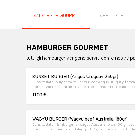
HAMBURGER GOURMET
APPETIZER
HAMBURGER GOURMET
tutti gli hamburger vengono serviti con le nostre pa
SUNSET BURGER (Angus Uruguay 250gr)
Buns tostato, burger da 250gr di Black Angus Uruguay, forma
porcini, zucchine saltate, ovetto al pecorino sardo, bacon c
insalatina croccante, pomodoro pachino.
11.00 €
WAGYU BURGER (Wagyu beef Australia 180gr)
Buns tostato, Hamburger di Wagyu Australiano da 180 gr, ba
pomodorini, cremoso di taleggio DOP, composta di radicchio