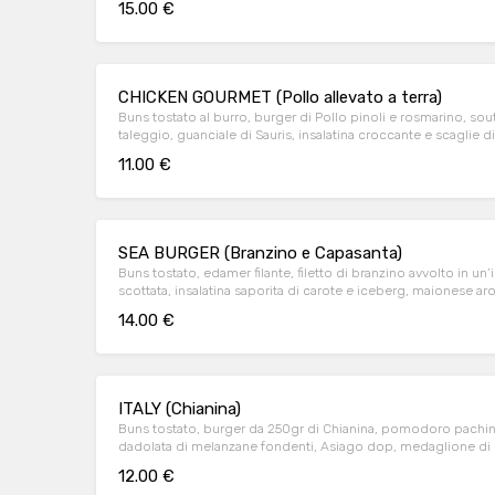
15.00 €
CHICKEN GOURMET (Pollo allevato a terra)
Buns tostato al burro, burger di Pollo pinoli e rosmarino, so
taleggio, guanciale di Sauris, insalatina croccante e scaglie
11.00 €
SEA BURGER (Branzino e Capasanta)
Buns tostato, edamer filante, filetto di branzino avvolto in un’
scottata, insalatina saporita di carote e iceberg, maionese aro
chips al forno e pomodoro pachino.
14.00 €
ITALY (Chianina)
Buns tostato, burger da 250gr di Chianina, pomodoro pachino 
dadolata di melanzane fondenti, Asiago dop, medaglione di 
fresco e scaglie di parmigiano.
12.00 €