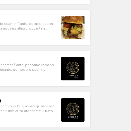
gio edamer filante, doppio bacon
 noi, insalatina croccante e
 edamer filante, pecorino romano,
 croccante, pomodoro pachino
)
 occhio di bue, asparagi bianchi e
e e insalatina croccante. Il tutto