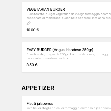
VEGETARIAN BURGER
Buns tostato, burger vegetarian da 200gr, formaggio edamer 
capponata di melanzane, zucchine e peperoni, insalatina c
maionese light.
10.00 €
EASY BURGER (Angus Irlandese 250gr)
Buns tostato, burger da 250gr di angus irlandese, formaggio e
croccante pomodoro pachino
8.50 €
APPETIZER
Flauti jalapenos
Involtini di sfoglia ripieni di formaggio cremoso e jalapeno