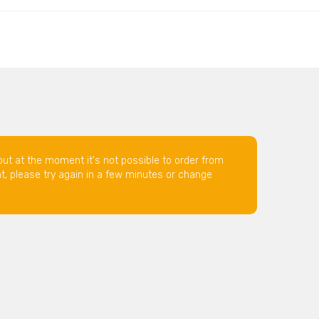
but at the moment it's not possible to order from
nt, please try again in a few minutes or change