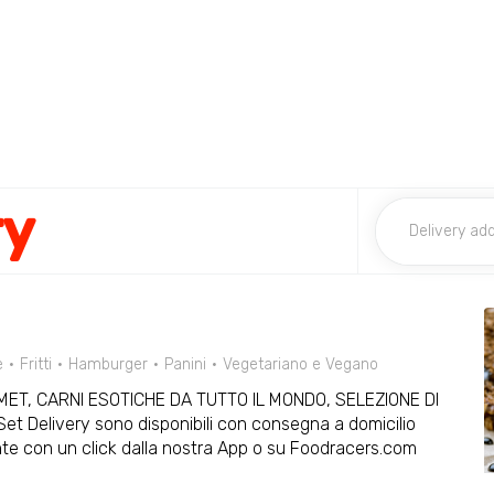
ry
e
Fritti
Hamburger
Panini
Vegetariano e Vegano
RMET, CARNI ESOTICHE DA TUTTO IL MONDO, SELEZIONE DI
et Delivery sono disponibili con consegna a domicilio
nte con un click dalla nostra App o su Foodracers.com