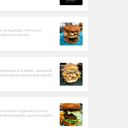
ute di Asparagi, cremoso al
 di pecorino romano.
impanatura ai 5 cereali, capasanta
matizzata al lime ed erba cipollina,
arrostito e gratinato al forno,
bufala campana, spuma di basilico