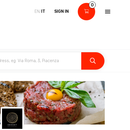
0
EN/
IT
SIGN IN