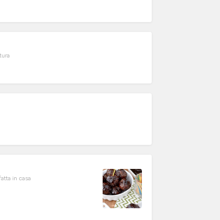
tura
tta in casa