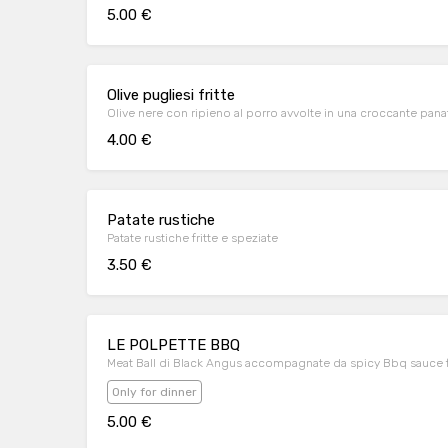
5.00 €
Olive pugliesi fritte
Olive nere con ripieno al porro avvolte in una croccante pana
4.00 €
Patate rustiche
Patate rustiche fritte e speziate
3.50 €
LE POLPETTE BBQ
Meat Ball di Black Angus accompagnate da spicy Bbq sauce fa
Only for dinner
5.00 €