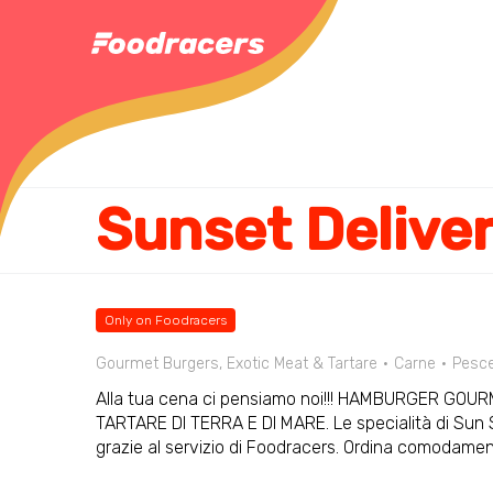
Sunset Delive
Only on Foodracers
Gourmet Burgers, Exotic Meat & Tartare
Carne
Pesc
Alla tua cena ci pensiamo noi!!! HAMBURGER GOU
TARTARE DI TERRA E DI MARE. Le specialità di Sun S
grazie al servizio di Foodracers. Ordina comodame