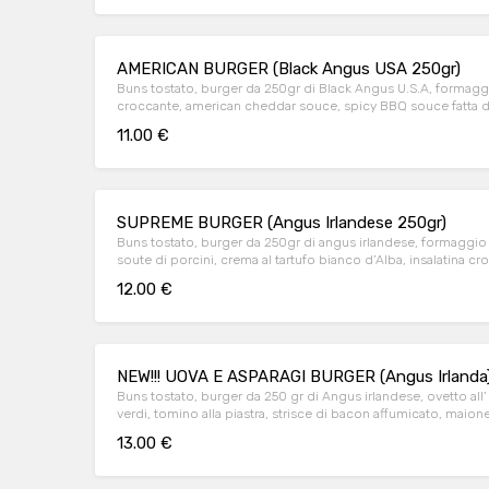
AMERICAN BURGER (Black Angus USA 250gr)
Buns tostato, burger da 250gr di Black Angus U.S.A, formag
croccante, american cheddar souce, spicy BBQ souce fatta da
pomodoro pachino.
11.00 €
SUPREME BURGER (Angus Irlandese 250gr)
Buns tostato, burger da 250gr di angus irlandese, formaggio
soute di porcini, crema al tartufo bianco d’Alba, insalatina
12.00 €
NEW!!! UOVA E ASPARAGI BURGER (Angus Irlanda
Buns tostato, burger da 250 gr di Angus irlandese, ovetto all’
verdi, tomino alla piastra, strisce di bacon affumicato, maiones
accompagnato da patate rustiche fritte
13.00 €