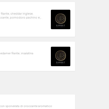
filante, cheddar inglese,
roccante, pomodoro pachino e
damer filante, insalatina
s con spolverata di croccante aromatico