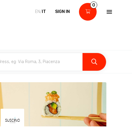
0
EN/
IT
SIGN IN