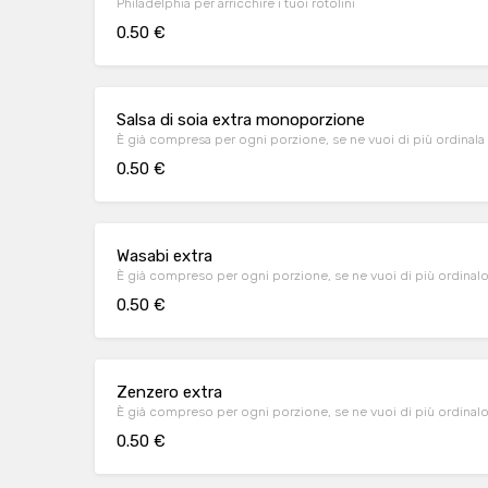
Philadelphia per arricchire i tuoi rotolini
0.50 €
Salsa di soia extra monoporzione
È già compresa per ogni porzione, se ne vuoi di più ordinala 
0.50 €
Wasabi extra
È già compreso per ogni porzione, se ne vuoi di più ordinalo
0.50 €
Zenzero extra
È già compreso per ogni porzione, se ne vuoi di più ordinalo
0.50 €