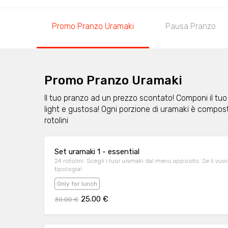
Promo Pranzo Uramaki
Pausa Pranzo
Promo Pranzo Uramaki
Il tuo pranzo ad un prezzo scontato! Componi il tuo
light e gustosa! Ogni porzione di uramaki è compost
rotolini
Set uramaki 1 - essential
24 rotolini. Scegli i tuoi uramaki dal menu apposito. Se li vuoi
tipologia!
Only for lunch
25.00 €
30.00 €