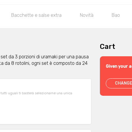
Bacchette e salse extra
Novità
Bao
Cart
 set da 3 porzioni di uramaki per una pausa
a da 8 rotolini, ogni set è composto da 24
Given your a
CHANGE
 tutti uguali ti basterà selezionarne una unica