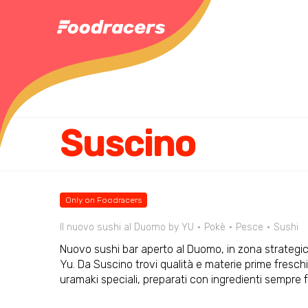
Suscino
Only on Foodracers
Il nuovo sushi al Duomo by YU
Pokè
Pesce
Sushi
Nuovo sushi bar aperto al Duomo, in zona strategica, 
Yu. Da Suscino trovi qualità e materie prime freschis
uramaki speciali, preparati con ingredienti sempre 