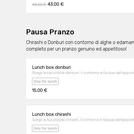
43.00 €
48.00 €
Pausa Pranzo
Chirashi o Donburi con contorno di alghe o edamame
completo per un pranzo genuino ed appetitoso!
Lunch box donburi
Scegli la tua ciotola donburi, il contorno e l'acqua dall'appo
Only for lunch
15.00 €
Lunch box chirashi
Scegli la tua ciotola chirashi, il contorno e l'acqua dall'appo
Only for lunch