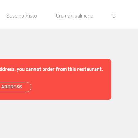
Suscino Misto
Uramaki salmone
Uramaki ga
ddress, you cannot order from this restaurant.
 ADDRESS