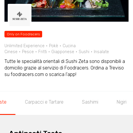
Only on Foodracers
Unlimited Experience
Pokè
Cucina
Cinese
Pesce
Fritti
Giapponese
Sushi
Insalate
Tutte le specialità orientali di Sushi Zeta sono disponibili a
domicilio grazie al servizio di Foodracers. Ordina a Treviso
su foodracers.com o scarica l'app!
aste
Carpacci e Tartare
Sashimi
Nigiri