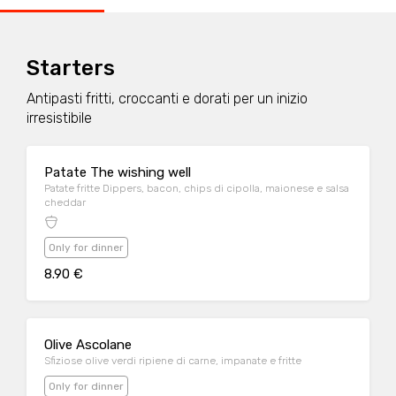
Starters
Antipasti fritti, croccanti e dorati per un inizio
irresistibile
Patate The wishing well
Patate fritte Dippers, bacon, chips di cipolla, maionese e salsa
cheddar
Only for dinner
8.90 €
Olive Ascolane
Sfiziose olive verdi ripiene di carne, impanate e fritte
Only for dinner