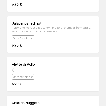
6.90 €
Jalapeños red hot
Peperoncino rosso piccante ripieno di crema di formaggio,
avvolto da una croccante panatura
Only for dinner
6.90 €
Alette di Pollo
Only for dinner
6.90 €
Chicken Nuggets