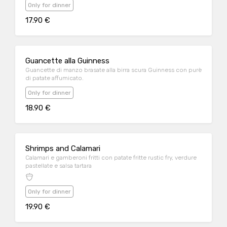
Only for dinner
17.90 €
Guancette alla Guinness
Guancette di manzo brasate alla birra scura Guinness con purè
di patate affumicato.
Only for dinner
18.90 €
Shrimps and Calamari
Calamari e gamberoni fritti con patate fritte rustic fry, verdure
pastellate e salsa tartara
Only for dinner
19.90 €