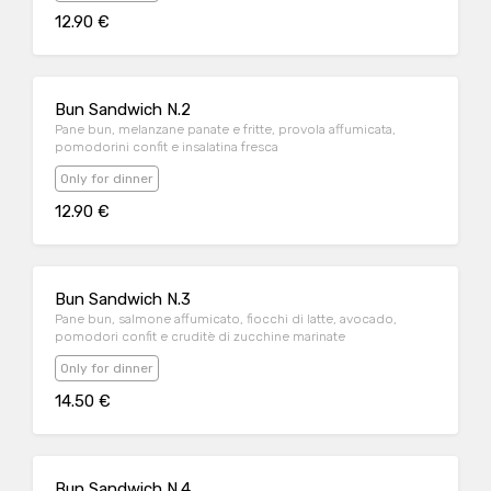
12.90 €
Bun Sandwich N.2
Pane bun, melanzane panate e fritte, provola affumicata,
pomodorini confit e insalatina fresca
Only for dinner
12.90 €
Bun Sandwich N.3
Pane bun, salmone affumicato, fiocchi di latte, avocado,
pomodori confit e cruditè di zucchine marinate
Only for dinner
14.50 €
Bun Sandwich N.4