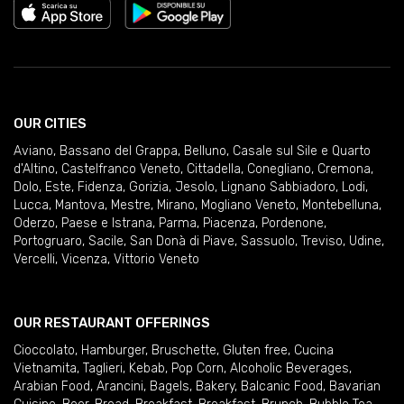
OUR CITIES
Aviano
,
Bassano del Grappa
,
Belluno
,
Casale sul Sile e Quarto
d'Altino
,
Castelfranco Veneto
,
Cittadella
,
Conegliano
,
Cremona
,
Dolo
,
Este
,
Fidenza
,
Gorizia
,
Jesolo
,
Lignano Sabbiadoro
,
Lodi
,
Lucca
,
Mantova
,
Mestre
,
Mirano
,
Mogliano Veneto
,
Montebelluna
,
Oderzo
,
Paese e Istrana
,
Parma
,
Piacenza
,
Pordenone
,
Portogruaro
,
Sacile
,
San Donà di Piave
,
Sassuolo
,
Treviso
,
Udine
,
Vercelli
,
Vicenza
,
Vittorio Veneto
OUR RESTAURANT OFFERINGS
Cioccolato
,
Hamburger
,
Bruschette
,
Gluten free
,
Cucina
Vietnamita
,
Taglieri
,
Kebab
,
Pop Corn
,
Alcoholic Beverages
,
Arabian Food
,
Arancini
,
Bagels
,
Bakery
,
Balcanic Food
,
Bavarian