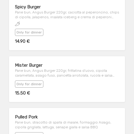
Spicy Burger
Pane bun, Angus Burger 220gr, caciotta al peperoncino, chips
di cipolla, jalapenos, insalata iceberg e crema di peperoni
arrosti
Only for dinner
14.90 €
Mister Burger
Pane bun, Angus Burger 220gr, frittatina d'uovo, cipolla
caramellata, asiago fuso, pancetta arrotolata, rucola e salsa
wish
Only for dinner
15.50 €
Pulled Pork
Pane bun, stracotto di spalla di maiale, formaggio Asiago,
cipolla grigliata, lattuga, senape gialla e salsa BBQ