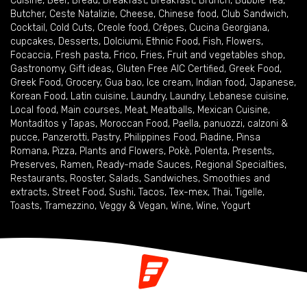
Cuisine
,
Beer
,
Bread
,
Breakfast
,
Breakfast
,
Brunch
,
Bubble Tea
,
Butcher
,
Ceste Natalizie
,
Cheese
,
Chinese food
,
Club Sandwich
,
Cocktail
,
Cold Cuts
,
Creole food
,
Crêpes
,
Cucina Georgiana
,
cupcakes
,
Desserts
,
Dolciumi
,
Ethnic Food
,
Fish
,
Flowers
,
Focaccia
,
Fresh pasta
,
Frico
,
Fries
,
Fruit and vegetables shop
,
Gastronomy
,
Gift ideas
,
Gluten Free AIC Certified
,
Greek Food
,
Greek Food
,
Grocery
,
Gua bao
,
Ice cream
,
Indian food
,
Japanese
,
Korean Food
,
Latin cuisine
,
Laundry
,
Laundry
,
Lebanese cuisine
,
Local food
,
Main courses
,
Meat
,
Meatballs
,
Mexican Cuisine
,
Montaditos y Tapas
,
Moroccan Food
,
Paella
,
panuozzi, calzoni &
pucce
,
Panzerotti
,
Pastry
,
Philippines Food
,
Piadine
,
Pinsa
Romana
,
Pizza
,
Plants and Flowers
,
Pokè
,
Polenta
,
Presents
,
Preserves
,
Ramen
,
Ready-made Sauces
,
Regional Specialties
,
Restaurants
,
Rooster
,
Salads
,
Sandwiches
,
Smoothies and
extracts
,
Street Food
,
Sushi
,
Tacos
,
Tex-mex
,
Thai
,
Tigelle
,
Toasts
,
Tramezzino
,
Veggy & Vegan
,
Wine
,
Wine
,
Yogurt