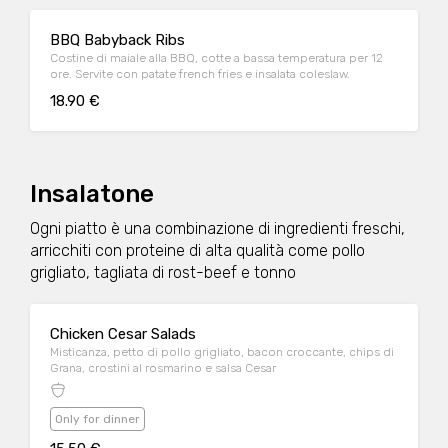
BBQ Babyback Ribs
Costine di maiale alla BBQ, cotte a bassa temperatura per 12
ore. Servite con patate french fries e insalata coleslaw.
18.90 €
Insalatone
Ogni piatto è una combinazione di ingredienti freschi,
arricchiti con proteine di alta qualità come pollo
grigliato, tagliata di rost-beef e tonno
Chicken Cesar Salads
Misticanza, petto di pollo grigliato, bacon croccante, chips di
Grana, crostini al rosmarino e salsa Cesar
Only for dinner