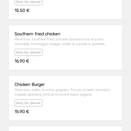
Only for dinner
15.50 €
Southern fried chicken
Pane bun, southern fried chicken (sovracoscia di pollo
marinata), formaggio Asiago, anelli di cipolla in pastella,
insalata iceberg, bacon croccante e salsa burger
Only for dinner
16.90 €
Chicken Burger
Pane bun, petto di pollo grigliato, fiocchi di latte, avocado,
insalata valeriana, EVO al limone e mayo vegana
Only for dinner
15.90 €