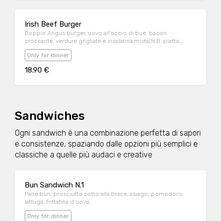
Irish Beef Burger
Doppio Angus burger, uovo all'occio di bue, bacon
croccante, verdure grigliate e insalatina mista(N.B. piatto
servito senza pane bun)
Only for dinner
18.90 €
Sandwiches
Ogni sandwich è una combinazione perfetta di sapori
e consistenze, spaziando dalle opzioni più semplici e
classiche a quelle più audaci e creative
Bun Sandwich N.1
Pane bun, prosciutto cotto alla brace, asiago, pomodoro,
lattuga, frittatina d’uovo.
Only for dinner