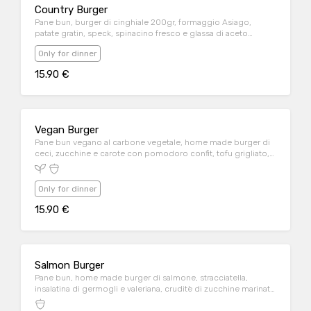
Country Burger
Pane bun, burger di cinghiale 200gr, formaggio Asiago,
patate gratin, speck, spinacino fresco e glassa di aceto
balsamico
Only for dinner
15.90 €
Vegan Burger
Pane bun vegano al carbone vegetale, home made burger di
ceci, zucchine e carote con pomodoro confit, tofu grigliato,
broccoletti al vapore e mayo vegana
Only for dinner
15.90 €
Salmon Burger
Pane bun, home made burger di salmone, stracciatella,
insalatina di germogli e valeriana, cruditè di zucchine marinate
e salsa guacamole