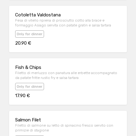
Cotoletta Valdostana
Fesa di vitello ripiena di prosciutto cotto alla brace e
formaggio Asiago servita con patate gratin e salsa tartara
Only for dinner
20.90 €
Fish & Chips
Filetto di merluzzo con panatura alle erbette accompagnato
da patate fritte rustic fry e salsa tartara
Only for dinner
17.90 €
Salmon Filet
Filetto di salmone su letto di spinacino fresco servito con
primizie di stagione