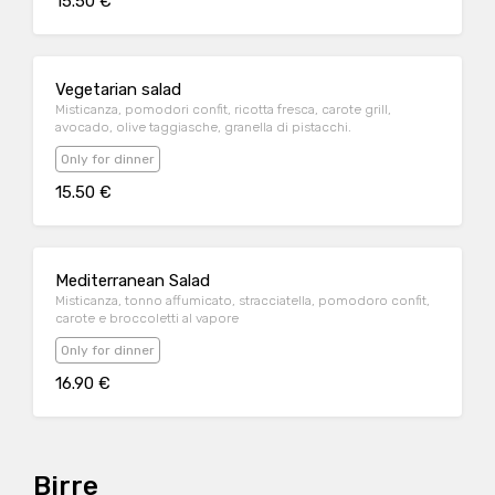
15.50 €
Vegetarian salad
Misticanza, pomodori confit, ricotta fresca, carote grill,
avocado, olive taggiasche, granella di pistacchi.
Only for dinner
15.50 €
Mediterranean Salad
Misticanza, tonno affumicato, stracciatella, pomodoro confit,
carote e broccoletti al vapore
Only for dinner
16.90 €
Birre