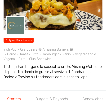
Only on Foodracers
Irish Pub - Craft beers 🍻 Amazing Burgers 🍔
Carne
Toast
Fritti
Hamburger
Panini
Vegetariano e
Vegano
Birre
Club Sandwich
Tutte gli hamburger e le specialità di The Wishing Well sono
disponibili a domicilio grazie al servizio di Foodracers.
Ordina a Treviso su foodracers.com o scarica l'app!
Starters
Burgers & Beyonds
Sandwiches