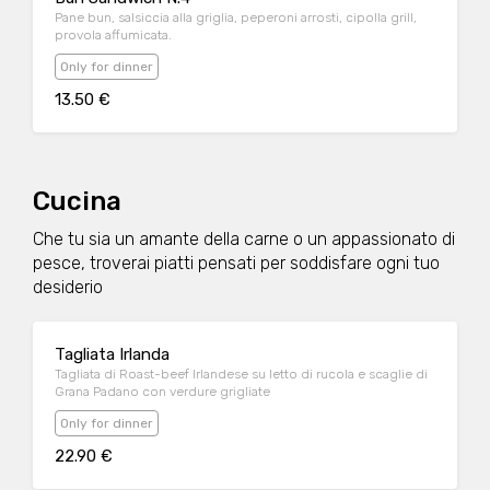
Pane bun, salsiccia alla griglia, peperoni arrosti, cipolla grill,
provola affumicata.
Only for dinner
13.50 €
Cucina
Che tu sia un amante della carne o un appassionato di
pesce, troverai piatti pensati per soddisfare ogni tuo
desiderio
Tagliata Irlanda
Tagliata di Roast-beef Irlandese su letto di rucola e scaglie di
Grana Padano con verdure grigliate
Only for dinner
22.90 €