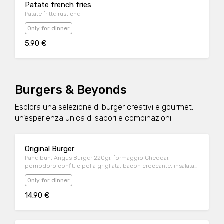
Patate french fries
Patate fritte rustiche
Only for dinner
5.90 €
Burgers & Beyonds
Esplora una selezione di burger creativi e gourmet,
un'esperienza unica di sapori e combinazioni
Original Burger
Pane bun, Angus Burger 220gr, formaggio Cheddar,
pomodoro confit, cipolla grigliata, bacon croccante, insalata
iceberg e salsa BBQ
Only for dinner
14.90 €