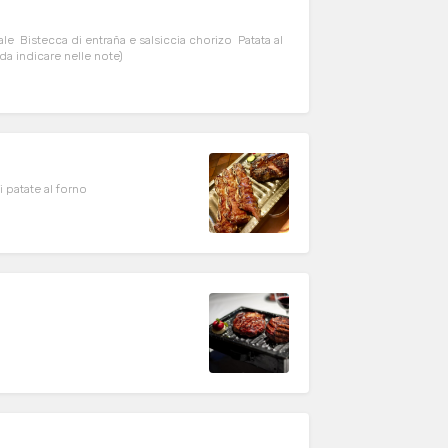
le Bistecca di entraña e salsiccia chorizo Patata al
da indicare nelle note)
 patate al forno