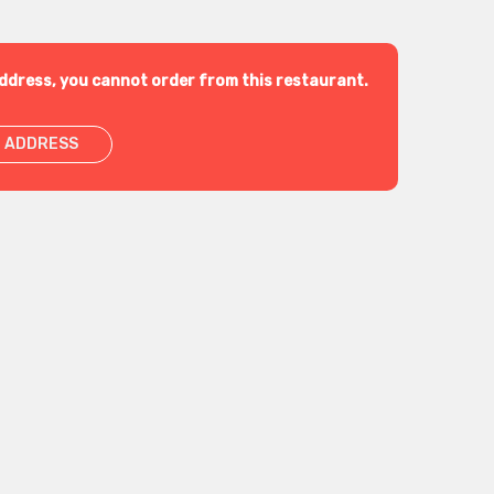
ddress, you cannot order from this restaurant.
 ADDRESS