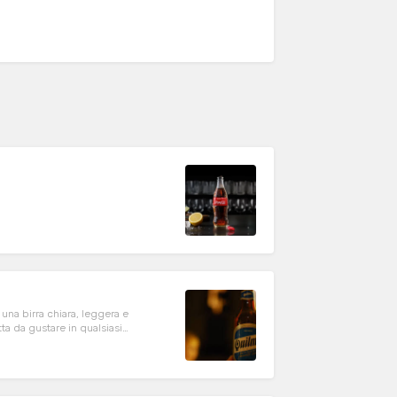
 una birra chiara, leggera e
ta da gustare in qualsiasi