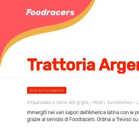
Trattoria Arge
Only on Foodracers
Empanadas e carne alla griglia
Meat
Sandwiches
L
Immergiti nei veri sapori dell'America latina con le pr
grazie al servizio di Foodracers. Ordina a Treviso s