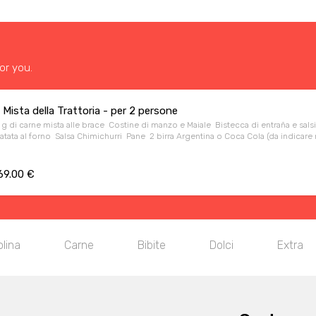
or you.
a Mista della Trattoria - per 2 persone
g di carne mista alle brace Costine di manzo e Maiale Bistecca di entraña e sals
tata al forno Salsa Chimichurri Pane 2 birra Argentina o Coca Cola (da indicare 
69.00 €
lina
Carne
Bibite
Dolci
Extra