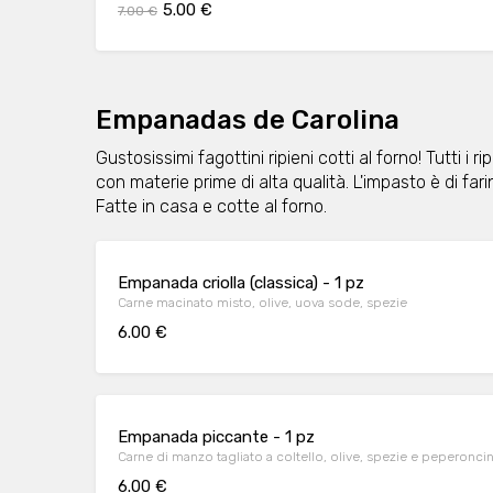
5.00 €
7.00 €
Empanadas de Carolina
Gustosissimi fagottini ripieni cotti al forno! Tutti i 
con materie prime di alta qualità. L'impasto è di fari
Fatte in casa e cotte al forno.
Empanada criolla (classica) - 1 pz
Carne macinato misto, olive, uova sode, spezie
6.00 €
Empanada piccante - 1 pz
Carne di manzo tagliato a coltello, olive, spezie e peperonci
6.00 €