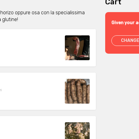
Cart
o chorizo oppure osa con la specialissima
 glutine!
Given your a
CHANGE
ri