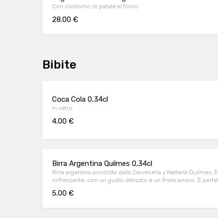
Con contorno di patate al forno
28.00 €
Bibite
Coca Cola 0,34cl
In vetro
4.00 €
Birra Argentina Quilmes 0,34cl
Birra argentina prodotta dalla Cervecería y Maltería Quilmes. È
rinfrescante, con un gusto delicato e un finale amaro. È perfet
occasione, da sola o con gli amici.
5.00 €