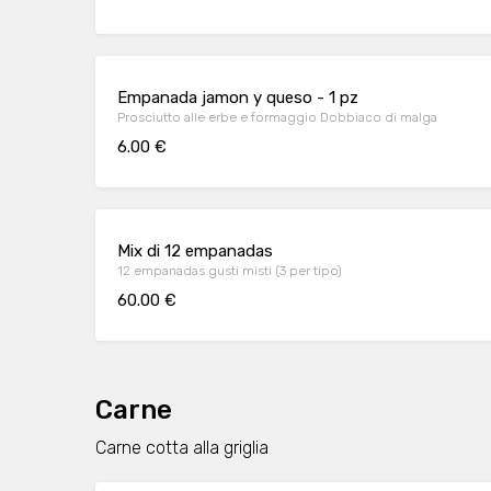
Empanada jamon y queso - 1 pz
Prosciutto alle erbe e formaggio Dobbiaco di malga
6.00 €
Mix di 12 empanadas
12 empanadas gusti misti (3 per tipo)
60.00 €
Carne
Carne cotta alla griglia