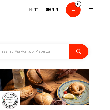
0
EN/
IT
SIGN IN