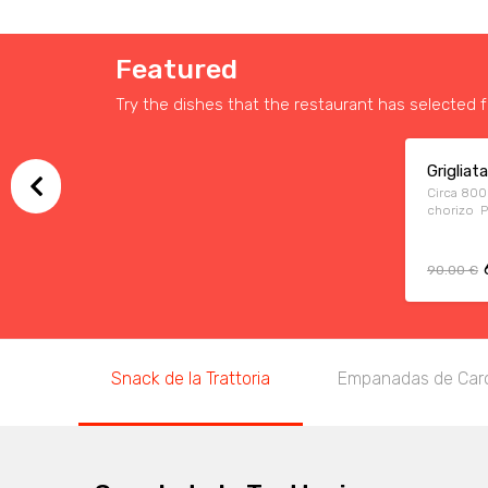
Featured
Try the dishes that the restaurant has selected f
Grigliat
Circa 800 
chorizo Pa
note)
90.00 €
Snack de la Trattoria
Empanadas de Caro