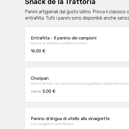
Snack de la Trattoria
Panini artigianali dal gusto latino. Prova il classic
entrañita. Tutti i panini sono disponibili anche senza
Entrañita - Il panino dei campioni
Panino di entraña e patatine al mais
16.00 €
Choripan
Panino farcito con salsiccia tipica argentina e salsa chimichur
5.00 €
7.00 €
Panino di lingua di vitello alla vinaigrette
Con scaglie di sale Maldon