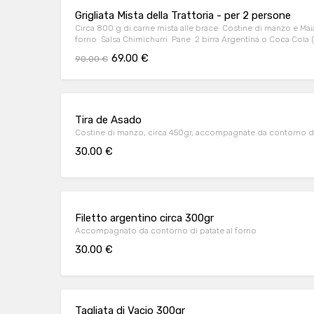
Grigliata Mista della Trattoria - per 2 persone
Circa 800 g di carne mista alle brace Costine di manzo e Maia
forno Salsa Chimichurri Pane 2 birra Argentina o Coca Cola (
69.00 €
90.00 €
Tira de Asado
Costine di manzo, circa 450gr, accompagnate da contorno di
30.00 €
Filetto argentino circa 300gr
Accompagnato da contorno di patate al forno
30.00 €
Tagliata di Vacio 300gr