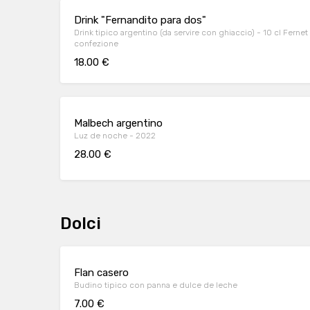
Drink "Fernandito para dos"
Drink tipico argentino (da servire con ghiaccio) - 10 cl Fernet
confezione
18.00 €
Malbech argentino
Luz de noche - 2022
28.00 €
Dolci
Flan casero
Budino tipico con panna e dulce de leche
7.00 €