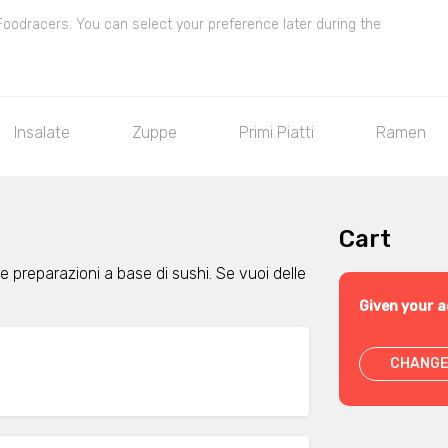
 Foodracers. You can select your preference later during the
Insalate
Zuppe
Primi Piatti
Ramen
Cart
e preparazioni a base di sushi. Se vuoi delle
Given your a
CHANGE