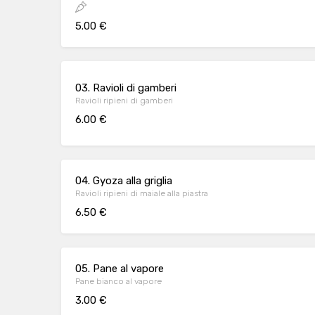
5.00 €
03. Ravioli di gamberi
Ravioli ripieni di gamberi
6.00 €
04. Gyoza alla griglia
Ravioli ripieni di maiale alla piastra
6.50 €
05. Pane al vapore
Pane bianco al vapore
3.00 €