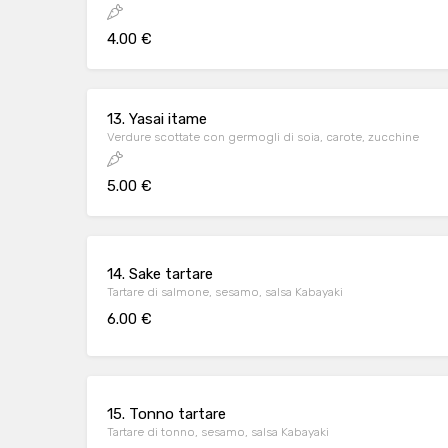
4.00 €
13. Yasai itame
Verdure scottate con germogli di soia, carote, zucchine
5.00 €
14. Sake tartare
Tartare di salmone, sesamo, salsa Kabayaki
6.00 €
15. Tonno tartare
Tartare di tonno, sesamo, salsa Kabayaki