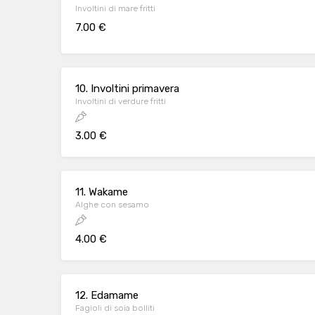
Involtini di mare fritti
7.00 €
10. Involtini primavera
Involtini di verdure fritti
3.00 €
11. Wakame
Alghe con sesamo
4.00 €
12. Edamame
Fagioli di soia bolliti