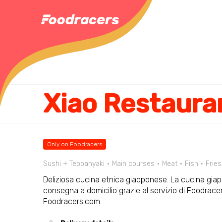
Xiao Restaura
Only on Foodracers
Sushi + Teppanyaki
Main courses
Meat
Fish
Fries
Deliziosa cucina etnica giapponese. La cucina giapp
consegna a domicilio grazie al servizio di Foodrace
Foodracers.com