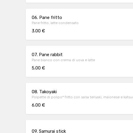
06. Pane fritto
Pane fritto, latte condensato
3.00 €
07. Pane rabbit
Pane bianco con crema di uova e latte
5.00 €
08. Takoyaki
Polpette di polipo* fritto con salsa teriyaki, maionese e kats
6.00 €
09. Samurai stick