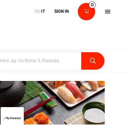
0
EN/
IT
SIGN IN