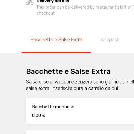
Delivery details
This order can be delivered by restaurant staff or
checkout
Bacchette e Salse Extra
Antipasti
Bacchette e Salse Extra
Salsa di soia, wasabi e zenzero sono già inclusi nell
salse extra, inseriscile pure a carrello da qui
Bacchette monouso
0.00 €