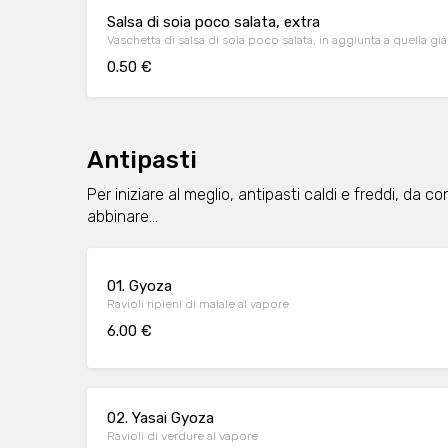
Salsa di soia poco salata, extra
Vaschetta di salsa di soia poco salata, in aggiunta a quella già
0.50 €
Antipasti
Per iniziare al meglio, antipasti caldi e freddi, da c
abbinare...
01. Gyoza
Ravioli ripieni di maiale al vapore
6.00 €
02. Yasai Gyoza
Ravioli di verdure al vapore